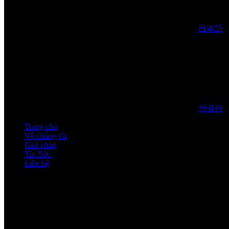
日本語
한국어
Trang chủ
Về chúng tôi
Giải pháp
Tin Tức
Liên hệ