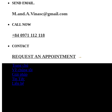
SEND EMAIL.
M.and.A.Vinasc@gmail.com
CALL NOW
+84 0971 112 118
CONTACT
REQUEST AN APPOINTMENT
→
Trang chủ
Về chúng tôi
Giải pháp
Tin Tức
Liên hệ