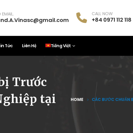
CALL NOW
 EMAIL.
+84 0971 112 118
and.A.Vinasc@gmail.com
in Tức
Liên Hệ
Tiếng Việt
bị Trước
ghiệp tại
HOME
CÁC BƯỚC CHUẨN BỊ