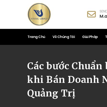
SEND
M.
Trang Chủ
Về Chúng Tôi
Giải Pháp
T
Các bước Chuẩn 
khi Bán Doanh N
Quảng Trị