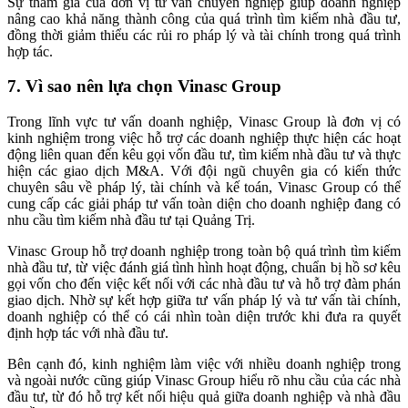
Sự tham gia của đơn vị tư vấn chuyên nghiệp giúp doanh nghiệp
nâng cao khả năng thành công của quá trình tìm kiếm nhà đầu tư,
đồng thời giảm thiểu các rủi ro pháp lý và tài chính trong quá trình
hợp tác.
7. Vì sao nên lựa chọn Vinasc Group
Trong lĩnh vực tư vấn doanh nghiệp, Vinasc Group là đơn vị có
kinh nghiệm trong việc hỗ trợ các doanh nghiệp thực hiện các hoạt
động liên quan đến kêu gọi vốn đầu tư, tìm kiếm nhà đầu tư và thực
hiện các giao dịch M&A. Với đội ngũ chuyên gia có kiến thức
chuyên sâu về pháp lý, tài chính và kế toán, Vinasc Group có thể
cung cấp các giải pháp tư vấn toàn diện cho doanh nghiệp đang có
nhu cầu tìm kiếm nhà đầu tư tại Quảng Trị.
Vinasc Group hỗ trợ doanh nghiệp trong toàn bộ quá trình tìm kiếm
nhà đầu tư, từ việc đánh giá tình hình hoạt động, chuẩn bị hồ sơ kêu
gọi vốn cho đến việc kết nối với các nhà đầu tư và hỗ trợ đàm phán
giao dịch. Nhờ sự kết hợp giữa tư vấn pháp lý và tư vấn tài chính,
doanh nghiệp có thể có cái nhìn toàn diện trước khi đưa ra quyết
định hợp tác với nhà đầu tư.
Bên cạnh đó, kinh nghiệm làm việc với nhiều doanh nghiệp trong
và ngoài nước cũng giúp Vinasc Group hiểu rõ nhu cầu của các nhà
đầu tư, từ đó hỗ trợ kết nối hiệu quả giữa doanh nghiệp và nhà đầu