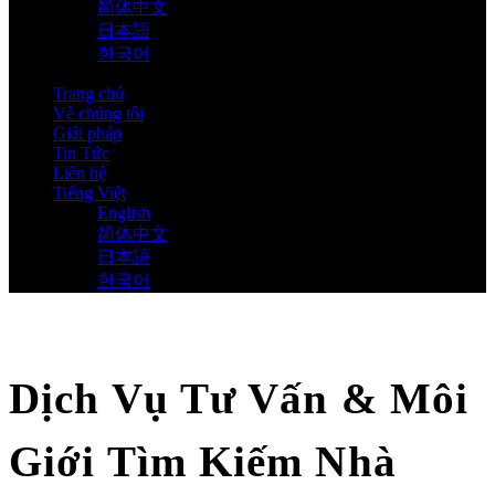
简体中文
日本語
한국어
Trang chủ
Về chúng tôi
Giải pháp
Tin Tức
Liên hệ
Tiếng Việt
English
简体中文
日本語
한국어
Dịch Vụ Tư Vấn & Môi
Giới Tìm Kiếm Nhà