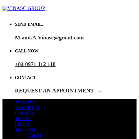
SEND EMAIL.
M.and.A.Vinasc@gmail.com
CALL NOW
+84 0971 112 118
CONTACT
REQUEST AN APPOINTMENT
→
Trang chủ
Về chúng tôi
Giải pháp
Tin Tức
Liên hệ
Tiếng Việt
English