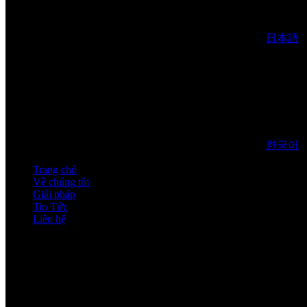
日本語
한국어
Trang chủ
Về chúng tôi
Giải pháp
Tin Tức
Liên hệ