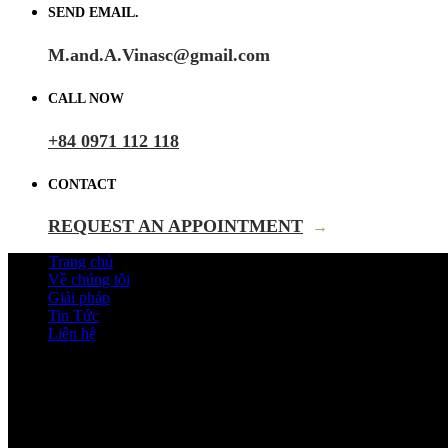
SEND EMAIL.
M.and.A.Vinasc@gmail.com
CALL NOW
+84 0971 112 118
CONTACT
REQUEST AN APPOINTMENT
→
Trang chủ
Về chúng tôi
Giải pháp
Tin Tức
Liên hệ