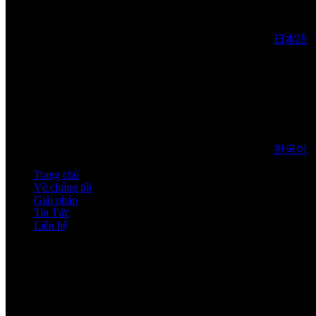
日本語
한국어
Trang chủ
Về chúng tôi
Giải pháp
Tin Tức
Liên hệ