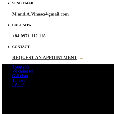
SEND EMAIL.
M.and.A.Vinasc@gmail.com
CALL NOW
+84 0971 112 118
CONTACT
REQUEST AN APPOINTMENT
→
Trang chủ
Về chúng tôi
Giải pháp
Tin Tức
Liên hệ