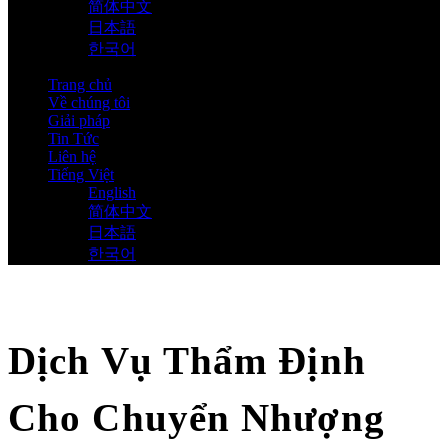
简体中文
日本語
한국어
Trang chủ
Về chúng tôi
Giải pháp
Tin Tức
Liên hệ
Tiếng Việt
English
简体中文
日本語
한국어
Dịch Vụ Thẩm Định
Cho Chuyển Nhượng