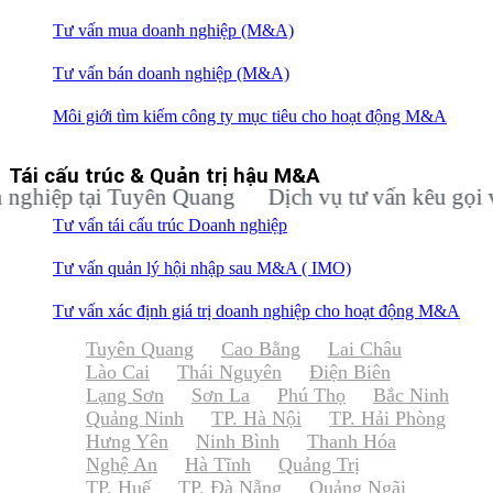
Tư vấn mua doanh nghiệp (M&A)
Tư vấn bán doanh nghiệp (M&A)
Môi giới tìm kiếm công ty mục tiêu cho hoạt động M&A
Tái cấu trúc & Quản trị hậu M&A
ệp tại Tuyên Quang
Dịch vụ tư vấn kêu gọi vốn đ
Tư vấn tái cấu trúc Doanh nghiệp
Tư vấn quản lý hội nhập sau M&A ( IMO)
Tư vấn xác định giá trị doanh nghiệp cho hoạt động M&A
Tuyên Quang
Cao Bằng
Lai Châu
Lào Cai
Thái Nguyên
Điện Biên
Lạng Sơn
Sơn La
Phú Thọ
Bắc Ninh
Quảng Ninh
TP. Hà Nội
TP. Hải Phòng
Hưng Yên
Ninh Bình
Thanh Hóa
Nghệ An
Hà Tĩnh
Quảng Trị
TP. Huế
TP. Đà Nẵng
Quảng Ngãi