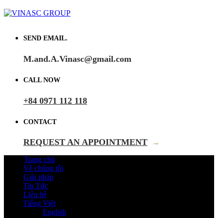
SEND EMAIL.
M.and.A.Vinasc@gmail.com
CALL NOW
+84 0971 112 118
CONTACT
REQUEST AN APPOINTMENT
→
Trang chủ
Về chúng tôi
Giải pháp
Tin Tức
Liên hệ
Tiếng Việt
English