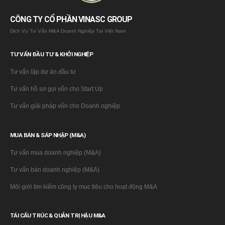
CÔNG TY CỔ PHẦN VINASC GROUP
Dịch Vụ Tư Vấn M&A Doanh Nghiệp Tại Việt Nam
TƯ VẤN ĐẦU TƯ & KHỞI NGHIỆP
Tư vấn lập dự án đầu tư
Tư vấn hồ sơ gọi vốn cho Start Up
Tư vấn giải pháp vốn cho Doanh nghiệp
MUA BÁN & SÁP NHẬP (M&A)
Tư vấn mua doanh nghiệp (M&A)
Tư vấn bán doanh nghiệp (M&A)
Môi giới tìm kiếm công ty mục tiêu cho hoạt động M&A
TÁI CẤU TRÚC & QUẢN TRỊ HẬU M&A