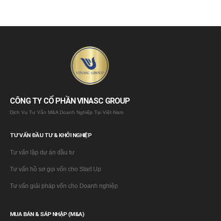
CÔNG TY CỔ PHẦN VINASC GROUP
Dịch Vụ Tư Vấn M&A Doanh Nghiệp Tại Việt Nam
TƯ VẤN ĐẦU TƯ & KHỞI NGHIỆP
Tư vấn lập dự án đầu tư
Tư vấn hồ sơ gọi vốn cho Start Up
Tư vấn giải pháp vốn cho Doanh nghiệp
MUA BÁN & SÁP NHẬP (M&A)