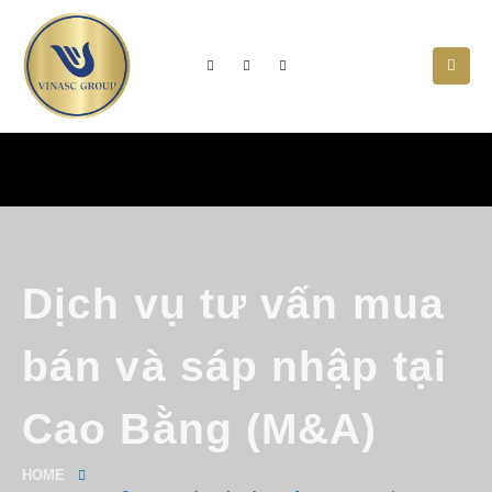
Dịch vụ tư vấn mua
bán và sáp nhập tại
Cao Bằng (M&A)
HOME