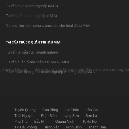
Tư vấn mua doanh nghiệp (M&A)
Tư vấn bán doanh nghiệp (M&A)
Môi giới tìm kiếm công ty mục tiêu cho hoạt động M&A
TÁI CẤU TRÚC & QUẢN TRỊ HẬU M&A
Tư vấn tái cấu trúc Doanh nghiệp
Tư vấn quản lý hội nhập sau M&A ( IMO)
n Quang
Dịch vụ tư vấn kêu gọi vốn đầu tư cho doanh nghiệp tại 
Tư vấn xác định giá trị doanh nghiệp cho hoạt động M&A
Tuyên Quang
Cao Bằng
Lai Châu
Lào Cai
Thái Nguyên
Điện Biên
Lạng Sơn
Sơn La
Phú Thọ
Bắc Ninh
Quảng Ninh
TP. Hà Nội
TP. Hải Phòng
Hưng Yên
Ninh Bình
Thanh Hóa