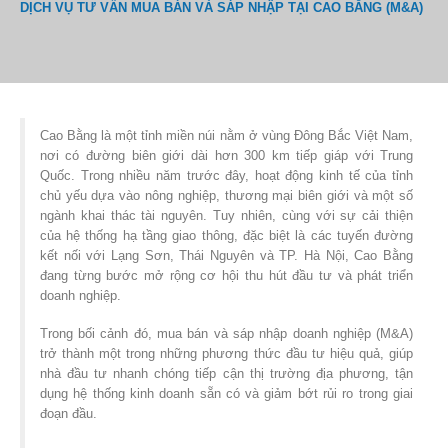
DỊCH VỤ TƯ VẤN MUA BÁN VÀ SÁP NHẬP TẠI CAO BẰNG (M&A)
Cao Bằng là một tỉnh miền núi nằm ở vùng Đông Bắc Việt Nam,
nơi có đường biên giới dài hơn 300 km tiếp giáp với Trung
Quốc. Trong nhiều năm trước đây, hoạt động kinh tế của tỉnh
chủ yếu dựa vào nông nghiệp, thương mại biên giới và một số
ngành khai thác tài nguyên. Tuy nhiên, cùng với sự cải thiện
của hệ thống hạ tầng giao thông, đặc biệt là các tuyến đường
kết nối với Lạng Sơn, Thái Nguyên và TP. Hà Nội, Cao Bằng
đang từng bước mở rộng cơ hội thu hút đầu tư và phát triển
doanh nghiệp.
Trong bối cảnh đó, mua bán và sáp nhập doanh nghiệp (M&A)
trở thành một trong những phương thức đầu tư hiệu quả, giúp
nhà đầu tư nhanh chóng tiếp cận thị trường địa phương, tận
dụng hệ thống kinh doanh sẵn có và giảm bớt rủi ro trong giai
đoạn đầu.