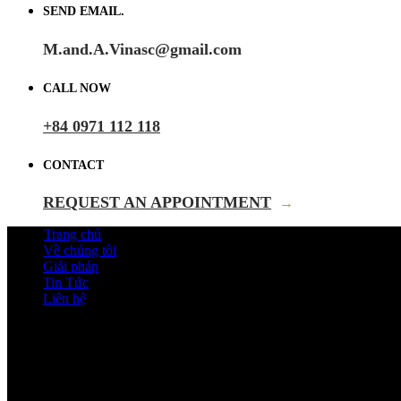
SEND EMAIL.
M.and.A.Vinasc@gmail.com
CALL NOW
+84 0971 112 118
CONTACT
REQUEST AN APPOINTMENT
→
Trang chủ
Về chúng tôi
Giải pháp
Tin Tức
Liên hệ