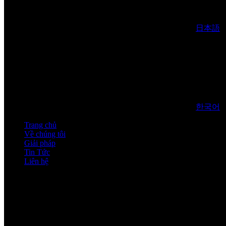
日本語
한국어
Trang chủ
Về chúng tôi
Giải pháp
Tin Tức
Liên hệ