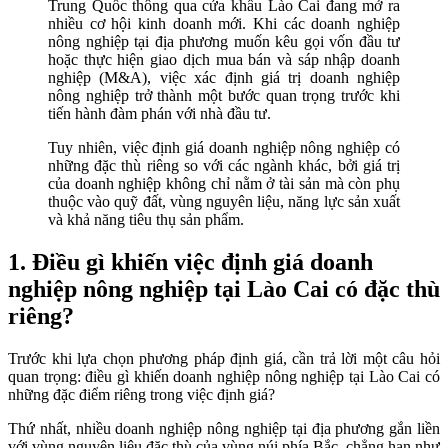
Trung Quốc thông qua cửa khẩu Lào Cai đang mở ra
nhiều cơ hội kinh doanh mới. Khi các doanh nghiệp
nông nghiệp tại địa phương muốn kêu gọi vốn đầu tư
hoặc thực hiện giao dịch mua bán và sáp nhập doanh
nghiệp (M&A), việc xác định giá trị doanh nghiệp
nông nghiệp trở thành một bước quan trọng trước khi
tiến hành đàm phán với nhà đầu tư.
Tuy nhiên, việc định giá doanh nghiệp nông nghiệp có
những đặc thù riêng so với các ngành khác, bởi giá trị
của doanh nghiệp không chỉ nằm ở tài sản mà còn phụ
thuộc vào quỹ đất, vùng nguyên liệu, năng lực sản xuất
và khả năng tiêu thụ sản phẩm.
1. Điều gì khiến việc định giá doanh
nghiệp nông nghiệp tại Lào Cai có đặc thù
riêng?
Trước khi lựa chọn phương pháp định giá, cần trả lời một câu hỏi
quan trọng: điều gì khiến doanh nghiệp nông nghiệp tại Lào Cai có
những đặc điểm riêng trong việc định giá?
Thứ nhất, nhiều doanh nghiệp nông nghiệp tại địa phương gắn liền
với vùng nguyên liệu đặc thù của vùng núi phía Bắc, chẳng hạn như