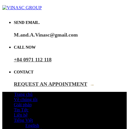
SEND EMAIL.
M.and.A.Vinasc@gmail.com
CALL NOW
+84 0971 112 118
CONTACT
REQUEST AN APPOINTMENT
→
Trang chủ
Về chúng tôi
Giải pháp
Tin Tức
Liên hệ
Tiếng Việt
English