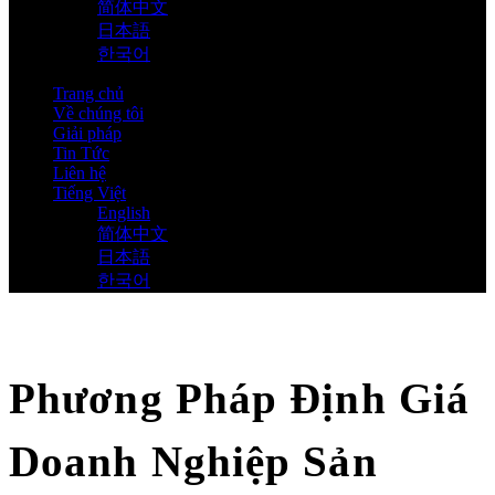
简体中文
日本語
한국어
Trang chủ
Về chúng tôi
Giải pháp
Tin Tức
Liên hệ
Tiếng Việt
English
简体中文
日本語
한국어
Phương Pháp Định Giá
Doanh Nghiệp Sản