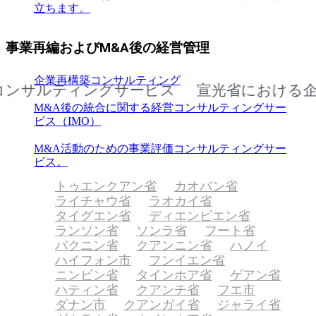
立ちます。
事業再編およびM&A後の経営管理
企業再構築コンサルティング
ルティングサービス
宣光省における企業向
M&A後の統合に関する経営コンサルティングサー
ビス（IMO）
M&A活動のための事業評価コンサルティングサー
ビス。
トゥエンクアン省
カオバン省
ライチャウ省
ラオカイ省
タイグエン省
ディエンビエン省
ランソン省
ソンラ省
フート省
バクニン省
クアンニン省
ハノイ
ハイフォン市
フンイエン省
ニンビン省
タインホア省
ゲアン省
ハティン省
クアンチ省
フエ市
ダナン市
クアンガイ省
ジャライ省