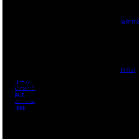
简体中
한국어
ホーム
について
解決
ニュース
接触