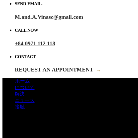
SEND EMAIL.
M.and.A.Vinasc@gmail.com
CALL NOW
+84 0971 112 118
CONTACT
REQUEST AN APPOINTMENT
→
ホーム
について
解決
ニュース
接触