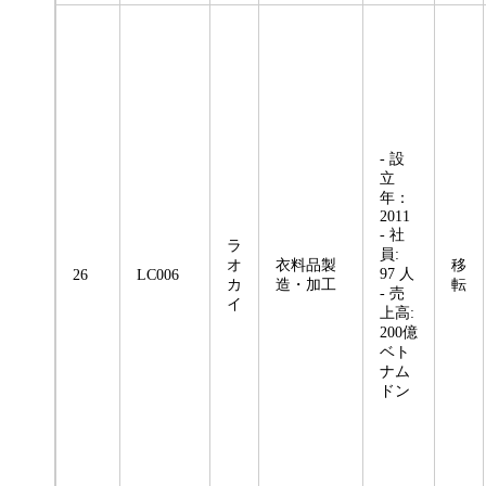
- 設
立
年：
2011
- 社
ラ
員:
オ
衣料品製
移
97 人
26
LC006
カ
造・加工
転
- 売
イ
上高:
200億
ベト
ナム
ドン