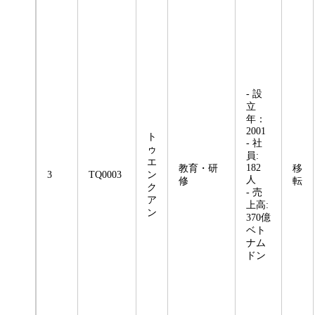
- 設
立
年：
2001
ト
- 社
ゥ
員:
エ
182
教育・研
移
3
TQ0003
ン
人
修
転
ク
- 売
ア
上高:
ン
370億
ベト
ナム
ドン