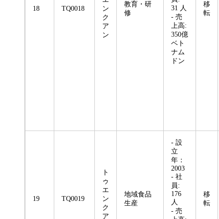
教育・研
移
31 人
18
TQ0018
ン
修
転
- 売
ク
上高:
ア
350億
ン
ベト
ナム
ドン
- 設
立
年：
2003
ト
- 社
ゥ
員:
エ
176
地域食品
移
19
TQ0019
ン
人
生産
転
ク
- 売
ア