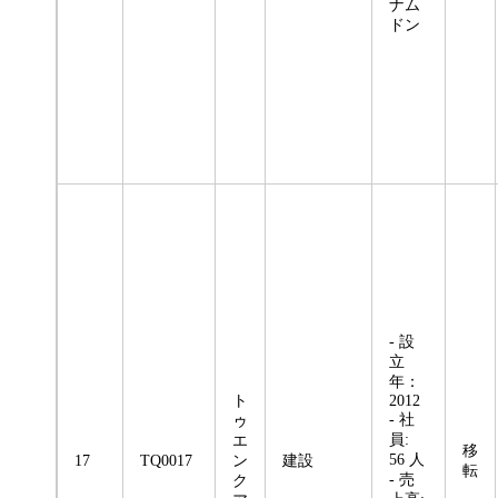
ナム
ドン
- 設
立
年：
ト
2012
- 社
ゥ
員:
エ
移
56 人
17
TQ0017
ン
建設
転
- 売
ク