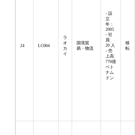
- 設
立
年：
2005
- 社
ラ
員:
オ
国境貿
移
20 人
24
LC004
カ
易・物流
転
- 売
イ
上高:
770億
ベト
ナム
ドン