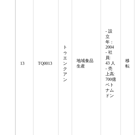
- 設
立
年：
ト
2004
- 社
ゥ
員:
エ
地域食品
移
43 人
13
TQ0013
ン
生産
転
- 売
ク
上高:
ア
700億
ン
ベト
ナム
ドン