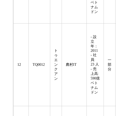
ベト
ナム
ドン
- 設
立
年：
ト
2011
- 社
ゥ
員:
エ
一
23 人
12
TQ0012
ン
農村IT
部
- 売
ク
分
上高:
ア
590億
ン
ベト
ナム
ドン