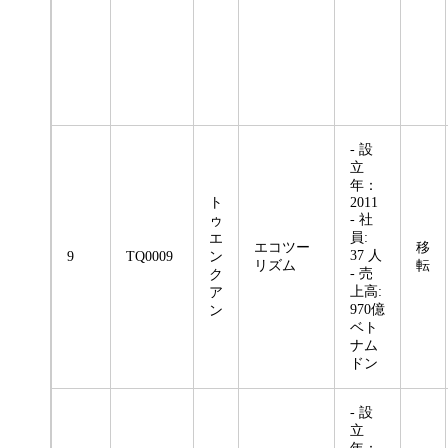
- 設
立
年：
ト
2011
- 社
ゥ
員:
エ
エコツー
移
37 人
9
TQ0009
ン
リズム
転
- 売
ク
上高:
ア
970億
ン
ベト
ナム
ドン
- 設
立