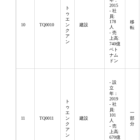
年：
2015
ト
- 社
ゥ
員:
エ
178
移
10
TQ0010
ン
建設
人
転
ク
- 売
ア
上高:
ン
740億
ベト
ナム
ドン
- 設
立
年：
2019
ト
- 社
ゥ
員:
エ
一
101
11
TQ0011
ン
建設
部
人
ク
分
- 売
ア
上高:
ン
670億