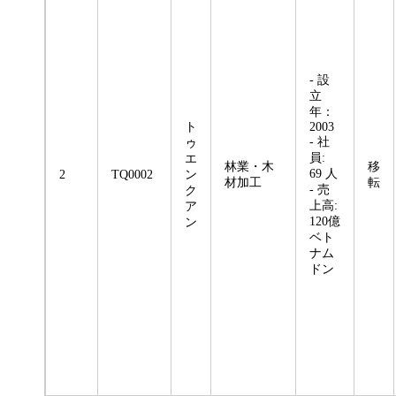
- 設
立
年：
ト
2003
- 社
ゥ
員:
エ
林業・木
移
69 人
2
TQ0002
ン
材加工
転
- 売
ク
上高:
ア
120億
ン
ベト
ナム
ドン