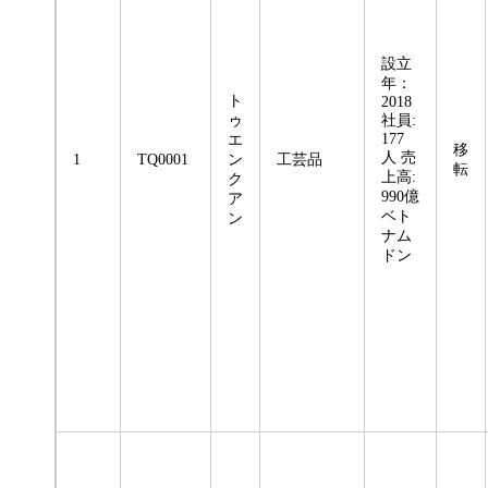
設立
年：
ト
2018
ゥ
社員:
177
エ
移
人 売
1
TQ0001
ン
工芸品
転
上高:
ク
990億
ア
ベト
ン
ナム
ドン