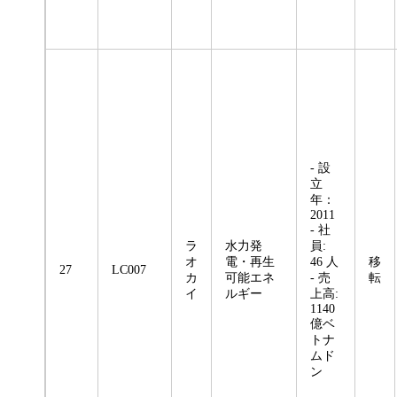
- 設
立
年：
2011
- 社
ラ
水力発
員:
オ
電・再生
46 人
移
27
LC007
カ
可能エネ
- 売
転
イ
ルギー
上高:
1140
億ベ
トナ
ムド
ン