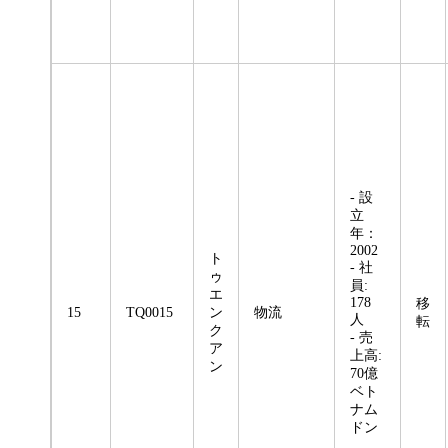
- 設
立
年：
2002
ト
- 社
ゥ
員:
エ
178
移
15
TQ0015
ン
物流
人
転
ク
- 売
ア
上高:
ン
70億
ベト
ナム
ドン