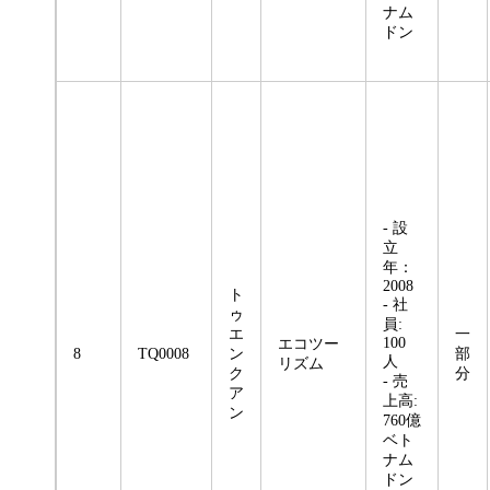
ナム
ドン
- 設
立
年：
2008
ト
- 社
ゥ
員:
エ
一
100
エコツー
8
TQ0008
ン
部
人
リズム
ク
分
- 売
ア
上高:
ン
760億
ベト
ナム
ドン