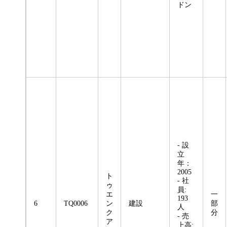
ドン
- 設
立
年：
2005
ト
- 社
ゥ
員:
エ
一
193
6
TQ0006
ン
建設
部
人
ク
分
- 売
ア
上高: