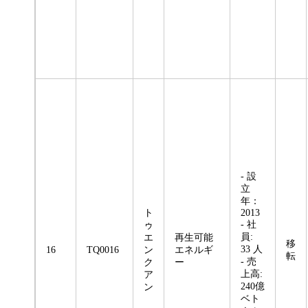
- 設
立
年：
ト
2013
- 社
ゥ
員:
エ
再生可能
移
33 人
16
TQ0016
ン
エネルギ
転
- 売
ク
ー
上高:
ア
240億
ン
ベト