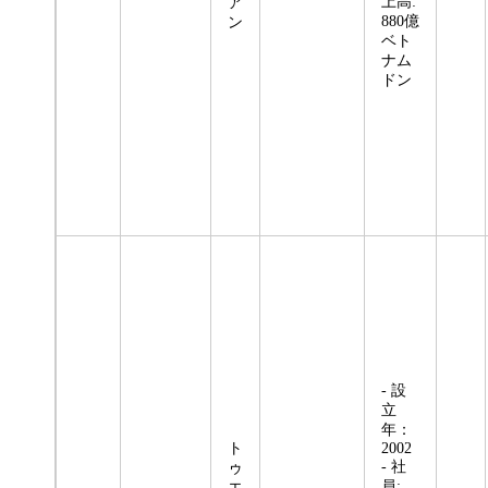
上高:
ア
880億
ン
ベト
ナム
ドン
- 設
立
年：
ト
2002
- 社
ゥ
員:
エ