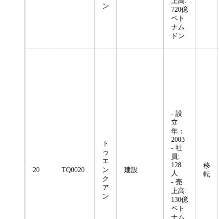
上高:
ン
720億
ベト
ナム
ドン
- 設
立
年：
2003
ト
- 社
ゥ
員:
エ
128
移
20
TQ0020
ン
建設
人
転
ク
- 売
ア
上高:
ン
130億
ベト
ナム