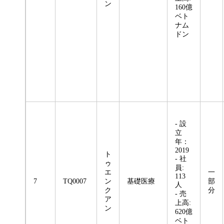
ン
160億
ベト
ナム
ドン
- 設
立
年：
2019
ト
- 社
ゥ
員:
エ
一
113
7
TQ0007
ン
基礎医療
部
人
ク
分
- 売
ア
上高:
ン
620億
ベト