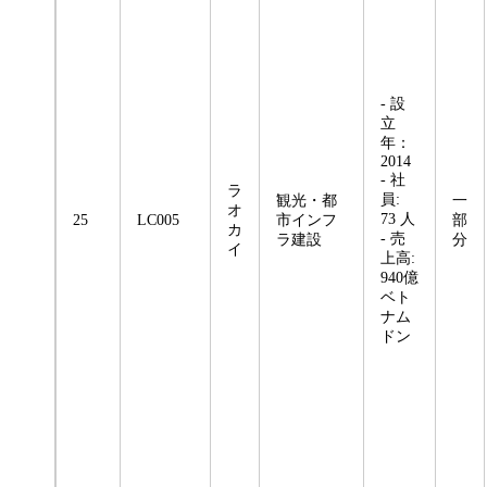
- 設
立
年：
2014
- 社
ラ
員:
観光・都
一
オ
73 人
25
LC005
市インフ
部
カ
- 売
ラ建設
分
イ
上高:
940億
ベト
ナム
ドン