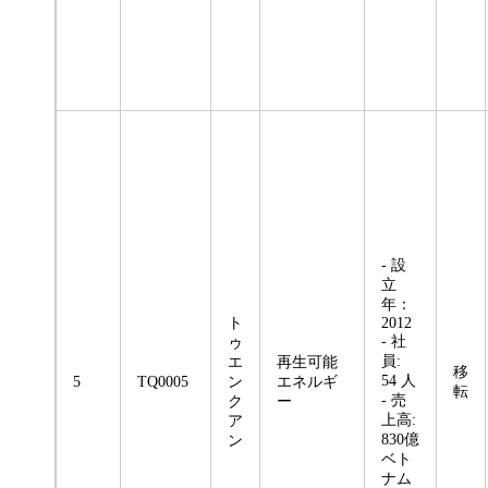
- 設
立
年：
ト
2012
- 社
ゥ
員:
エ
再生可能
移
54 人
5
TQ0005
ン
エネルギ
転
- 売
ク
ー
上高:
ア
830億
ン
ベト
ナム