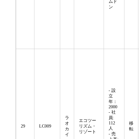
ムド
ン
- 設
立
年：
2000
- 社
ラ
員:
エコツー
112
オ
移
29
LC009
リズム・
人
カ
転
リゾート
- 売
イ