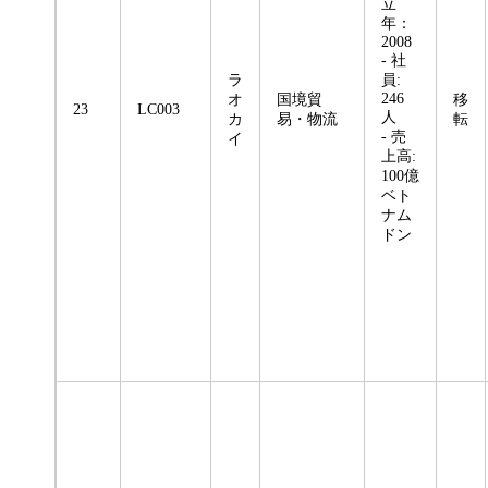
立
年：
2008
- 社
ラ
員:
246
オ
国境貿
移
23
LC003
人
カ
易・物流
転
- 売
イ
上高:
100億
ベト
ナム
ドン