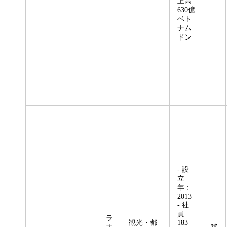
上高:
630億
ベト
ナム
ドン
- 設
立
年：
2013
- 社
員:
ラ
観光・都
183