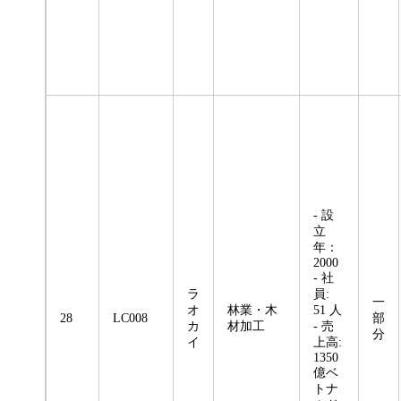
- 設
立
年：
2000
- 社
ラ
員:
一
オ
林業・木
51 人
28
LC008
部
カ
材加工
- 売
分
イ
上高:
1350
億ベ
トナ