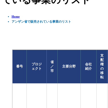
ている事業のリスト
Home
アンザン省で販売されている事業のリスト
支
配
省
プロジ
会社
権
番号
／
主要分野
ェクト
紹介
の
市
移
転