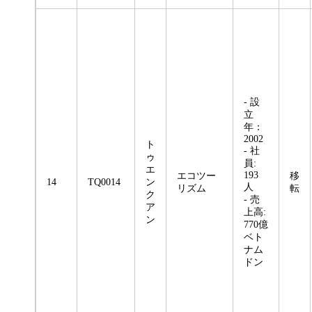
- 設
立
年：
2002
ト
- 社
ゥ
員:
エ
193
エコツー
移
14
TQ0014
ン
人
リズム
転
ク
- 売
ア
上高:
ン
770億
ベト
ナム
ドン