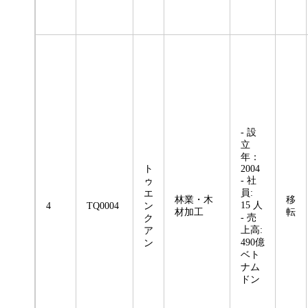
- 設
立
年：
ト
2004
- 社
ゥ
員:
エ
林業・木
移
15 人
4
TQ0004
ン
材加工
転
- 売
ク
上高:
ア
490億
ン
ベト
ナム
ドン