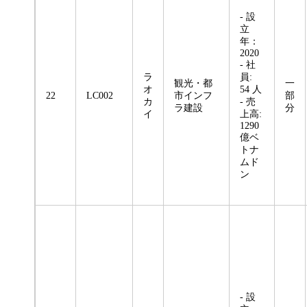
- 設
立
年：
2020
- 社
ラ
員:
観光・都
一
オ
54 人
22
LC002
市インフ
部
カ
- 売
ラ建設
分
イ
上高:
1290
億ベ
トナ
ムド
ン
- 設