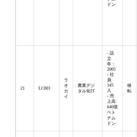
ドン
- 設
立
年：
2005
- 社
ラ
員:
145
オ
農業デジ
移
21
LC001
人
カ
タル化IT
転
- 売
イ
上高:
640億
ベト
ナム
ドン