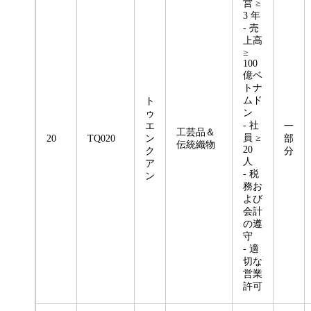
営 ≥
3 年
- 売
上高
≥
100
億ベ
トナ
ムド
ト
ン
ゥ
- 社
エ
一
工芸品＆
員 ≥
20
TQ020
ン
部
伝統織物
20
ク
分
人
ア
- 税
ン
務お
よび
会計
の遵
守
- 適
切な
営業
許可