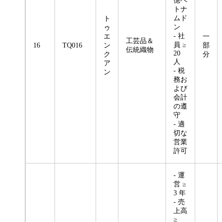
億ベ
トナ
ムド
ト
ン
ゥ
- 社
エ
一
工芸品＆
員 ≥
16
TQ016
ン
部
伝統織物
20
ク
分
人
ア
- 税
ン
務お
よび
会計
の遵
守
- 適
切な
営業
許可
- 運
営 ≥
3 年
- 売
上高
≥