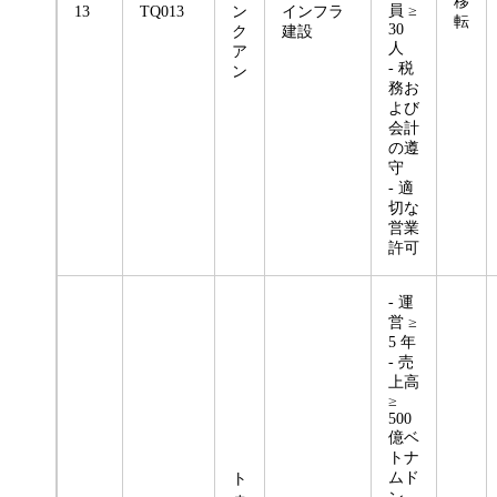
移
員 ≥
13
TQ013
ン
インフラ
転
30
ク
建設
人
ア
- 税
ン
務お
よび
会計
の遵
守
- 適
切な
営業
許可
- 運
営 ≥
5 年
- 売
上高
≥
500
億ベ
トナ
ムド
ト