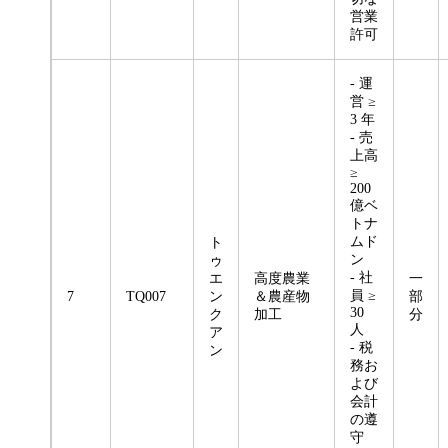
営業
許可
- 運
営 ≥
3 年
- 売
上高
≥
200
億ベ
トナ
ムド
ト
ン
ゥ
- 社
エ
高度農業
一
員 ≥
7
TQ007
ン
＆農産物
部
30
ク
加工
分
人
ア
- 税
ン
務お
よび
会計
の遵
守