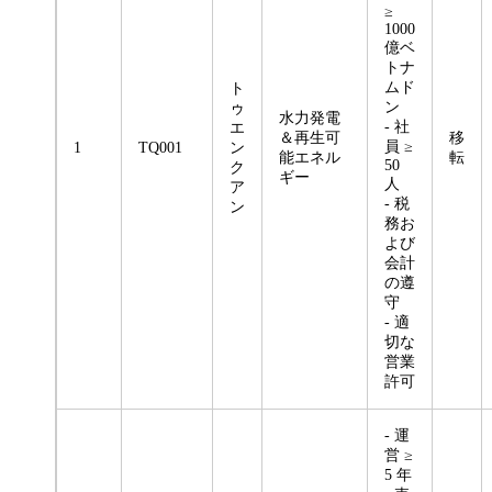
≥
1000
億ベ
トナ
ムド
ト
ン
ゥ
水力発電
- 社
エ
＆再生可
移
員 ≥
1
TQ001
ン
能エネル
転
50
ク
ギー
人
ア
- 税
ン
務お
よび
会計
の遵
守
- 適
切な
営業
許可
- 運
営 ≥
5 年