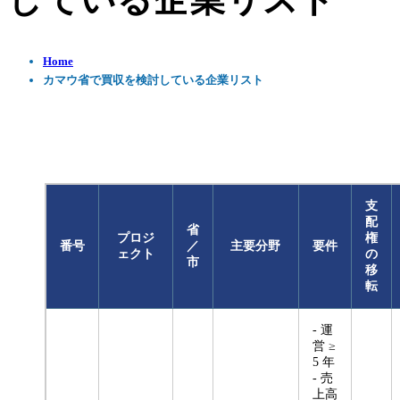
している企業リスト
Home
カマウ省で買収を検討している企業リスト
支
配
省
プロジ
権
番号
／
主要分野
要件
ェクト
の
市
移
転
- 運
営 ≥
5 年
- 売
上高