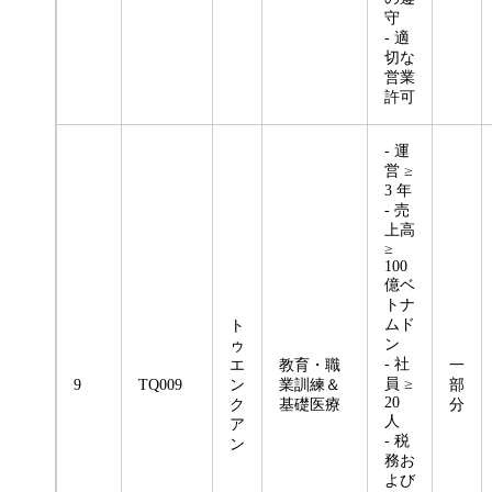
守
- 適
切な
営業
許可
- 運
営 ≥
3 年
- 売
上高
≥
100
億ベ
トナ
ムド
ト
ン
ゥ
- 社
エ
教育・職
一
員 ≥
9
TQ009
ン
業訓練＆
部
20
ク
基礎医療
分
人
ア
- 税
ン
務お
よび