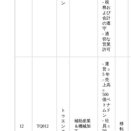
- 税
ン
務お
よび
会計
の遵
守
- 適
切な
営業
許可
- 運
営 ≥
5 年
- 売
上高
≥
500
億ベ
トナ
ムド
ト
ン
ゥ
- 社
エ
補助産業
移
員 ≥
12
TQ012
ン
＆機械加
転
50