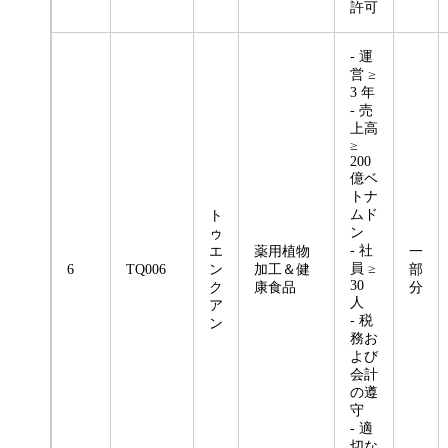
許可
- 運
営 ≥
3 年
- 売
上高
≥
200
億ベ
トナ
ムド
ト
ン
ゥ
- 社
エ
薬用植物
一
員 ≥
6
TQ006
ン
加工＆健
部
30
ク
康食品
分
人
ア
- 税
ン
務お
よび
会計
の遵
守
- 適
切な