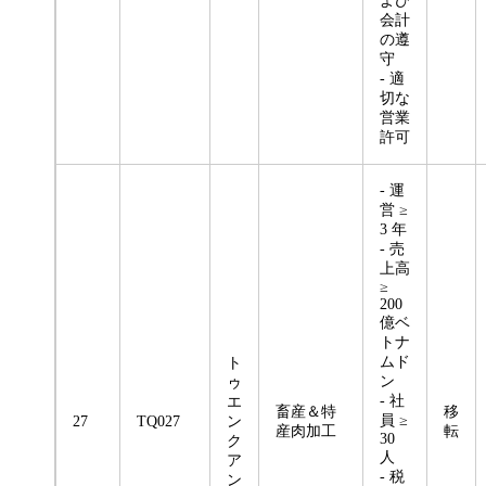
よび
会計
の遵
守
- 適
切な
営業
許可
- 運
営 ≥
3 年
- 売
上高
≥
200
億ベ
トナ
ムド
ト
ン
ゥ
- 社
エ
畜産＆特
移
員 ≥
27
TQ027
ン
産肉加工
転
30
ク
人
ア
- 税
ン