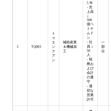
5 年
- 売
上高
≥
500
億ベ
トナ
ムド
ト
ン
ゥ
- 社
エ
補助産業
一
員 ≥
3
TQ003
ン
＆機械加
部
50
ク
工
分
人
ア
- 税
ン
務お
よび
会計
の遵
守
- 適
切な
営業
許可