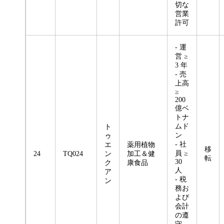
切な
営業
許可
- 運
営 ≥
3 年
- 売
上高
≥
200
億ベ
トナ
ムド
ト
ン
ゥ
- 社
エ
薬用植物
移
員 ≥
24
TQ024
ン
加工＆健
転
30
ク
康食品
人
ア
- 税
ン
務お
よび
会計
の遵