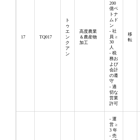
200
億ベ
トナ
ムド
ト
ン
ゥ
- 社
エ
高度農業
移
員 ≥
17
TQ017
ン
＆農産物
転
30
ク
加工
人
ア
- 税
ン
務お
よび
会計
の遵
守
- 適
切な
営業
許可
- 運
営 ≥
3 年
- 売