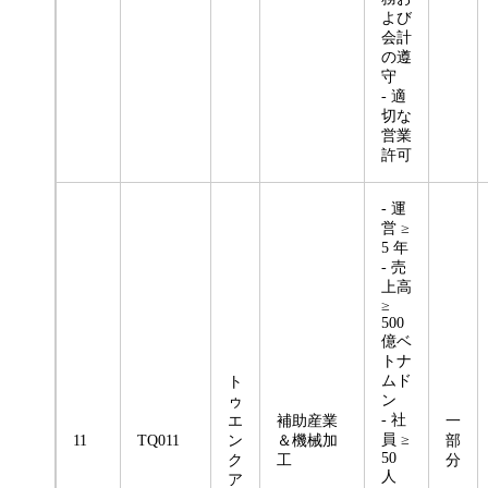
よび
会計
の遵
守
- 適
切な
営業
許可
- 運
営 ≥
5 年
- 売
上高
≥
500
億ベ
トナ
ムド
ト
ン
ゥ
- 社
エ
補助産業
一
員 ≥
11
TQ011
ン
＆機械加
部
50
ク
工
分
人
ア