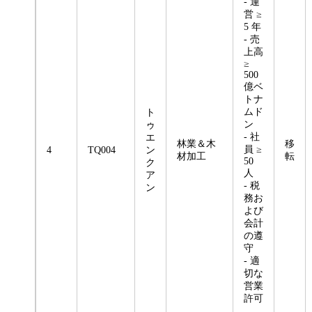
- 運
営 ≥
5 年
- 売
上高
≥
500
億ベ
トナ
ムド
ト
ン
ゥ
- 社
エ
林業＆木
移
員 ≥
4
TQ004
ン
材加工
転
50
ク
人
ア
- 税
ン
務お
よび
会計
の遵
守
- 適
切な
営業
許可