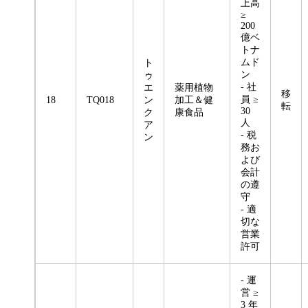
上高
≥
200
億ベ
トナ
ムド
ト
ン
ゥ
- 社
エ
薬用植物
移
員 ≥
18
TQ018
ン
加工＆健
転
30
ク
康食品
人
ア
- 税
ン
務お
よび
会計
の遵
守
- 適
切な
営業
許可
- 運
営 ≥
3 年