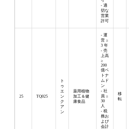
守
- 適
切な
営業
許可
- 運
営 ≥
3 年
- 売
上高
≥
200
億ベ
トナ
ムド
ト
ン
ゥ
- 社
エ
薬用植物
移
員 ≥
25
TQ025
ン
加工＆健
転
30
ク
康食品
人
ア
- 税
ン
務お
よび
会計