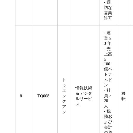
- 適
切な
営業
許可
- 運
営 ≥
3 年
- 売
上高
≥
100
億ベ
トナ
ムド
ト
ン
ゥ
情報技術
- 社
エ
＆デジタ
移
員 ≥
8
TQ008
ン
ルサービ
転
20
ク
ス
人
ア
- 税
ン
務お
よび
会計
の遵