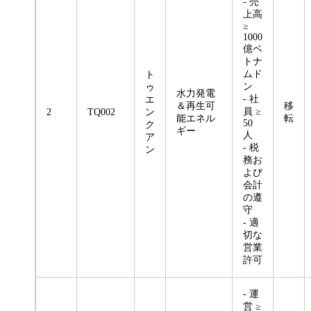
- 売
上高
≥
1000
億ベ
トナ
ムド
ト
ン
ゥ
水力発電
- 社
エ
＆再生可
移
員 ≥
2
TQ002
ン
能エネル
転
50
ク
ギー
人
ア
- 税
ン
務お
よび
会計
の遵
守
- 適
切な
営業
許可
- 運
営 ≥