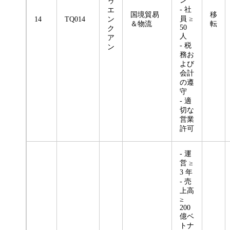
ン
ゥ
- 社
エ
国境貿易
移
員 ≥
14
TQ014
ン
＆物流
転
50
ク
人
ア
- 税
ン
務お
よび
会計
の遵
守
- 適
切な
営業
許可
- 運
営 ≥
3 年
- 売
上高
≥
200
億ベ
トナ