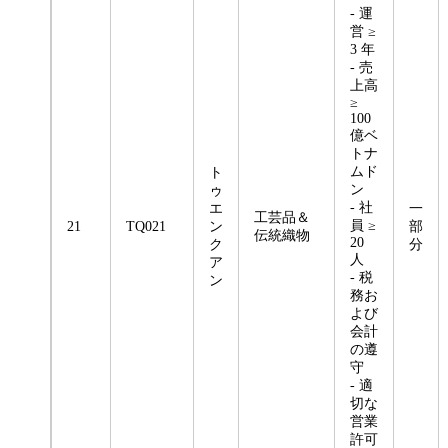
- 運
営 ≥
3 年
- 売
上高
≥
100
億ベ
トナ
ムド
ト
ン
ゥ
- 社
エ
一
工芸品＆
員 ≥
21
TQ021
ン
部
伝統織物
20
ク
分
人
ア
- 税
ン
務お
よび
会計
の遵
守
- 適
切な
営業
許可