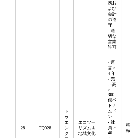
務お
よび
会計
の遵
守
- 適
切な
営業
許可
- 運
営 ≥
4 年
- 売
上高
≥
300
億ベ
トナ
ムド
ト
ン
ゥ
- 社
エ
エコツー
移
員 ≥
28
TQ028
ン
リズム＆
転
40
ク
地域文化