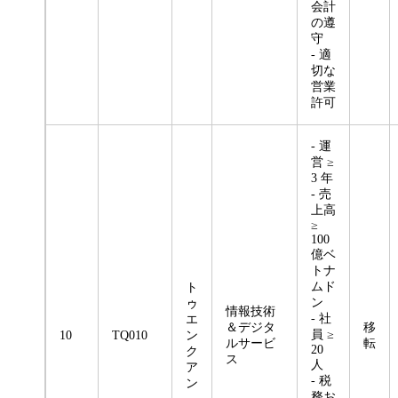
会計
の遵
守
- 適
切な
営業
許可
- 運
営 ≥
3 年
- 売
上高
≥
100
億ベ
トナ
ムド
ト
ン
ゥ
情報技術
- 社
エ
＆デジタ
移
員 ≥
10
TQ010
ン
ルサービ
転
20
ク
ス
人
ア
- 税
ン
務お