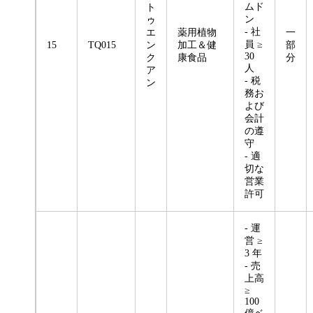
ムド
ト
ン
ゥ
- 社
エ
薬用植物
一
員 ≥
15
TQ015
ン
加工＆健
部
30
ク
康食品
分
人
ア
- 税
ン
務お
よび
会計
の遵
守
- 適
切な
営業
許可
- 運
営 ≥
3 年
- 売
上高
≥
100