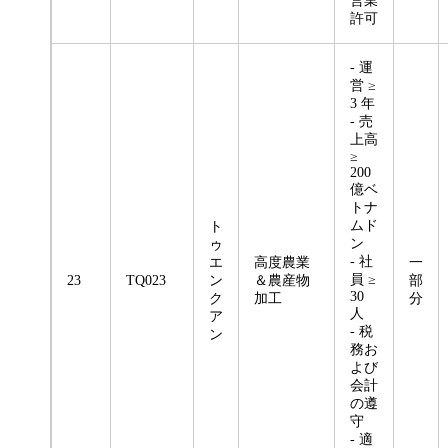
営業
許可
- 運
営 ≥
3 年
- 売
上高
≥
200
億ベ
トナ
ムド
ト
ン
ゥ
- 社
エ
高度農業
一
員 ≥
23
TQ023
ン
＆農産物
部
30
ク
加工
分
人
ア
- 税
ン
務お
よび
会計
の遵
守
- 適