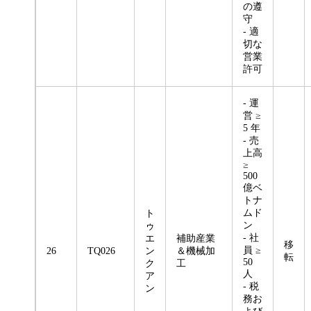
の遵
守
- 適
切な
営業
許可
- 運
営 ≥
5 年
- 売
上高
≥
500
億ベ
トナ
ムド
ト
ン
ゥ
- 社
エ
補助産業
移
員 ≥
26
TQ026
ン
＆機械加
転
50
ク
工
人
ア
- 税
ン
務お