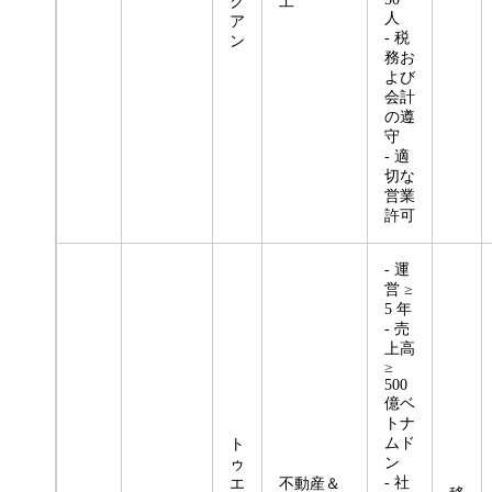
ク
工
人
ア
- 税
ン
務お
よび
会計
の遵
守
- 適
切な
営業
許可
- 運
営 ≥
5 年
- 売
上高
≥
500
億ベ
トナ
ムド
ト
ン
ゥ
- 社
エ
不動産＆