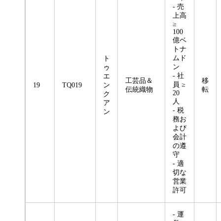
- 売
上高
≥
100
億ベ
トナ
ムド
ト
ン
ゥ
- 社
エ
工芸品＆
移
員 ≥
19
TQ019
ン
伝統織物
転
20
ク
人
ア
- 税
ン
務お
よび
会計
の遵
守
- 適
切な
営業
許可
- 運