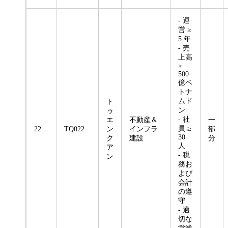
- 運
営 ≥
5 年
- 売
上高
≥
500
億ベ
トナ
ムド
ト
ン
ゥ
- 社
エ
不動産＆
一
員 ≥
22
TQ022
ン
インフラ
部
30
ク
建設
分
人
ア
- 税
ン
務お
よび
会計
の遵
守
- 適
切な