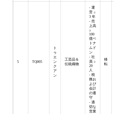
- 運
営 ≥
3 年
- 売
上高
≥
100
億ベ
トナ
ムド
ト
ン
ゥ
- 社
エ
工芸品＆
移
員 ≥
5
TQ005
ン
伝統織物
転
20
ク
人
ア
- 税
ン
務お
よび
会計
の遵
守
- 適
切な
営業