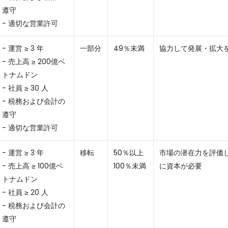
遵守
- 適切な営業許可
- 運営 ≥ 3 年
一部分
49％未満
協力して発展・拡大
- 売上高 ≥ 200億ベ
トナムドン
- 社員 ≥ 30 人
- 税務および会計の
遵守
- 適切な営業許可
- 運営 ≥ 3 年
移転
50％以上
市場の潜在力を評価
- 売上高 ≥ 100億ベ
100％未満
に資本が必要
トナムドン
- 社員 ≥ 20 人
- 税務および会計の
遵守