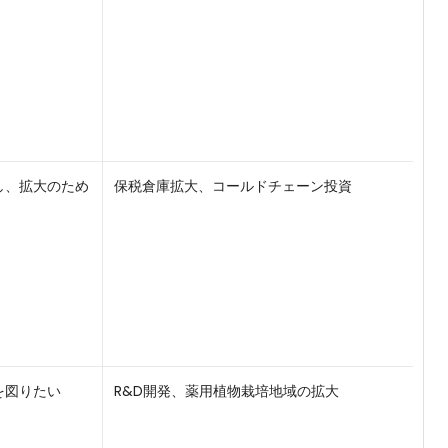
し、拡大のため
保税倉庫拡大、コールドチェーン投資
を図りたい
R&D開発、薬用植物栽培地域の拡大