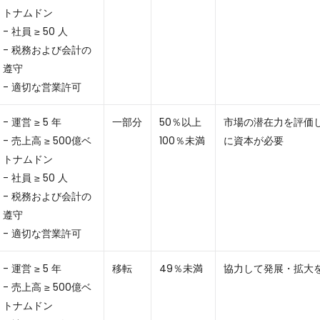
トナムドン
- 社員 ≥ 50 人
- 税務および会計の
遵守
- 適切な営業許可
- 運営 ≥ 5 年
一部分
50％以上
市場の潜在力を評価
- 売上高 ≥ 500億ベ
100％未満
に資本が必要
トナムドン
- 社員 ≥ 50 人
- 税務および会計の
遵守
- 適切な営業許可
- 運営 ≥ 5 年
移転
49％未満
協力して発展・拡大
- 売上高 ≥ 500億ベ
トナムドン