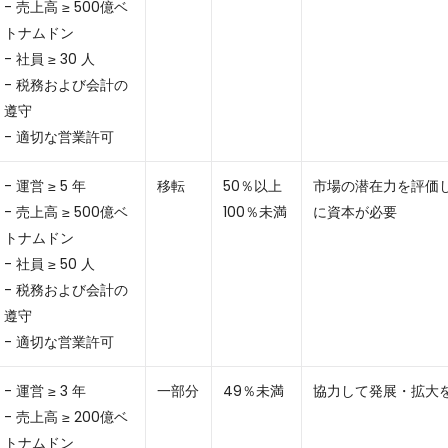
- 売上高 ≥ 500億ベ
トナムドン
- 社員 ≥ 30 人
- 税務および会計の
遵守
- 適切な営業許可
- 運営 ≥ 5 年
移転
50％以上
市場の潜在力を評価
- 売上高 ≥ 500億ベ
100％未満
に資本が必要
トナムドン
- 社員 ≥ 50 人
- 税務および会計の
遵守
- 適切な営業許可
- 運営 ≥ 3 年
一部分
49％未満
協力して発展・拡大
- 売上高 ≥ 200億ベ
トナムドン