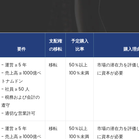
支配権
予定購入
要件
の移転
比率
購入理
- 運営 ≥ 5 年
移転
50％以上
市場の潜在力を評価
- 売上高 ≥ 1000億ベ
100％未満
に資本が必要
トナムドン
- 社員 ≥ 50 人
- 税務および会計の
遵守
- 適切な営業許可
- 運営 ≥ 5 年
移転
50％以上
市場の潜在力を評価
- 売上高 ≥ 1000億ベ
100％未満
に資本が必要