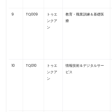
9
TQ009
トゥエ
教育・職業訓練＆基礎医
ンクア
療
ン
10
TQ010
トゥエ
情報技術＆デジタルサー
ンクア
ビス
ン