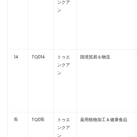
ンクア
ン
14
TQ014
トゥエ
国境貿易＆物流
ンクア
ン
15
TQ015
トゥエ
薬用植物加工＆健康食品
ンクア
ン