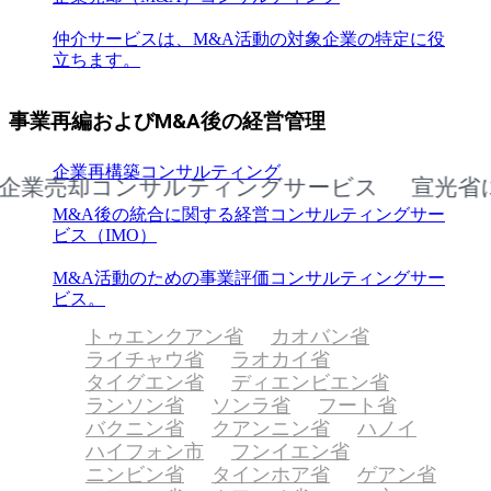
仲介サービスは、M&A活動の対象企業の特定に役
立ちます。
事業再編およびM&A後の経営管理
企業再構築コンサルティング
売却コンサルティングサービス
宣光省にお
M&A後の統合に関する経営コンサルティングサー
ビス（IMO）
M&A活動のための事業評価コンサルティングサー
ビス。
トゥエンクアン省
カオバン省
ライチャウ省
ラオカイ省
タイグエン省
ディエンビエン省
ランソン省
ソンラ省
フート省
バクニン省
クアンニン省
ハノイ
ハイフォン市
フンイエン省
ニンビン省
タインホア省
ゲアン省