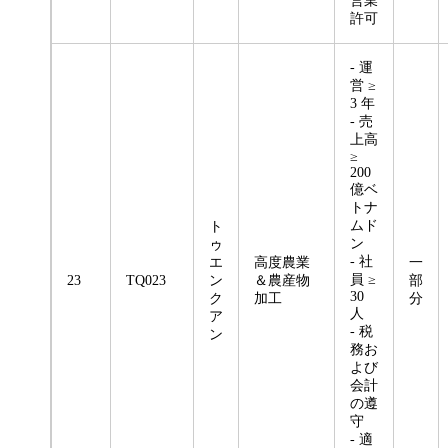
営業
許可
- 運
営 ≥
3 年
- 売
上高
≥
200
億ベ
トナ
ムド
ト
ン
ゥ
- 社
エ
高度農業
一
員 ≥
23
TQ023
ン
＆農産物
部
30
ク
加工
分
人
ア
- 税
ン
務お
よび
会計
の遵
守
- 適