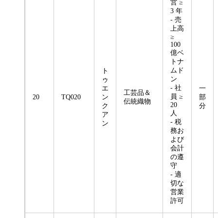
営 ≥
3 年
- 売
上高
≥
100
億ベ
トナ
ムド
ト
ン
ゥ
- 社
エ
一
工芸品＆
員 ≥
20
TQ020
ン
部
伝統織物
20
ク
分
人
ア
- 税
ン
務お
よび
会計
の遵
守
- 適
切な
営業
許可