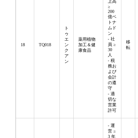
上高
≥
200
億ベ
トナ
ムド
ト
ン
ゥ
- 社
エ
薬用植物
移
員 ≥
18
TQ018
ン
加工＆健
転
30
ク
康食品
人
ア
- 税
ン
務お
よび
会計
の遵
守
- 適
切な
営業
許可
- 運
営 ≥
3 年