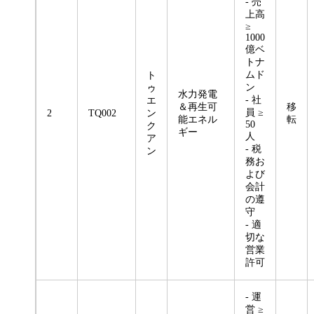
- 売
上高
≥
1000
億ベ
トナ
ムド
ト
ン
ゥ
水力発電
- 社
エ
＆再生可
移
員 ≥
2
TQ002
ン
能エネル
転
50
ク
ギー
人
ア
- 税
ン
務お
よび
会計
の遵
守
- 適
切な
営業
許可
- 運
営 ≥