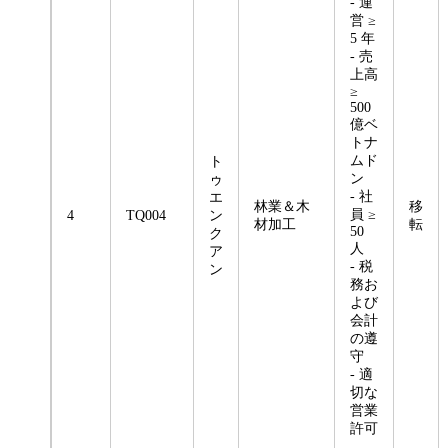
- 運
営 ≥
5 年
- 売
上高
≥
500
億ベ
トナ
ムド
ト
ン
ゥ
- 社
エ
林業＆木
移
員 ≥
4
TQ004
ン
材加工
転
50
ク
人
ア
- 税
ン
務お
よび
会計
の遵
守
- 適
切な
営業
許可