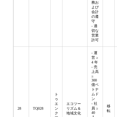
務お
よび
会計
の遵
守
- 適
切な
営業
許可
- 運
営 ≥
4 年
- 売
上高
≥
300
億ベ
トナ
ムド
ト
ン
ゥ
- 社
エ
エコツー
移
員 ≥
28
TQ028
ン
リズム＆
転
40
ク
地域文化