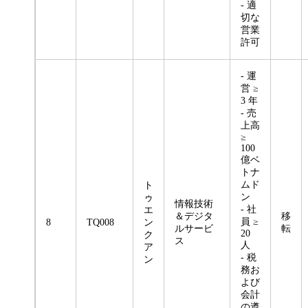
- 適
切な
営業
許可
- 運
営 ≥
3 年
- 売
上高
≥
100
億ベ
トナ
ムド
ト
ン
ゥ
情報技術
- 社
エ
＆デジタ
移
員 ≥
8
TQ008
ン
ルサービ
転
20
ク
ス
人
ア
- 税
ン
務お
よび
会計
の遵