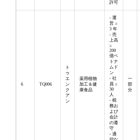
許可
- 運
営 ≥
3 年
- 売
上高
≥
200
億ベ
トナ
ムド
ト
ン
ゥ
- 社
エ
薬用植物
一
員 ≥
6
TQ006
ン
加工＆健
部
30
ク
康食品
分
人
ア
- 税
ン
務お
よび
会計
の遵
守
- 適
切な