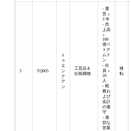
- 運
営 ≥
3 年
- 売
上高
≥
100
億ベ
トナ
ムド
ト
ン
ゥ
- 社
エ
工芸品＆
移
員 ≥
5
TQ005
ン
伝統織物
転
20
ク
人
ア
- 税
ン
務お
よび
会計
の遵
守
- 適
切な
営業