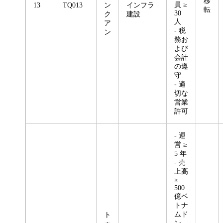
移
員 ≥
13
TQ013
ン
インフラ
転
30
ク
建設
人
ア
- 税
ン
務お
よび
会計
の遵
守
- 適
切な
営業
許可
- 運
営 ≥
5 年
- 売
上高
≥
500
億ベ
トナ
ムド
ト