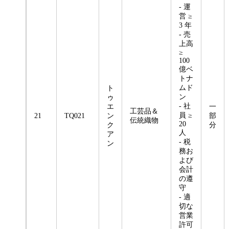
- 運
営 ≥
3 年
- 売
上高
≥
100
億ベ
トナ
ムド
ト
ン
ゥ
- 社
エ
一
工芸品＆
員 ≥
21
TQ021
ン
部
伝統織物
20
ク
分
人
ア
- 税
ン
務お
よび
会計
の遵
守
- 適
切な
営業
許可