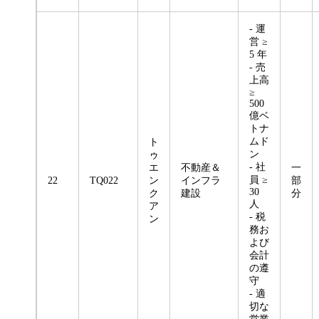
- 運
営 ≥
5 年
- 売
上高
≥
500
億ベ
トナ
ムド
ト
ン
ゥ
- 社
エ
不動産＆
一
員 ≥
22
TQ022
ン
インフラ
部
30
ク
建設
分
人
ア
- 税
ン
務お
よび
会計
の遵
守
- 適
切な