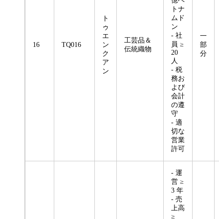
億ベ
トナ
ムド
ト
ン
ゥ
- 社
エ
一
工芸品＆
員 ≥
16
TQ016
ン
部
伝統織物
20
ク
分
人
ア
- 税
ン
務お
よび
会計
の遵
守
- 適
切な
営業
許可
- 運
営 ≥
3 年
- 売
上高
≥