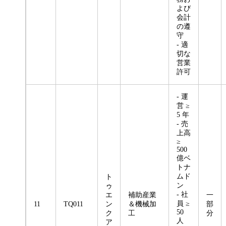
よび
会計
の遵
守
- 適
切な
営業
許可
- 運
営 ≥
5 年
- 売
上高
≥
500
億ベ
トナ
ムド
ト
ン
ゥ
- 社
エ
補助産業
一
員 ≥
11
TQ011
ン
＆機械加
部
50
ク
工
分
人
ア