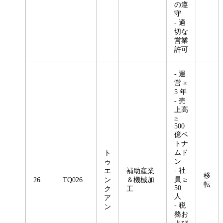
の遵
守
- 適
切な
営業
許可
- 運
営 ≥
5 年
- 売
上高
≥
500
億ベ
トナ
ムド
ト
ン
ゥ
- 社
エ
補助産業
移
員 ≥
26
TQ026
ン
＆機械加
転
50
ク
工
人
ア
- 税
ン
務お