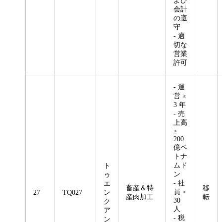
よび
会計
の遵
守
- 適
切な
営業
許可
- 運
営 ≥
3 年
- 売
上高
≥
200
億ベ
トナ
ムド
ト
ン
ゥ
- 社
エ
畜産＆特
移
員 ≥
27
TQ027
ン
産肉加工
転
30
ク
人
ア
- 税
ン