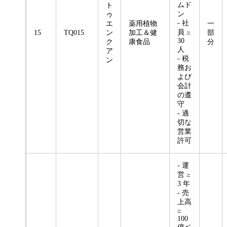
ムド
ト
ン
ゥ
- 社
エ
薬用植物
一
員 ≥
15
TQ015
ン
加工＆健
部
30
ク
康食品
分
人
ア
- 税
ン
務お
よび
会計
の遵
守
- 適
切な
営業
許可
- 運
営 ≥
3 年
- 売
上高
≥
100