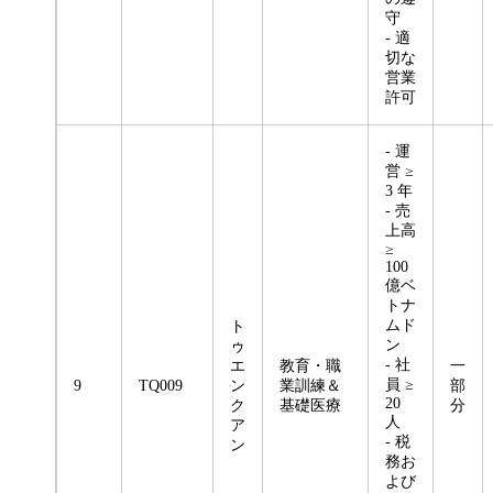
守
- 適
切な
営業
許可
- 運
営 ≥
3 年
- 売
上高
≥
100
億ベ
トナ
ムド
ト
ン
ゥ
- 社
エ
教育・職
一
員 ≥
9
TQ009
ン
業訓練＆
部
20
ク
基礎医療
分
人
ア
- 税
ン
務お
よび