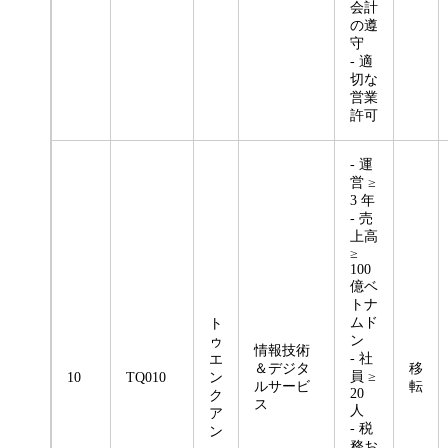
会計
の遵
守
- 適
切な
営業
許可
- 運
営 ≥
3 年
- 売
上高
≥
100
億ベ
トナ
ムド
ト
ン
ゥ
情報技術
- 社
エ
＆デジタ
移
員 ≥
10
TQ010
ン
ルサービ
転
20
ク
ス
人
ア
- 税
ン
務お