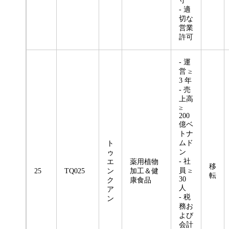
守
- 適
切な
営業
許可
- 運
営 ≥
3 年
- 売
上高
≥
200
億ベ
トナ
ムド
ト
ン
ゥ
- 社
エ
薬用植物
移
員 ≥
25
TQ025
ン
加工＆健
転
30
ク
康食品
人
ア
- 税
ン
務お
よび
会計