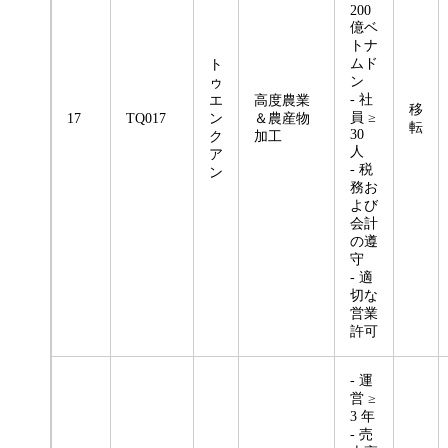
200
億ベ
トナ
ムド
ト
ン
ゥ
- 社
エ
高度農業
移
員 ≥
17
TQ017
ン
＆農産物
転
30
ク
加工
人
ア
- 税
ン
務お
よび
会計
の遵
守
- 適
切な
営業
許可
- 運
営 ≥
3 年
- 売