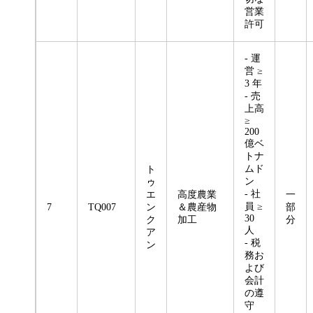
営業
許可
- 運
営 ≥
3 年
- 売
上高
≥
200
億ベ
トナ
ムド
ト
ン
ゥ
- 社
エ
高度農業
一
員 ≥
7
TQ007
ン
＆農産物
部
30
ク
加工
分
人
ア
- 税
ン
務お
よび
会計
の遵
守