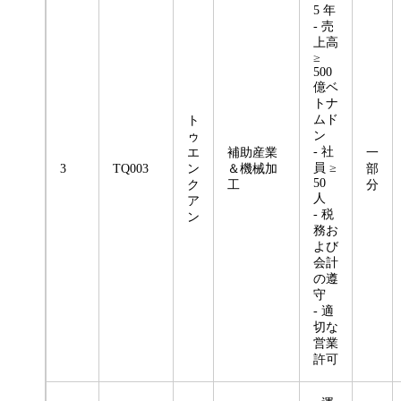
5 年
- 売
上高
≥
500
億ベ
トナ
ムド
ト
ン
ゥ
- 社
エ
補助産業
一
員 ≥
3
TQ003
ン
＆機械加
部
50
ク
工
分
人
ア
- 税
ン
務お
よび
会計
の遵
守
- 適
切な
営業
許可