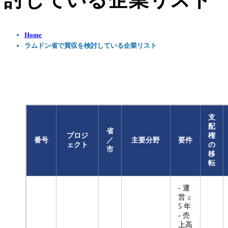
討している企業リスト
Home
ラムドン省で買収を検討している企業リスト
支
配
省
プロジ
権
番号
／
主要分野
要件
ェクト
の
市
移
転
- 運
営 ≥
5 年
- 売
上高