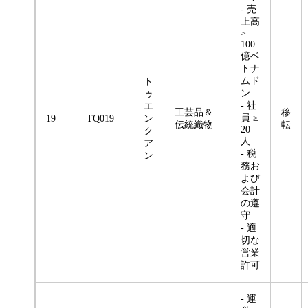
- 売
上高
≥
100
億ベ
トナ
ムド
ト
ン
ゥ
- 社
エ
工芸品＆
移
員 ≥
19
TQ019
ン
伝統織物
転
20
ク
人
ア
- 税
ン
務お
よび
会計
の遵
守
- 適
切な
営業
許可
- 運