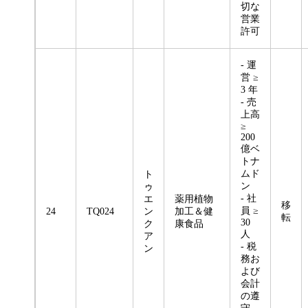
切な
営業
許可
- 運
営 ≥
3 年
- 売
上高
≥
200
億ベ
トナ
ムド
ト
ン
ゥ
- 社
エ
薬用植物
移
員 ≥
24
TQ024
ン
加工＆健
転
30
ク
康食品
人
ア
- 税
ン
務お
よび
会計
の遵