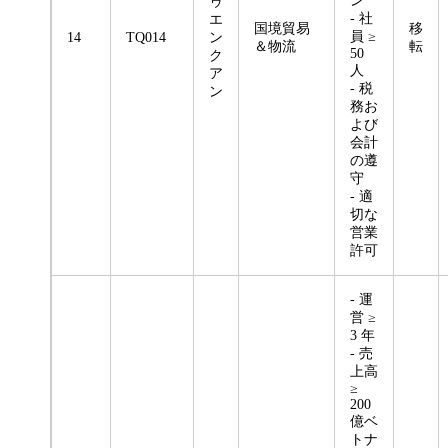
ン
ゥ
- 社
エ
国境貿易
移
員 ≥
14
TQ014
ン
＆物流
転
50
ク
人
ア
- 税
ン
務お
よび
会計
の遵
守
- 適
切な
営業
許可
- 運
営 ≥
3 年
- 売
上高
≥
200
億ベ
トナ