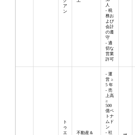
ク
工
人
ア
- 税
ン
務お
よび
会計
の遵
守
- 適
切な
営業
許可
- 運
営 ≥
5 年
- 売
上高
≥
500
億ベ
トナ
ムド
ト
ン
ゥ
- 社
エ
不動産＆