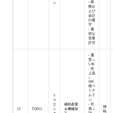
- 税
ン
務お
よび
会計
の遵
守
- 適
切な
営業
許可
- 運
営 ≥
5 年
- 売
上高
≥
500
億ベ
トナ
ムド
ト
ン
ゥ
- 社
エ
補助産業
移
員 ≥
12
TQ012
ン
＆機械加
転
50