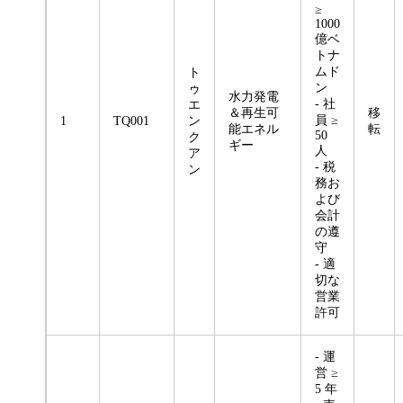
≥
1000
億ベ
トナ
ムド
ト
ン
ゥ
水力発電
- 社
エ
＆再生可
移
員 ≥
1
TQ001
ン
能エネル
転
50
ク
ギー
人
ア
- 税
ン
務お
よび
会計
の遵
守
- 適
切な
営業
許可
- 運
営 ≥
5 年