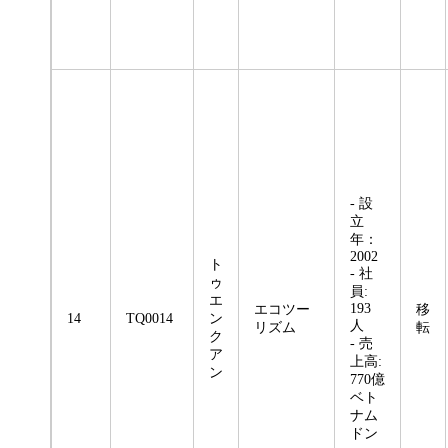
- 設
立
年：
2002
ト
- 社
ゥ
員:
エ
193
エコツー
移
14
TQ0014
ン
人
リズム
転
ク
- 売
ア
上高:
ン
770億
ベト
ナム
ドン