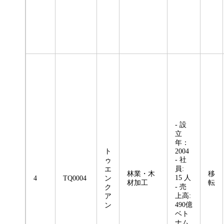
- 設
立
年：
ト
2004
- 社
ゥ
員:
エ
林業・木
移
15 人
4
TQ0004
ン
材加工
転
- 売
ク
上高:
ア
490億
ン
ベト
ナム