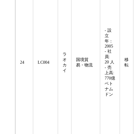
- 設
立
年：
2005
- 社
ラ
員:
オ
国境貿
移
20 人
24
LC004
カ
易・物流
転
- 売
イ
上高:
770億
ベト
ナム
ドン