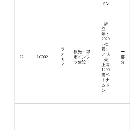
ドン
- 設
立
年：
2020
- 社
ラ
員:
観光・都
一
オ
54 人
22
LC002
市インフ
部
カ
- 売
ラ建設
分
イ
上高:
1290
億ベ
トナ
ムド
ン