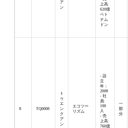
ア
上高:
ン
620億
ベト
ナム
ドン
- 設
立
年：
2008
ト
- 社
ゥ
員:
エ
一
100
エコツー
8
TQ0008
ン
部
人
リズム
ク
分
- 売
ア
上高:
ン
760億