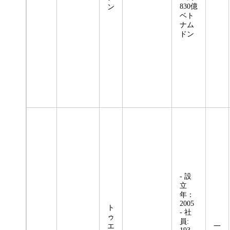
830億
ン
ベト
ナム
ドン
- 設
立
年：
2005
ト
- 社
ゥ
員:
エ
一