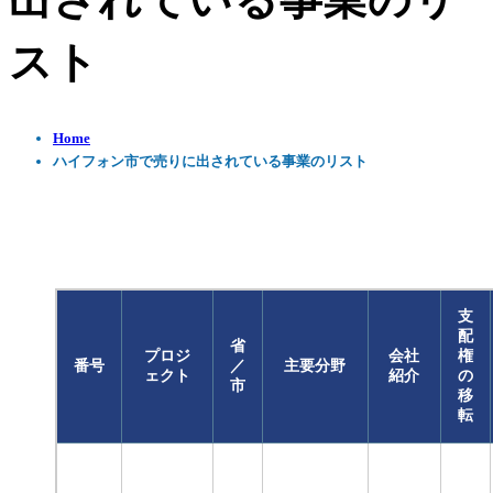
出されている事業のリ
スト
Home
ハイフォン市で売りに出されている事業のリスト
支
配
省
プロジ
会社
権
番号
／
主要分野
ェクト
紹介
の
市
移
転