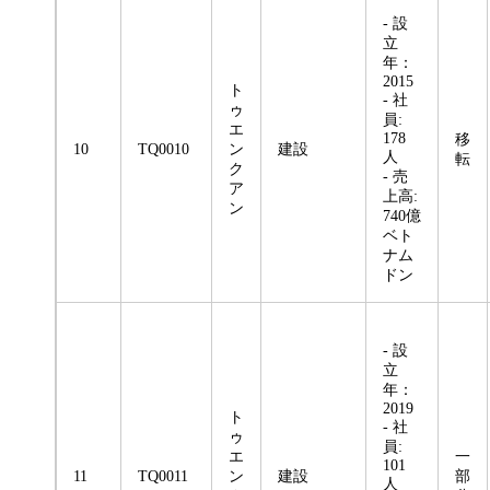
- 設
立
年：
2015
ト
- 社
ゥ
員:
エ
178
移
10
TQ0010
ン
建設
人
転
ク
- 売
ア
上高:
ン
740億
ベト
ナム
ドン
- 設
立
年：
2019
ト
- 社
ゥ
員:
エ
一
101
11
TQ0011
ン
建設
部
人