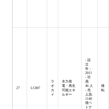
- 設
立
年：
2011
- 社
ラ
水力発
員:
オ
電・再生
46 人
移
27
LC007
カ
可能エネ
- 売
転
イ
ルギー
上高:
1140
億ベ
トナ