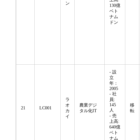
ン
130億
ベト
ナム
ドン
- 設
立
年：
2005
- 社
ラ
員:
145
オ
農業デジ
移
21
LC001
人
カ
タル化IT
転
- 売
イ
上高:
640億
ベト
ナム