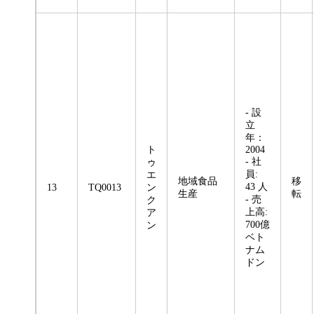
- 設
立
年：
ト
2004
- 社
ゥ
員:
エ
地域食品
移
43 人
13
TQ0013
ン
生産
転
- 売
ク
上高:
ア
700億
ン
ベト
ナム
ドン