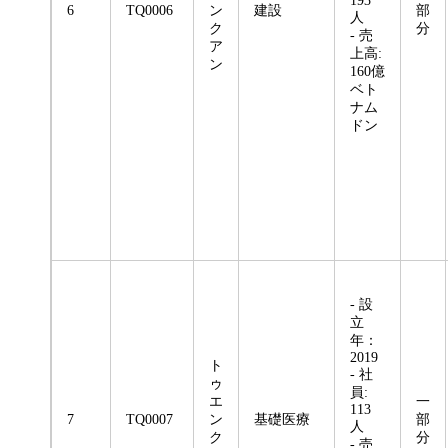
193
6
TQ0006
ン
建設
部
人
ク
分
- 売
ア
上高:
ン
160億
ベト
ナム
ドン
- 設
立
年：
2019
ト
- 社
ゥ
員:
エ
一
113
7
TQ0007
ン
基礎医療
部
人
ク
分
- 売