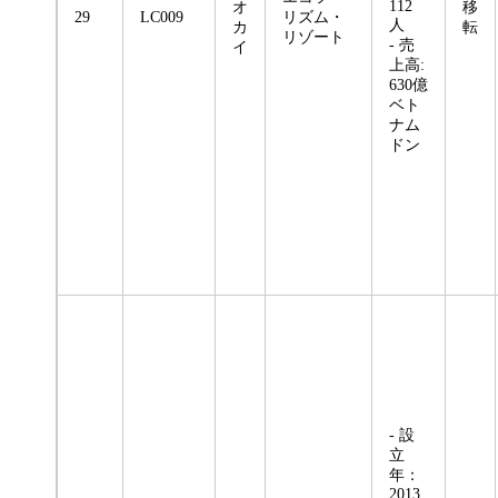
112
オ
移
29
LC009
リズム・
人
カ
転
リゾート
- 売
イ
上高:
630億
ベト
ナム
ドン
- 設
立
年：
2013