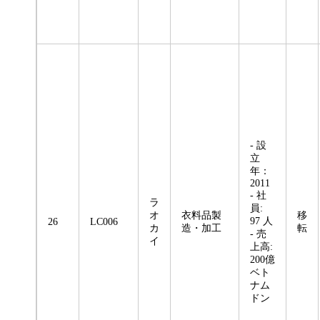
- 設
立
年：
2011
- 社
ラ
員:
オ
衣料品製
移
97 人
26
LC006
カ
造・加工
転
- 売
イ
上高:
200億
ベト
ナム
ドン