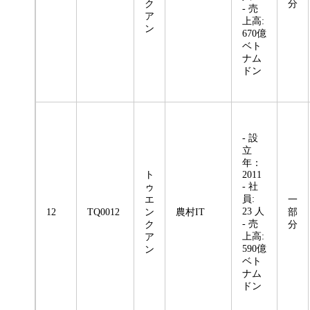
ク
分
- 売
ア
上高:
ン
670億
ベト
ナム
ドン
- 設
立
年：
ト
2011
- 社
ゥ
員:
エ
一
23 人
12
TQ0012
ン
農村IT
部
- 売
ク
分
上高:
ア
590億
ン
ベト
ナム
ドン