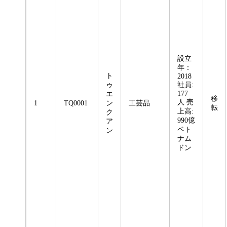
設立
年：
ト
2018
ゥ
社員:
177
エ
移
人 売
1
TQ0001
ン
工芸品
転
上高:
ク
990億
ア
ベト
ン
ナム
ドン