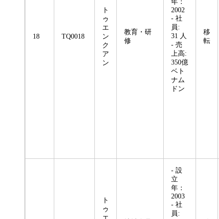
年：
ト
2002
- 社
ゥ
員:
エ
教育・研
移
31 人
18
TQ0018
ン
修
転
- 売
ク
上高:
ア
350億
ン
ベト
ナム
ドン
- 設
立
年：
2003
ト
- 社
ゥ
員:
エ