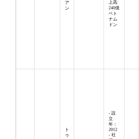
上高:
ア
240億
ン
ベト
ナム
ドン
- 設
立
年：
ト
2012
- 社
ゥ