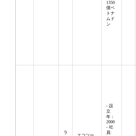
1350
億ベ
トナ
ムド
ン
- 設
立
年：
2000
- 社
ラ
員:
エコツー