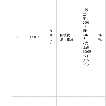
- 設
立
年：
2008
- 社
ラ
員:
246
オ
国境貿
移
23
LC003
人
カ
易・物流
転
- 売
イ
上高:
100億
ベト
ナム
ドン