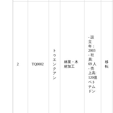
- 設
立
年：
ト
2003
- 社
ゥ
員:
エ
林業・木
移
69 人
2
TQ0002
ン
材加工
転
- 売
ク
上高:
ア
120億
ン
ベト
ナム
ドン