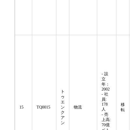
- 設
立
年：
2002
ト
- 社
ゥ
員:
エ
178
移
15
TQ0015
ン
物流
人
転
ク
- 売
ア
上高:
ン
70億