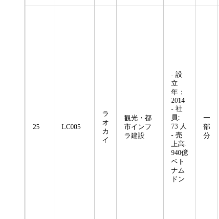
- 設
立
年：
2014
- 社
ラ
員:
観光・都
一
オ
73 人
25
LC005
市インフ
部
カ
- 売
ラ建設
分
イ
上高:
940億
ベト
ナム
ドン