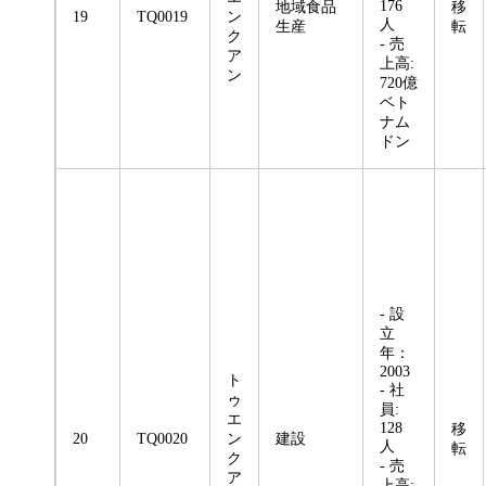
176
地域食品
移
19
TQ0019
ン
人
生産
転
ク
- 売
ア
上高:
ン
720億
ベト
ナム
ドン
- 設
立
年：
2003
ト
- 社
ゥ
員:
エ
128
移
20
TQ0020
ン
建設
人
転
ク
- 売
ア
上高: