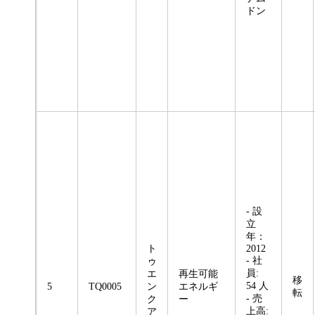
ドン
- 設
立
年：
ト
2012
- 社
ゥ
員:
エ
再生可能
移
54 人
5
TQ0005
ン
エネルギ
転
- 売
ク
ー
上高:
ア