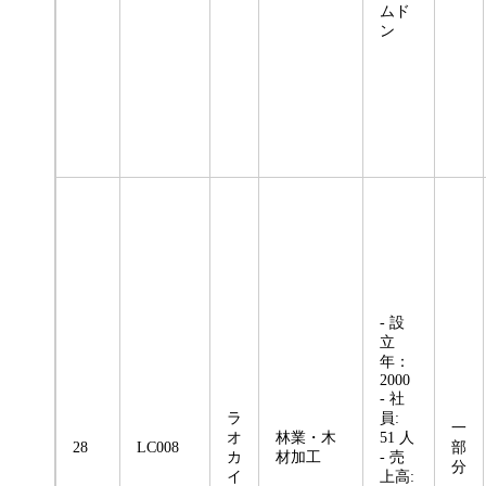
ムド
ン
- 設
立
年：
2000
- 社
ラ
員:
一
オ
林業・木
51 人
28
LC008
部
カ
材加工
- 売
分
イ
上高: