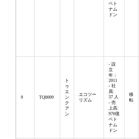
ベト
ナム
ドン
- 設
立
年：
ト
2011
- 社
ゥ
員:
エ
エコツー
移
37 人
9
TQ0009
ン
リズム
転
- 売
ク
上高:
ア
970億
ン
ベト
ナム
ドン