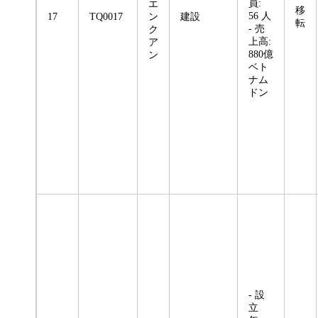
員:
エ
移
56 人
17
TQ0017
ン
建設
転
- 売
ク
上高:
ア
880億
ン
ベト
ナム
ドン
- 設
立