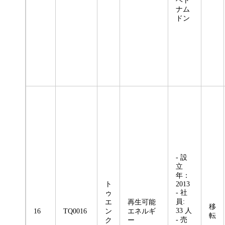
ベト
ナム
ドン
- 設
立
年：
ト
2013
- 社
ゥ
員:
エ
再生可能
移
33 人
16
TQ0016
ン
エネルギ
転
- 売
ク
ー