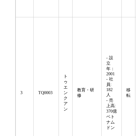
- 設
立
年：
2001
ト
- 社
ゥ
員:
エ
182
教育・研
移
3
TQ0003
ン
人
修
転
ク
- 売
ア
上高:
ン
370億
ベト
ナム
ドン