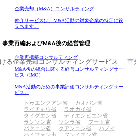
企業売却（M&A）コンサルティング
仲介サービスは、M&A活動の対象企業の特定に役
立ちます。
事業再編およびM&A後の経営管理
企業再構築コンサルティング
企業売却コンサルティングサービス
宣光省
M&A後の統合に関する経営コンサルティングサー
ビス（IMO）
M&A活動のための事業評価コンサルティングサー
ビス。
トゥエンクアン省
カオバン省
ライチャウ省
ラオカイ省
タイグエン省
ディエンビエン省
ランソン省
ソンラ省
フート省
バクニン省
クアンニン省
ハノイ
ハイフォン市
フンイエン省