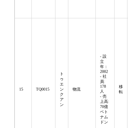
- 設
立
年：
2002
ト
- 社
ゥ
員:
エ
178
移
15
TQ0015
ン
物流
人
転
ク
- 売
ア
上高:
ン
70億
ベト
ナム
ドン