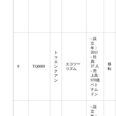
- 設
立
年：
ト
2011
- 社
ゥ
員:
エ
エコツー
移
37 人
9
TQ0009
ン
リズム
転
- 売
ク
上高:
ア
970億
ン
ベト
ナム
ドン
- 設
立