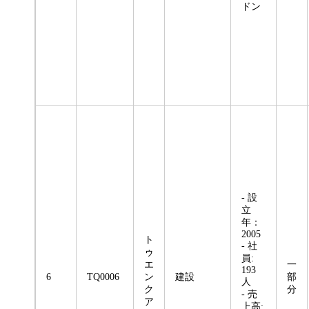
ドン
- 設
立
年：
2005
ト
- 社
ゥ
員:
エ
一
193
6
TQ0006
ン
建設
部
人
ク
分
- 売
ア
上高: