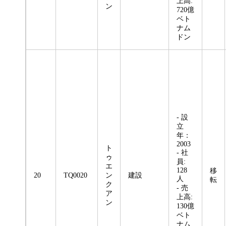
上高:
ン
720億
ベト
ナム
ドン
- 設
立
年：
2003
ト
- 社
ゥ
員:
エ
128
移
20
TQ0020
ン
建設
人
転
ク
- 売
ア
上高:
ン
130億
ベト
ナム