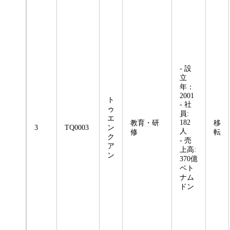
- 設
立
年：
2001
ト
- 社
ゥ
員:
エ
182
教育・研
移
3
TQ0003
ン
人
修
転
ク
- 売
ア
上高:
ン
370億
ベト
ナム
ドン