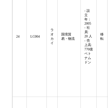
- 設
立
年：
2005
- 社
ラ
員:
オ
国境貿
移
20 人
24
LC004
カ
易・物流
転
- 売
イ
上高:
770億
ベト
ナム
ドン