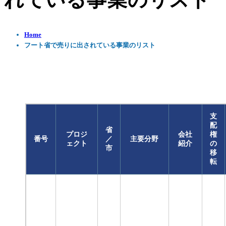
れている事業のリスト
Home
フート省で売りに出されている事業のリスト
支
配
省
プロジ
会社
権
番号
／
主要分野
ェクト
紹介
の
市
移
転