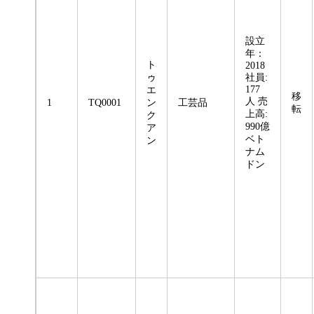
設立
年：
ト
2018
ゥ
社員:
177
エ
移
人 売
1
TQ0001
ン
工芸品
転
上高:
ク
990億
ア
ベト
ン
ナム
ドン