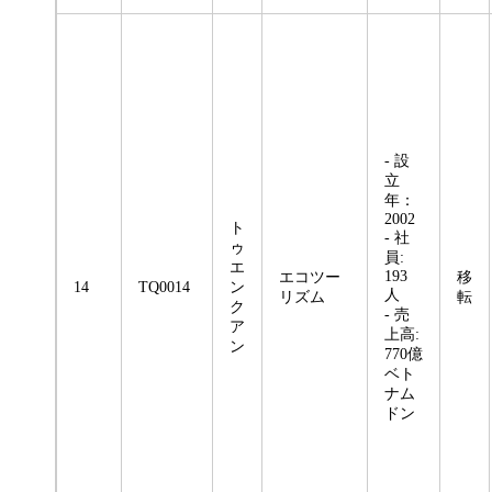
- 設
立
年：
2002
ト
- 社
ゥ
員:
エ
193
エコツー
移
14
TQ0014
ン
人
リズム
転
ク
- 売
ア
上高:
ン
770億
ベト
ナム
ドン