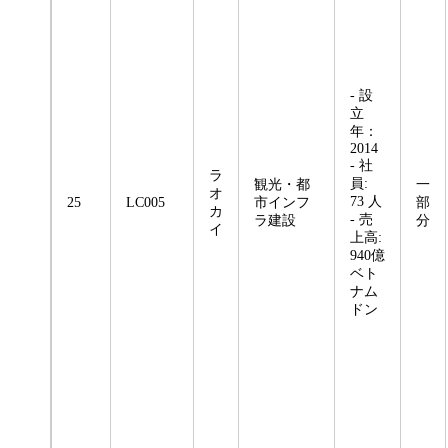
- 設
立
年：
2014
- 社
ラ
員:
観光・都
一
オ
73 人
25
LC005
市インフ
部
カ
- 売
ラ建設
分
イ
上高:
940億
ベト
ナム
ドン