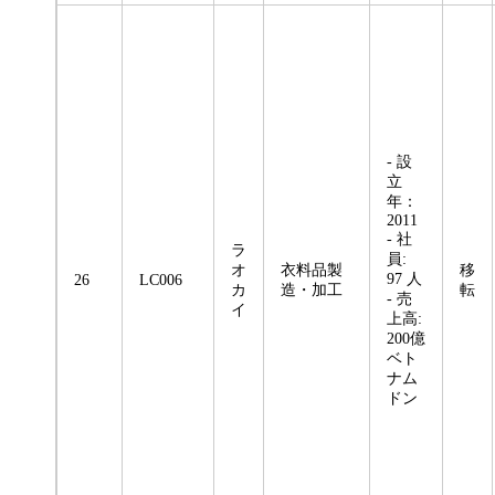
- 設
立
年：
2011
- 社
ラ
員:
オ
衣料品製
移
97 人
26
LC006
カ
造・加工
転
- 売
イ
上高:
200億
ベト
ナム
ドン