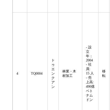
- 設
立
年：
ト
2004
- 社
ゥ
員:
エ
林業・木
移
15 人
4
TQ0004
ン
材加工
転
- 売
ク
上高:
ア
490億
ン
ベト
ナム
ドン