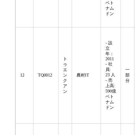
ベト
ナム
ドン
- 設
立
年：
ト
2011
- 社
ゥ
員:
エ
一
23 人
12
TQ0012
ン
農村IT
部
- 売
ク
分
上高:
ア
590億
ン
ベト
ナム
ドン