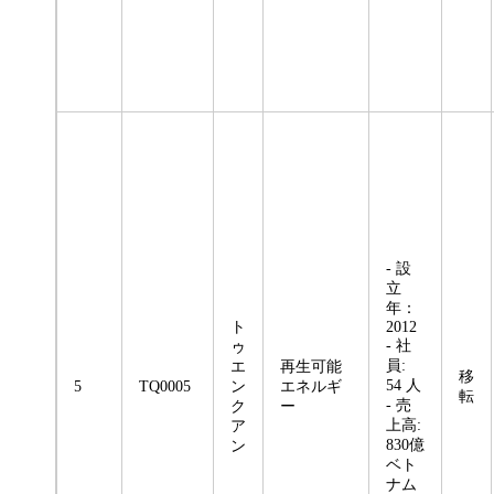
- 設
立
年：
ト
2012
- 社
ゥ
員:
エ
再生可能
移
54 人
5
TQ0005
ン
エネルギ
転
- 売
ク
ー
上高:
ア
830億
ン
ベト
ナム