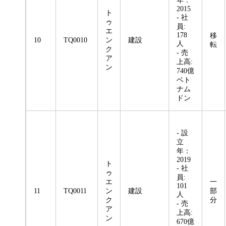
年：
2015
ト
- 社
ゥ
員:
エ
178
移
10
TQ0010
ン
建設
人
転
ク
- 売
ア
上高:
ン
740億
ベト
ナム
ドン
- 設
立
年：
2019
ト
- 社
ゥ
員:
エ
一
101
11
TQ0011
ン
建設
部
人
ク
分
- 売
ア
上高:
ン
670億