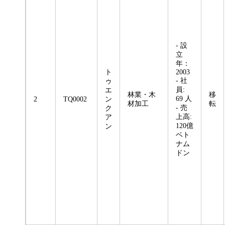
- 設
立
年：
ト
2003
- 社
ゥ
員:
エ
林業・木
移
69 人
2
TQ0002
ン
材加工
転
- 売
ク
上高:
ア
120億
ン
ベト
ナム
ドン