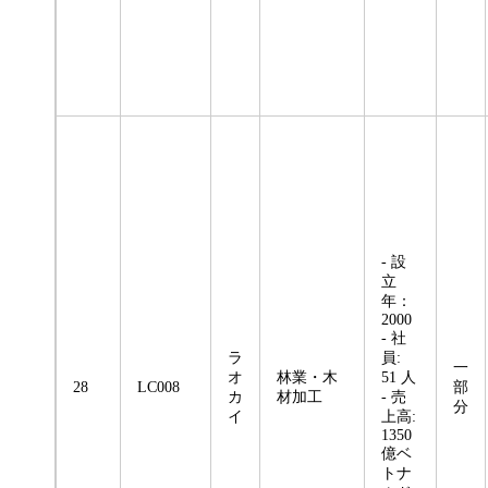
- 設
立
年：
2000
- 社
ラ
員:
一
オ
林業・木
51 人
28
LC008
部
カ
材加工
- 売
分
イ
上高:
1350
億ベ
トナ