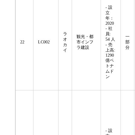
- 設
立
年：
2020
- 社
ラ
員:
観光・都
一
オ
54 人
22
LC002
市インフ
部
カ
- 売
ラ建設
分
イ
上高:
1290
億ベ
トナ
ムド
ン
- 設