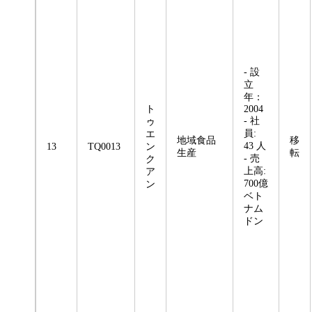
- 設
立
年：
ト
2004
- 社
ゥ
員:
エ
地域食品
移
43 人
13
TQ0013
ン
生産
転
- 売
ク
上高:
ア
700億
ン
ベト
ナム
ドン