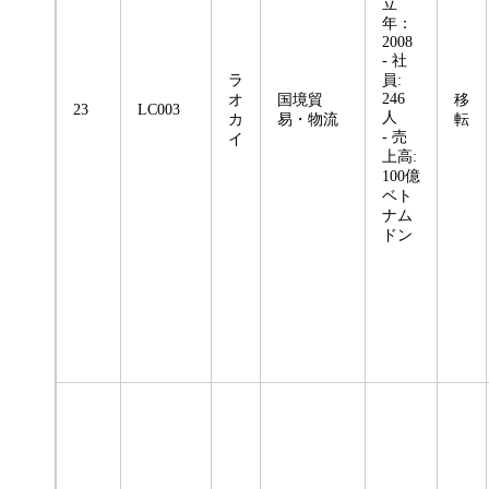
立
年：
2008
- 社
ラ
員:
246
オ
国境貿
移
23
LC003
人
カ
易・物流
転
- 売
イ
上高:
100億
ベト
ナム
ドン