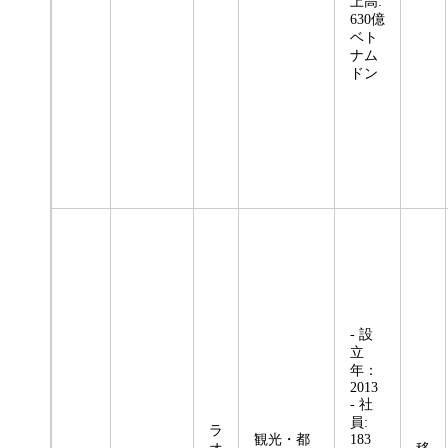
上高:
630億
ベト
ナム
ドン
- 設
立
年：
2013
- 社
員:
ラ
観光・都
183