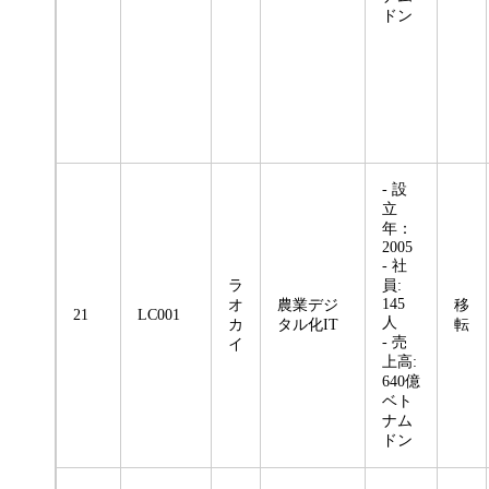
ドン
- 設
立
年：
2005
- 社
ラ
員:
145
オ
農業デジ
移
21
LC001
人
カ
タル化IT
転
- 売
イ
上高:
640億
ベト
ナム
ドン