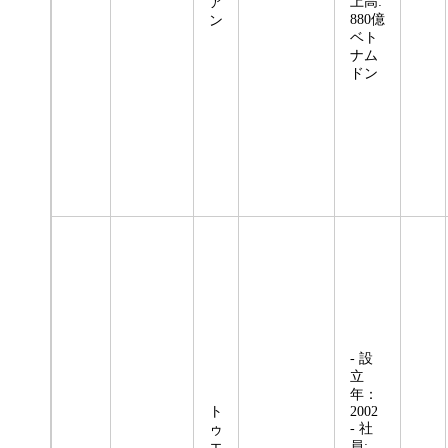
上高:
ア
880億
ン
ベト
ナム
ドン
- 設
立
年：
ト
2002
- 社
ゥ
員:
エ