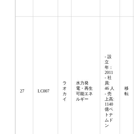
- 設
立
年：
2011
- 社
ラ
水力発
員:
オ
電・再生
46 人
移
27
LC007
カ
可能エネ
- 売
転
イ
ルギー
上高:
1140
億ベ
トナ
ムド
ン