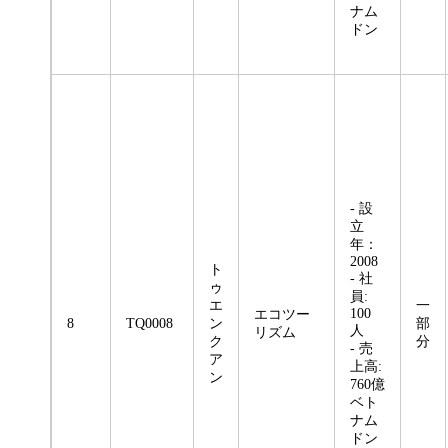
ナム
ドン
- 設
立
年：
2008
ト
- 社
ゥ
員:
エ
一
100
エコツー
8
TQ0008
ン
部
人
リズム
ク
分
- 売
ア
上高:
ン
760億
ベト
ナム
ドン