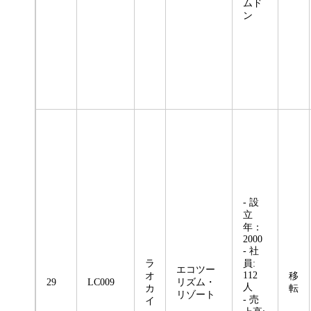
ムド
ン
- 設
立
年：
2000
- 社
ラ
員:
エコツー
112
オ
移
29
LC009
リズム・
人
カ
転
リゾート
- 売
イ