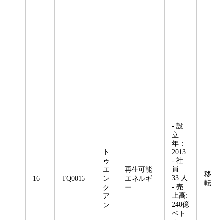
- 設
立
年：
ト
2013
- 社
ゥ
員:
エ
再生可能
移
33 人
16
TQ0016
ン
エネルギ
転
- 売
ク
ー
上高:
ア
240億
ン
ベト