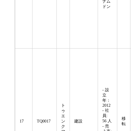
ナム
ドン
- 設
立
年：
ト
2012
- 社
ゥ
員:
エ
移
56 人
17
TQ0017
ン
建設
転
- 売
ク