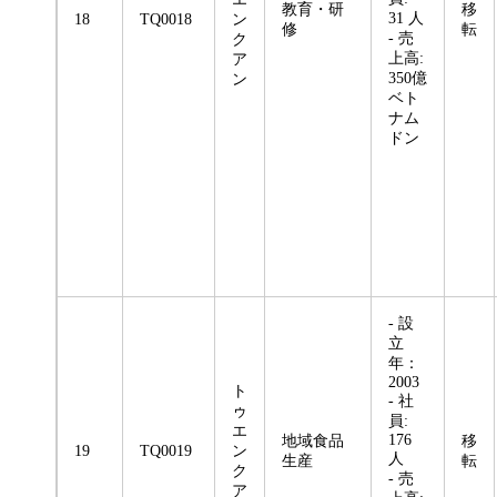
教育・研
移
31 人
18
TQ0018
ン
修
転
- 売
ク
上高:
ア
350億
ン
ベト
ナム
ドン
- 設
立
年：
2003
ト
- 社
ゥ
員:
エ
176
地域食品
移
19
TQ0019
ン
人
生産
転
ク
- 売
ア