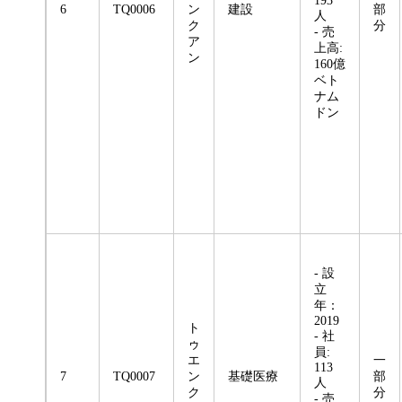
193
6
TQ0006
ン
建設
部
人
ク
分
- 売
ア
上高:
ン
160億
ベト
ナム
ドン
- 設
立
年：
2019
ト
- 社
ゥ
員:
エ
一
113
7
TQ0007
ン
基礎医療
部
人
ク
分
- 売