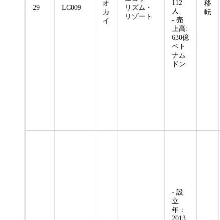
112
オ
移
29
LC009
リズム・
人
カ
転
リゾート
- 売
イ
上高:
630億
ベト
ナム
ドン
- 設
立
年：
2013