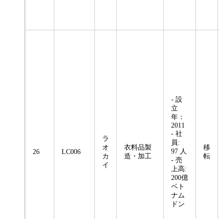
- 設
立
年：
2011
- 社
ラ
員:
オ
衣料品製
移
97 人
26
LC006
カ
造・加工
転
- 売
イ
上高:
200億
ベト
ナム
ドン