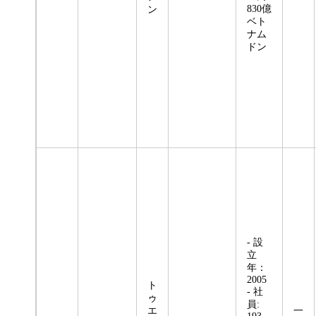
830億
ン
ベト
ナム
ドン
- 設
立
年：
2005
ト
- 社
ゥ
員:
エ
一