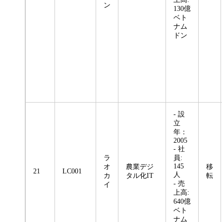
ン
130億
ベト
ナム
ドン
- 設
立
年：
2005
- 社
ラ
員:
145
オ
農業デジ
移
21
LC001
人
カ
タル化IT
転
- 売
イ
上高:
640億
ベト
ナム