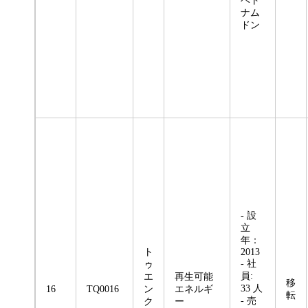
ベト
ナム
ドン
- 設
立
年：
ト
2013
- 社
ゥ
員:
エ
再生可能
移
33 人
16
TQ0016
ン
エネルギ
転
- 売
ク
ー