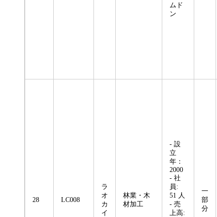
ムド
ン
- 設
立
年：
2000
- 社
ラ
員:
一
オ
林業・木
51 人
28
LC008
部
カ
材加工
- 売
分
イ
上高: