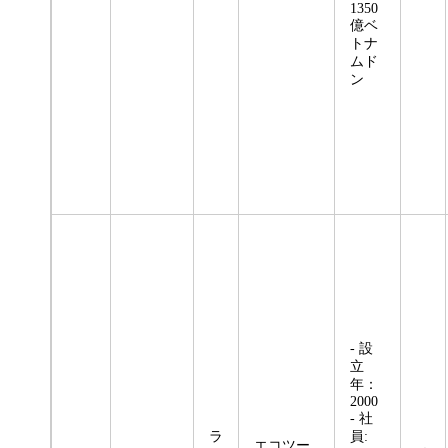
1350
億ベ
トナ
ムド
ン
- 設
立
年：
2000
- 社
ラ
員:
エコツー