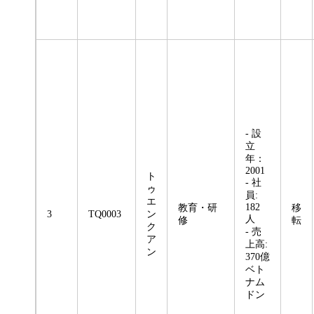
- 設
立
年：
2001
ト
- 社
ゥ
員:
エ
182
教育・研
移
3
TQ0003
ン
人
修
転
ク
- 売
ア
上高:
ン
370億
ベト
ナム
ドン