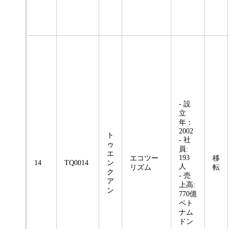
- 設
立
年：
2002
ト
- 社
ゥ
員:
エ
193
エコツー
移
14
TQ0014
ン
人
リズム
転
ク
- 売
ア
上高:
ン
770億
ベト
ナム
ドン