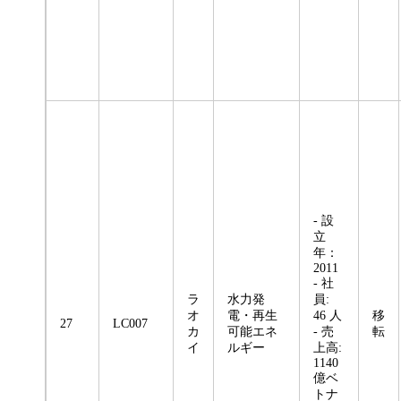
- 設
立
年：
2011
- 社
ラ
水力発
員:
オ
電・再生
46 人
移
27
LC007
カ
可能エネ
- 売
転
イ
ルギー
上高:
1140
億ベ
トナ