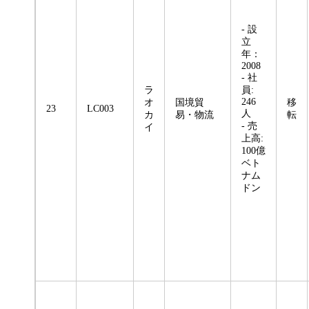
- 設
立
年：
2008
- 社
ラ
員:
246
オ
国境貿
移
23
LC003
人
カ
易・物流
転
- 売
イ
上高:
100億
ベト
ナム
ドン