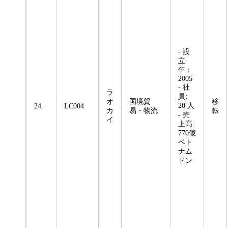
- 設
立
年：
2005
- 社
ラ
員:
オ
国境貿
移
20 人
24
LC004
カ
易・物流
転
- 売
イ
上高:
770億
ベト
ナム
ドン