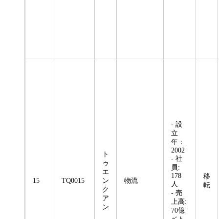
- 設
立
年：
2002
ト
- 社
ゥ
員:
エ
178
移
15
TQ0015
ン
物流
人
転
ク
- 売
ア
上高:
ン
70億