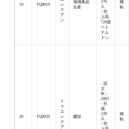
176
地域食品
移
19
TQ0019
ン
人
生産
転
ク
- 売
ア
上高:
ン
720億
ベト
ナム
ドン
- 設
立
年：
2003
ト
- 社
ゥ
員:
エ
128
移
20
TQ0020
ン
建設
人
転
ク
- 売
ア
上高: