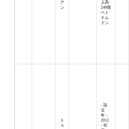
上高:
ア
240億
ン
ベト
ナム
ドン
- 設
立
年：
ト
2012
- 社
ゥ