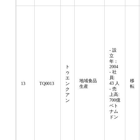
- 設
立
年：
ト
2004
- 社
ゥ
員:
エ
地域食品
移
43 人
13
TQ0013
ン
生産
転
- 売
ク
上高:
ア
700億
ン
ベト
ナム
ドン