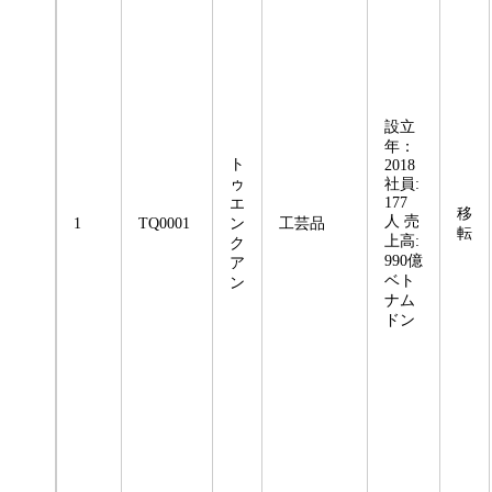
設立
年：
ト
2018
ゥ
社員:
177
エ
移
人 売
1
TQ0001
ン
工芸品
転
上高:
ク
990億
ア
ベト
ン
ナム
ドン