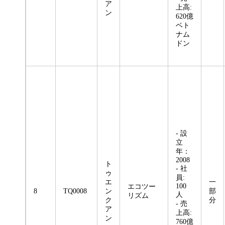
ア
上高:
ン
620億
ベト
ナム
ドン
- 設
立
年：
2008
ト
- 社
ゥ
員:
エ
一
100
エコツー
8
TQ0008
ン
部
人
リズム
ク
分
- 売
ア
上高:
ン
760億