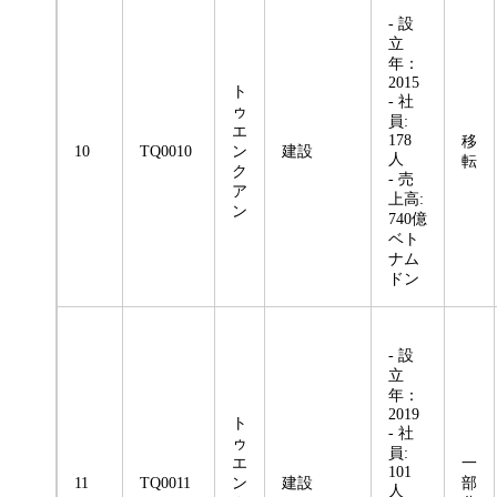
- 設
立
年：
2015
ト
- 社
ゥ
員:
エ
178
移
10
TQ0010
ン
建設
人
転
ク
- 売
ア
上高:
ン
740億
ベト
ナム
ドン
- 設
立
年：
2019
ト
- 社
ゥ
員:
エ
一
101
11
TQ0011
ン
建設
部
人