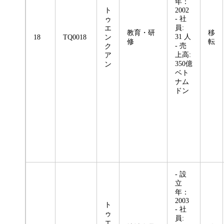
年：
ト
2002
- 社
ゥ
員:
エ
教育・研
移
31 人
18
TQ0018
ン
修
転
- 売
ク
上高:
ア
350億
ン
ベト
ナム
ドン
- 設
立
年：
2003
ト
- 社
ゥ
員:
エ