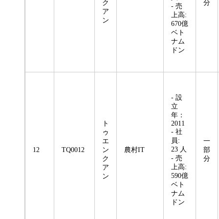
ク
分
- 売
ア
上高:
ン
670億
ベト
ナム
ドン
- 設
立
年：
ト
2011
- 社
ゥ
員:
エ
一
23 人
12
TQ0012
ン
農村IT
部
- 売
ク
分
上高:
ア
590億
ン
ベト
ナム
ドン