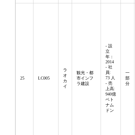
- 設
立
年：
2014
- 社
ラ
員:
観光・都
一
オ
73 人
25
LC005
市インフ
部
カ
- 売
ラ建設
分
イ
上高:
940億
ベト
ナム
ドン