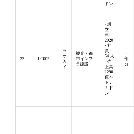
ドン
- 設
立
年：
2020
- 社
ラ
員:
観光・都
一
オ
54 人
22
LC002
市インフ
部
カ
- 売
ラ建設
分
イ
上高:
1290
億ベ
トナ
ムド
ン