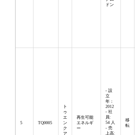
ドン
- 設
立
年：
ト
2012
- 社
ゥ
員:
エ
再生可能
移
54 人
5
TQ0005
ン
エネルギ
転
- 売
ク
ー
上高:
ア