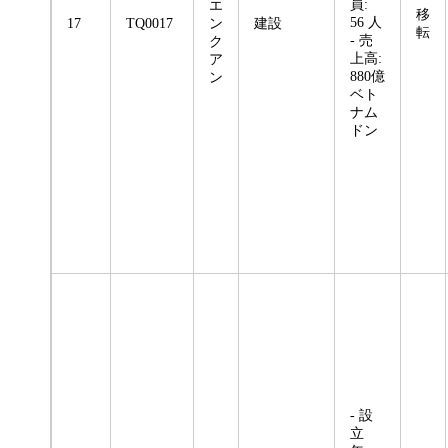
員:
エ
移
56 人
17
TQ0017
ン
建設
転
- 売
ク
上高:
ア
880億
ン
ベト
ナム
ドン
- 設
立