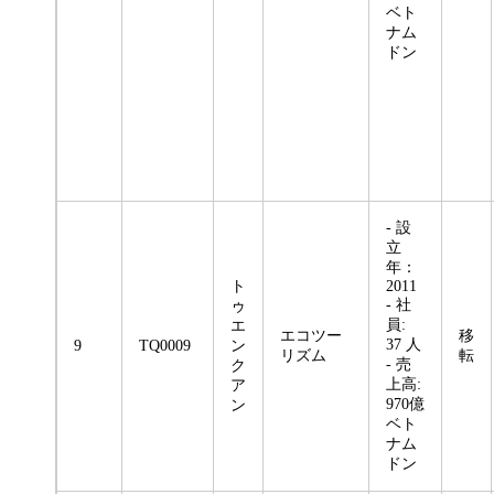
ベト
ナム
ドン
- 設
立
年：
ト
2011
- 社
ゥ
員:
エ
エコツー
移
37 人
9
TQ0009
ン
リズム
転
- 売
ク
上高:
ア
970億
ン
ベト
ナム
ドン