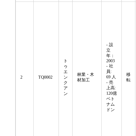
- 設
立
年：
ト
2003
- 社
ゥ
員:
エ
林業・木
移
69 人
2
TQ0002
ン
材加工
転
- 売
ク
上高:
ア
120億
ン
ベト
ナム
ドン