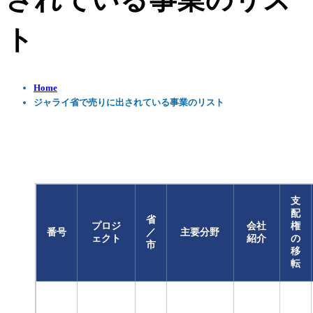
されている事業のリス
ト
Home
ジャライ省で売りに出されている事業のリスト
支
配
省
プロジ
会社
権
番号
／
主要分野
ェクト
紹介
の
市
移
転