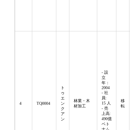
- 設
立
年：
ト
2004
- 社
ゥ
員:
エ
林業・木
移
15 人
4
TQ0004
ン
材加工
転
- 売
ク
上高:
ア
490億
ン
ベト
ナム