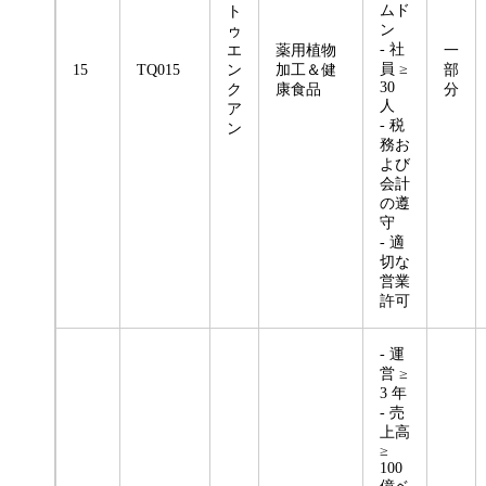
ムド
ト
ン
ゥ
- 社
エ
薬用植物
一
員 ≥
15
TQ015
ン
加工＆健
部
30
ク
康食品
分
人
ア
- 税
ン
務お
よび
会計
の遵
守
- 適
切な
営業
許可
- 運
営 ≥
3 年
- 売
上高
≥
100