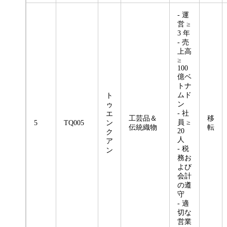
- 運
営 ≥
3 年
- 売
上高
≥
100
億ベ
トナ
ムド
ト
ン
ゥ
- 社
エ
工芸品＆
移
員 ≥
5
TQ005
ン
伝統織物
転
20
ク
人
ア
- 税
ン
務お
よび
会計
の遵
守
- 適
切な
営業