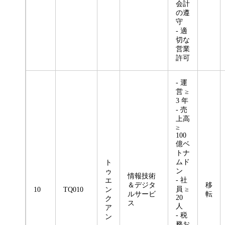
会計
の遵
守
- 適
切な
営業
許可
- 運
営 ≥
3 年
- 売
上高
≥
100
億ベ
トナ
ムド
ト
ン
ゥ
情報技術
- 社
エ
＆デジタ
移
員 ≥
10
TQ010
ン
ルサービ
転
20
ク
ス
人
ア
- 税
ン
務お