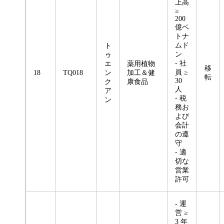
上高
≥
200
億ベ
トナ
ムド
ト
ン
ゥ
- 社
エ
薬用植物
移
員 ≥
18
TQ018
ン
加工＆健
転
30
ク
康食品
人
ア
- 税
ン
務お
よび
会計
の遵
守
- 適
切な
営業
許可
- 運
営 ≥
3 年