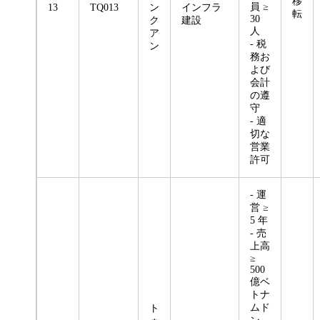
移
員 ≥
13
TQ013
ン
インフラ
転
30
ク
建設
人
ア
- 税
ン
務お
よび
会計
の遵
守
- 適
切な
営業
許可
- 運
営 ≥
5 年
- 売
上高
≥
500
億ベ
トナ
ムド
ト