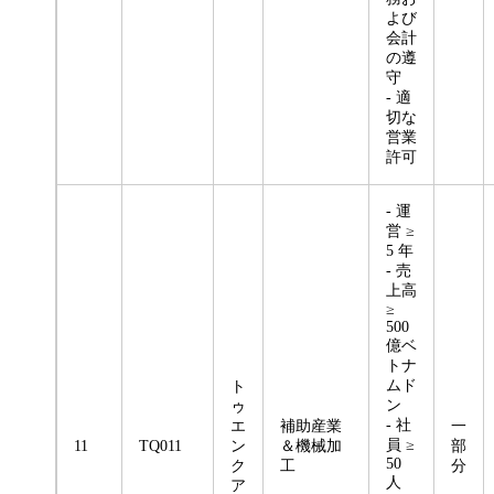
よび
会計
の遵
守
- 適
切な
営業
許可
- 運
営 ≥
5 年
- 売
上高
≥
500
億ベ
トナ
ムド
ト
ン
ゥ
- 社
エ
補助産業
一
員 ≥
11
TQ011
ン
＆機械加
部
50
ク
工
分
人
ア