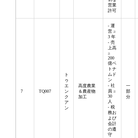
営業
許可
- 運
営 ≥
3 年
- 売
上高
≥
200
億ベ
トナ
ムド
ト
ン
ゥ
- 社
エ
高度農業
一
員 ≥
7
TQ007
ン
＆農産物
部
30
ク
加工
分
人
ア
- 税
ン
務お
よび
会計
の遵
守