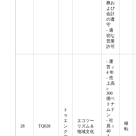
務お
よび
会計
の遵
守
- 適
切な
営業
許可
- 運
営 ≥
4 年
- 売
上高
≥
300
億ベ
トナ
ムド
ト
ン
ゥ
- 社
エ
エコツー
移
員 ≥
28
TQ028
ン
リズム＆
転
40
ク
地域文化