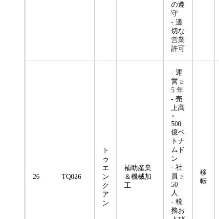
の遵
守
- 適
切な
営業
許可
- 運
営 ≥
5 年
- 売
上高
≥
500
億ベ
トナ
ムド
ト
ン
ゥ
- 社
エ
補助産業
移
員 ≥
26
TQ026
ン
＆機械加
転
50
ク
工
人
ア
- 税
ン
務お