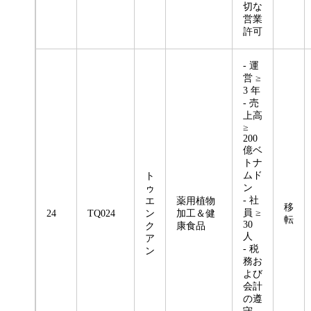
切な
営業
許可
- 運
営 ≥
3 年
- 売
上高
≥
200
億ベ
トナ
ムド
ト
ン
ゥ
- 社
エ
薬用植物
移
員 ≥
24
TQ024
ン
加工＆健
転
30
ク
康食品
人
ア
- 税
ン
務お
よび
会計
の遵