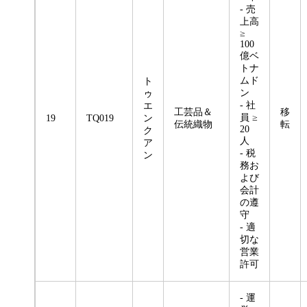
- 売
上高
≥
100
億ベ
トナ
ムド
ト
ン
ゥ
- 社
エ
工芸品＆
移
員 ≥
19
TQ019
ン
伝統織物
転
20
ク
人
ア
- 税
ン
務お
よび
会計
の遵
守
- 適
切な
営業
許可
- 運