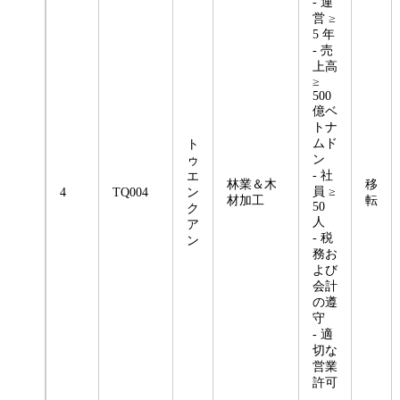
- 運
営 ≥
5 年
- 売
上高
≥
500
億ベ
トナ
ムド
ト
ン
ゥ
- 社
エ
林業＆木
移
員 ≥
4
TQ004
ン
材加工
転
50
ク
人
ア
- 税
ン
務お
よび
会計
の遵
守
- 適
切な
営業
許可