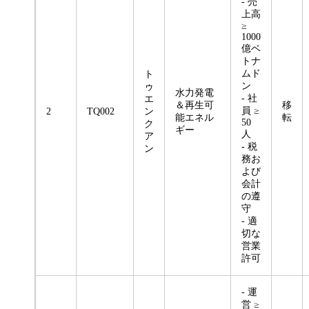
- 売
上高
≥
1000
億ベ
トナ
ムド
ト
ン
ゥ
水力発電
- 社
エ
＆再生可
移
員 ≥
2
TQ002
ン
能エネル
転
50
ク
ギー
人
ア
- 税
ン
務お
よび
会計
の遵
守
- 適
切な
営業
許可
- 運
営 ≥