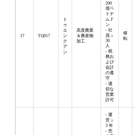
200
億ベ
トナ
ムド
ト
ン
ゥ
- 社
エ
高度農業
移
員 ≥
17
TQ017
ン
＆農産物
転
30
ク
加工
人
ア
- 税
ン
務お
よび
会計
の遵
守
- 適
切な
営業
許可
- 運
営 ≥
3 年
- 売