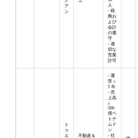
ク
工
人
ア
- 税
ン
務お
よび
会計
の遵
守
- 適
切な
営業
許可
- 運
営 ≥
5 年
- 売
上高
≥
500
億ベ
トナ
ムド
ト
ン
ゥ
- 社
エ
不動産＆