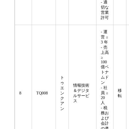
- 適
切な
営業
許可
- 運
営 ≥
3 年
- 売
上高
≥
100
億ベ
トナ
ムド
ト
ン
ゥ
情報技術
- 社
エ
＆デジタ
移
員 ≥
8
TQ008
ン
ルサービ
転
20
ク
ス
人
ア
- 税
ン
務お
よび
会計
の遵