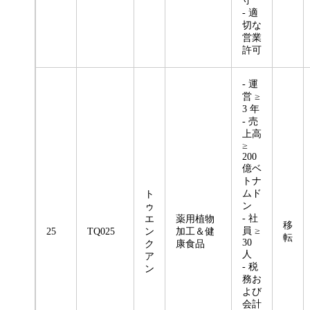
守
- 適
切な
営業
許可
- 運
営 ≥
3 年
- 売
上高
≥
200
億ベ
トナ
ムド
ト
ン
ゥ
- 社
エ
薬用植物
移
員 ≥
25
TQ025
ン
加工＆健
転
30
ク
康食品
人
ア
- 税
ン
務お
よび
会計