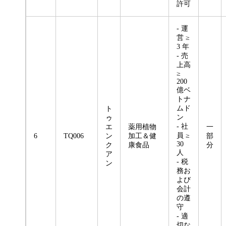
許可
- 運
営 ≥
3 年
- 売
上高
≥
200
億ベ
トナ
ムド
ト
ン
ゥ
- 社
エ
薬用植物
一
員 ≥
6
TQ006
ン
加工＆健
部
30
ク
康食品
分
人
ア
- 税
ン
務お
よび
会計
の遵
守
- 適
切な