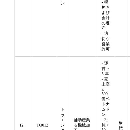
- 税
ン
務お
よび
会計
の遵
守
- 適
切な
営業
許可
- 運
営 ≥
5 年
- 売
上高
≥
500
億ベ
トナ
ムド
ト
ン
ゥ
- 社
エ
補助産業
移
員 ≥
12
TQ012
ン
＆機械加
転
50