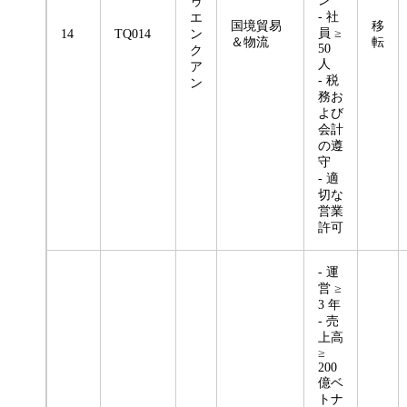
ン
ゥ
- 社
エ
国境貿易
移
員 ≥
14
TQ014
ン
＆物流
転
50
ク
人
ア
- 税
ン
務お
よび
会計
の遵
守
- 適
切な
営業
許可
- 運
営 ≥
3 年
- 売
上高
≥
200
億ベ
トナ