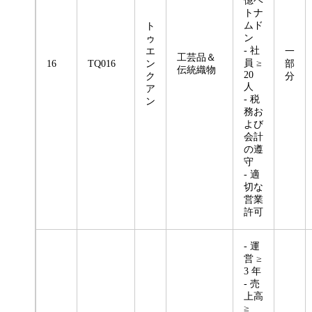
億ベ
トナ
ムド
ト
ン
ゥ
- 社
エ
一
工芸品＆
員 ≥
16
TQ016
ン
部
伝統織物
20
ク
分
人
ア
- 税
ン
務お
よび
会計
の遵
守
- 適
切な
営業
許可
- 運
営 ≥
3 年
- 売
上高
≥