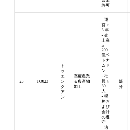
営業
許可
- 運
営 ≥
3 年
- 売
上高
≥
200
億ベ
トナ
ムド
ト
ン
ゥ
- 社
エ
高度農業
一
員 ≥
23
TQ023
ン
＆農産物
部
30
ク
加工
分
人
ア
- 税
ン
務お
よび
会計
の遵
守
- 適