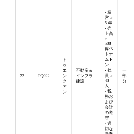
- 運
営 ≥
5 年
- 売
上高
≥
500
億ベ
トナ
ムド
ト
ン
ゥ
- 社
エ
不動産＆
一
員 ≥
22
TQ022
ン
インフラ
部
30
ク
建設
分
人
ア
- 税
ン
務お
よび
会計
の遵
守
- 適
切な