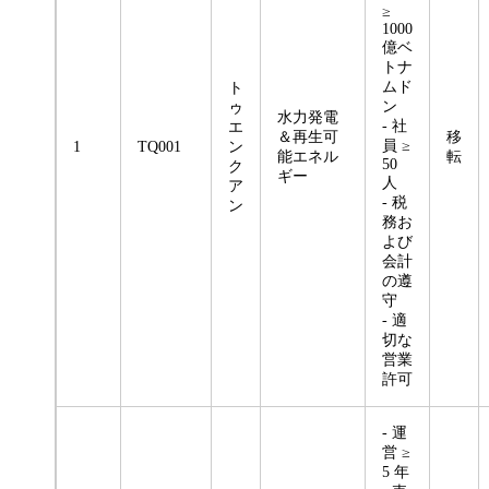
≥
1000
億ベ
トナ
ムド
ト
ン
ゥ
水力発電
- 社
エ
＆再生可
移
員 ≥
1
TQ001
ン
能エネル
転
50
ク
ギー
人
ア
- 税
ン
務お
よび
会計
の遵
守
- 適
切な
営業
許可
- 運
営 ≥
5 年