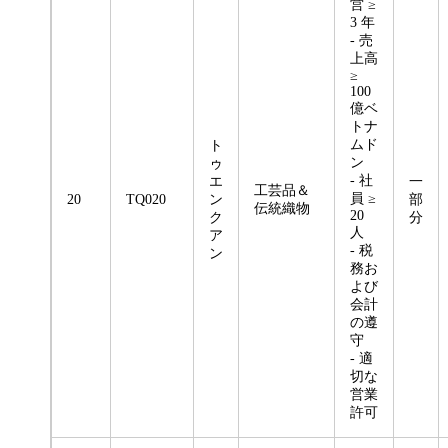
営 ≥
3 年
- 売
上高
≥
100
億ベ
トナ
ムド
ト
ン
ゥ
- 社
エ
一
工芸品＆
員 ≥
20
TQ020
ン
部
伝統織物
20
ク
分
人
ア
- 税
ン
務お
よび
会計
の遵
守
- 適
切な
営業
許可