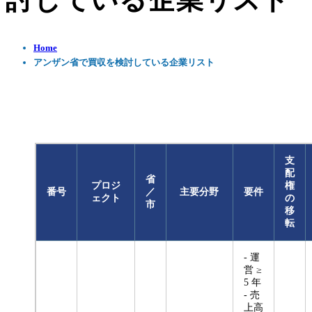
討している企業リスト
Home
アンザン省で買収を検討している企業リスト
支
配
省
プロジ
権
番号
／
主要分野
要件
ェクト
の
市
移
転
- 運
営 ≥
5 年
- 売
上高