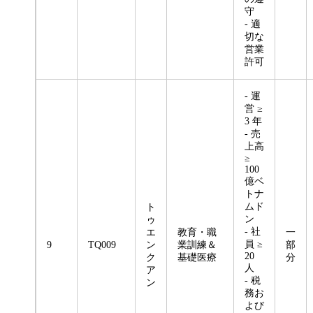
守
- 適
切な
営業
許可
- 運
営 ≥
3 年
- 売
上高
≥
100
億ベ
トナ
ムド
ト
ン
ゥ
- 社
エ
教育・職
一
員 ≥
9
TQ009
ン
業訓練＆
部
20
ク
基礎医療
分
人
ア
- 税
ン
務お
よび