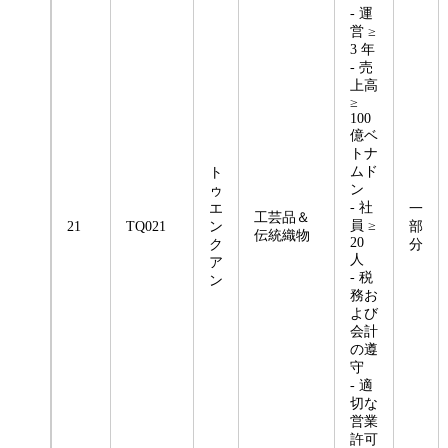
- 運
営 ≥
3 年
- 売
上高
≥
100
億ベ
トナ
ムド
ト
ン
ゥ
- 社
エ
一
工芸品＆
員 ≥
21
TQ021
ン
部
伝統織物
20
ク
分
人
ア
- 税
ン
務お
よび
会計
の遵
守
- 適
切な
営業
許可