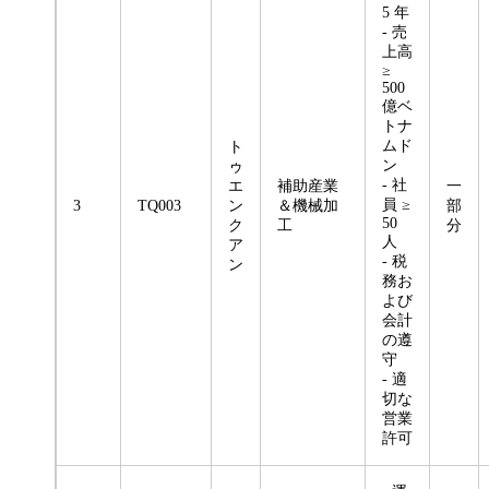
5 年
- 売
上高
≥
500
億ベ
トナ
ムド
ト
ン
ゥ
- 社
エ
補助産業
一
員 ≥
3
TQ003
ン
＆機械加
部
50
ク
工
分
人
ア
- 税
ン
務お
よび
会計
の遵
守
- 適
切な
営業
許可