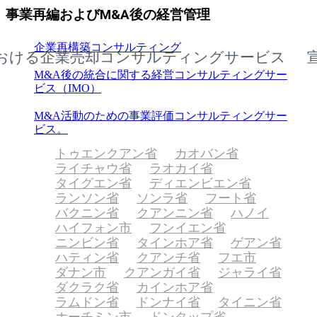
事業再編およびM&A後の経営管理
企業再構築コンサルティング
企業売却コンサルティングサービス
宣光省
M&A後の統合に関する経営コンサルティングサー
ビス（IMO）
M&A活動のための事業評価コンサルティングサー
ビス。
トゥエンクアン省
カオバン省
ライチャウ省
ラオカイ省
タイグエン省
ディエンビエン省
ランソン省
ソンラ省
フート省
バクニン省
クアンニン省
ハノイ
ハイフォン市
フンイエン省
ニンビン省
タインホア省
ゲアン省
ハティン省
クアンチ省
フエ市
ダナン市
クアンガイ省
ジャライ省
ダクラク省
カインホア省
ラムドン省
ドンナイ省
タイニン省