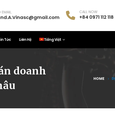
CALL NOW
 EMAIL.
+84 0971 112 118
and.A.Vinasc@gmail.com
in Tức
Liên Hệ
Tiếng Việt
bán doanh
HOME
D
hâu