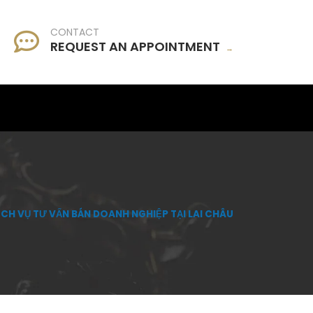
CONTACT
REQUEST AN APPOINTMENT
→
ỊCH VỤ TƯ VẤN BÁN DOANH NGHIỆP TẠI LAI CHÂU