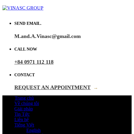
SEND EMAIL.
M.and.A.Vinasc@gmail.com
CALL NOW
+84 0971 112 118
CONTACT
REQUEST AN APPOINTMENT
→
Trang chủ
Về chúng tôi
Giải pháp
Tin Tức
Liên hệ
Tiếng Việt
English