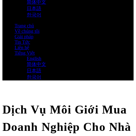
简体中文
日本語
한국어
Trang chủ
Về chúng tôi
Giải pháp
Tin Tức
Liên hệ
Tiếng Việt
English
简体中文
日本語
한국어
Dịch Vụ Môi Giới Mua
Doanh Nghiệp Cho Nhà