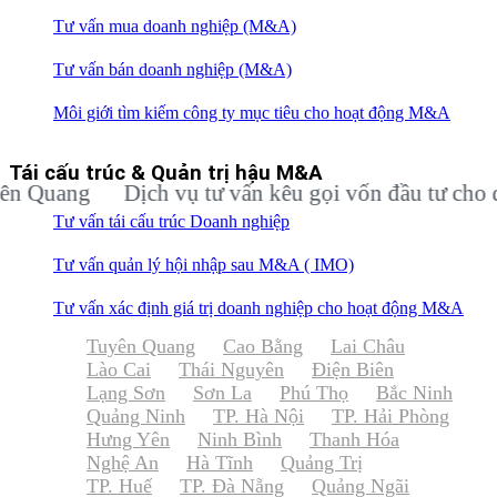
Tư vấn mua doanh nghiệp (M&A)
Tư vấn bán doanh nghiệp (M&A)
Môi giới tìm kiếm công ty mục tiêu cho hoạt động M&A
Tái cấu trúc & Quản trị hậu M&A
ang
Dịch vụ tư vấn kêu gọi vốn đầu tư cho doanh
Tư vấn tái cấu trúc Doanh nghiệp
Tư vấn quản lý hội nhập sau M&A ( IMO)
Tư vấn xác định giá trị doanh nghiệp cho hoạt động M&A
Tuyên Quang
Cao Bằng
Lai Châu
Lào Cai
Thái Nguyên
Điện Biên
Lạng Sơn
Sơn La
Phú Thọ
Bắc Ninh
Quảng Ninh
TP. Hà Nội
TP. Hải Phòng
Hưng Yên
Ninh Bình
Thanh Hóa
Nghệ An
Hà Tĩnh
Quảng Trị
TP. Huế
TP. Đà Nẵng
Quảng Ngãi