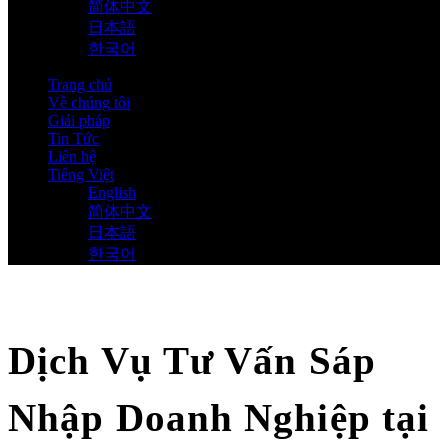
简体中文
日本語
한국어
Trang chủ
Về chúng tôi
Giải pháp
Tin Tức
Liên hệ
Tiếng Việt
English
简体中文
日本語
한국어
Dịch Vụ Tư Vấn Sáp
Nhập Doanh Nghiệp tại