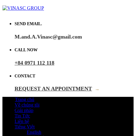
SEND EMAIL.
M.and.A.Vinasc@gmail.com
CALL NOW
+84 0971 112 118
CONTACT
REQUEST AN APPOINTMENT
→
Trang chủ
Về chúng tôi
Giải pháp
Tin Tức
Liên hệ
Tiếng Việt
English