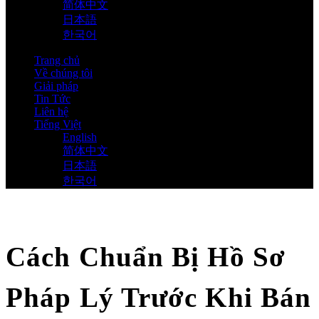
简体中文
日本語
한국어
Trang chủ
Về chúng tôi
Giải pháp
Tin Tức
Liên hệ
Tiếng Việt
English
简体中文
日本語
한국어
Cách Chuẩn Bị Hồ Sơ
Pháp Lý Trước Khi Bán