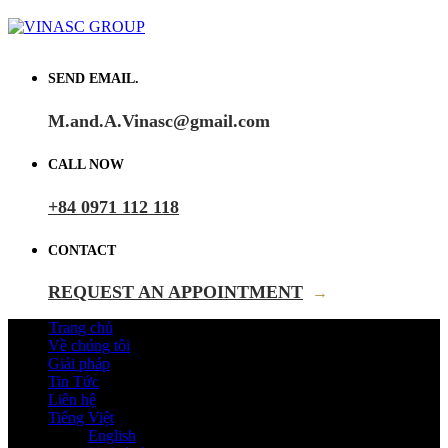
SEND EMAIL.
M.and.A.Vinasc@gmail.com
CALL NOW
+84 0971 112 118
CONTACT
REQUEST AN APPOINTMENT
→
Trang chủ
Về chúng tôi
Giải pháp
Tin Tức
Liên hệ
Tiếng Việt
English