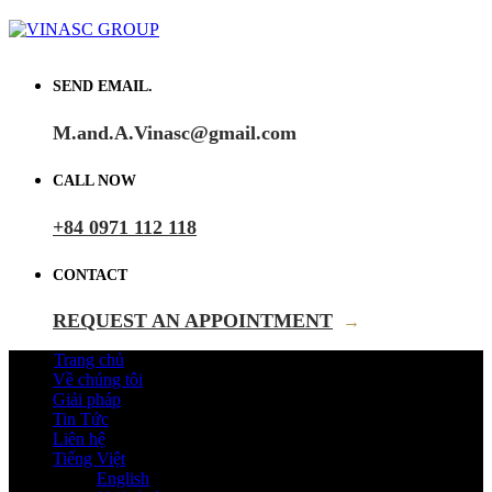
SEND EMAIL.
M.and.A.Vinasc@gmail.com
CALL NOW
+84 0971 112 118
CONTACT
REQUEST AN APPOINTMENT
→
Trang chủ
Về chúng tôi
Giải pháp
Tin Tức
Liên hệ
Tiếng Việt
English