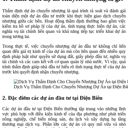
Thẩm định dự án chuyển nhượng là quá trình rà soát và đánh giá
toàn diện một dự án đầu tư trước khi thực hiện giao dịch chuyển
nhượng giữa các bên. Hoạt động thẩm định thường bao gồm việc
kiểm tra hồ sơ pháp lý của dự án, tình trạng thực hiện dự án, các
nghĩa vụ tài chính liên quan và khả năng tiếp tục triển khai dự án
trong tương lai.
Trong thực tế, việc chuyển nhượng dự án đầu tư không chỉ liên
quan đến giá trị kinh tế của dự án mà còn liên quan đến nhiều quy
định pháp luật như quyền sử dụng đất, giấy phép đầu tư, nghĩa vụ
tài chính và các cam kết với cơ quan quản lý nhà nước. Vì vậy, quá
trình thẩm định giúp nhà đầu tư hiểu rõ tình trạng thực tế của dự án
trước khi quyết định nhận chuyển nhượng.
Dịch Vụ Thẩm Định Cho Chuyển Nhượng Dự Án tại Điện Bi
2. Đặc điểm các dự án đầu tư tại Điện Biên
Các dự án đầu tư tại Điện Biên thường tập trung vào những lĩnh
vực phù hợp với điều kiện kinh tế của địa phương như phát triển
nông nghiệp, chế biến nông sản, du lịch và xây dựng hạ tầng
thương mại dịch vụ. Phần lớn các dự án có quy mô vừa và nhỏ