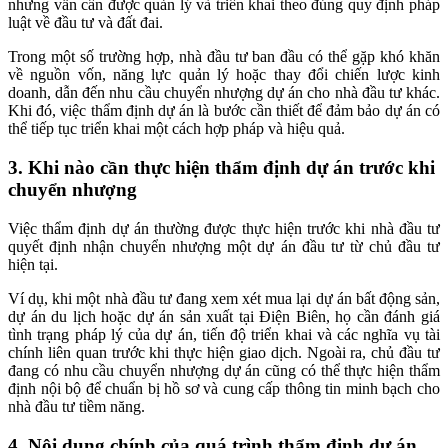
nhưng vẫn cần được quản lý và triển khai theo đúng quy định pháp
luật về đầu tư và đất đai.
Trong một số trường hợp, nhà đầu tư ban đầu có thể gặp khó khăn
về nguồn vốn, năng lực quản lý hoặc thay đổi chiến lược kinh
doanh, dẫn đến nhu cầu chuyển nhượng dự án cho nhà đầu tư khác.
Khi đó, việc thẩm định dự án là bước cần thiết để đảm bảo dự án có
thể tiếp tục triển khai một cách hợp pháp và hiệu quả.
3. Khi nào cần thực hiện thẩm định dự án trước khi
chuyển nhượng
Việc thẩm định dự án thường được thực hiện trước khi nhà đầu tư
quyết định nhận chuyển nhượng một dự án đầu tư từ chủ đầu tư
hiện tại.
Ví dụ, khi một nhà đầu tư đang xem xét mua lại dự án bất động sản,
dự án du lịch hoặc dự án sản xuất tại Điện Biên, họ cần đánh giá
tình trạng pháp lý của dự án, tiến độ triển khai và các nghĩa vụ tài
chính liên quan trước khi thực hiện giao dịch. Ngoài ra, chủ đầu tư
đang có nhu cầu chuyển nhượng dự án cũng có thể thực hiện thẩm
định nội bộ để chuẩn bị hồ sơ và cung cấp thông tin minh bạch cho
nhà đầu tư tiềm năng.
4. Nội dung chính của quá trình thẩm định dự án