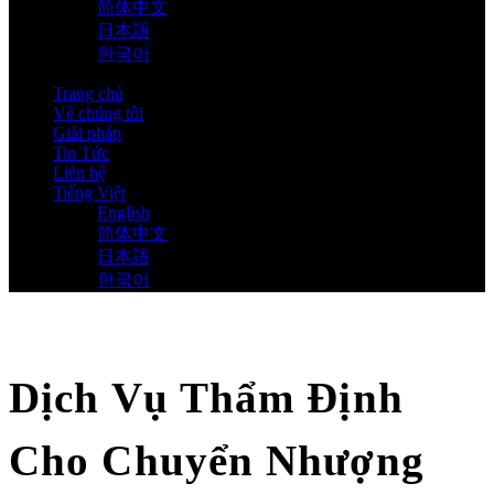
简体中文
日本語
한국어
Trang chủ
Về chúng tôi
Giải pháp
Tin Tức
Liên hệ
Tiếng Việt
English
简体中文
日本語
한국어
Dịch Vụ Thẩm Định
Cho Chuyển Nhượng