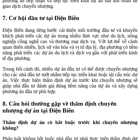
phương án tiếp nhận và tiếp tục triển khai dự án sau khi hoàn tất
giao dịch chuyển nhượng.
7. Cơ hội đầu tư tại Điện Biên
Điện Biên đang từng bước cải thiện môi trường đầu tư và khuyến
khích phát triển các dự án trong nhiều lĩnh vực như du lịch, nông
nghiệp công nghệ cao và thương mại dịch vụ. Với lợi thế về cảnh
quan thiên nhiên, lịch sử văn hóa và vị trí địa lý, địa phương có tiềm
năng phát triển các dự án du lịch và dịch vụ gắn với phát triển kinh
tế địa phương.
Trong bối cảnh đó, nhiều dự án đầu tư có thể được chuyển nhượng
cho các nhà đầu tư mới nhằm tiếp tục triển khai hoặc tái cấu trúc dự
án. Việc thực hiện thẩm định dự án trước khi chuyển nhượng sẽ
giúp nhà đầu tư đánh giá đúng tiềm năng của dự án và xây dựng
phương án đầu tư phù hợp.
8. Câu hỏi thường gặp về thẩm định chuyển
nhượng dự án tại Điện Biên
Thẩm định dự án có bắt buộc trước khi chuyển nhượng
không?
Pháp luật không bắt buộc nhà đầu tư phải thực hiện thẩm định dự