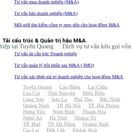
Tư vấn mua doanh nghiệp (M&A)
Tư vấn bán doanh nghiệp (M&A)
Môi giới tìm kiếm công ty mục tiêu cho hoạt động M&A
Tái cấu trúc & Quản trị hậu M&A
tại Tuyên Quang
Dịch vụ tư vấn kêu gọi vốn đầu 
Tư vấn tái cấu trúc Doanh nghiệp
Tư vấn quản lý hội nhập sau M&A ( IMO)
Tư vấn xác định giá trị doanh nghiệp cho hoạt động M&A
Tuyên Quang
Cao Bằng
Lai Châu
Lào Cai
Thái Nguyên
Điện Biên
Lạng Sơn
Sơn La
Phú Thọ
Bắc Ninh
Quảng Ninh
TP. Hà Nội
TP. Hải Phòng
Hưng Yên
Ninh Bình
Thanh Hóa
Nghệ An
Hà Tĩnh
Quảng Trị
TP. Huế
TP. Đà Nẵng
Quảng Ngãi
Gia Lai
Đắk Lắk
Khánh Hoà