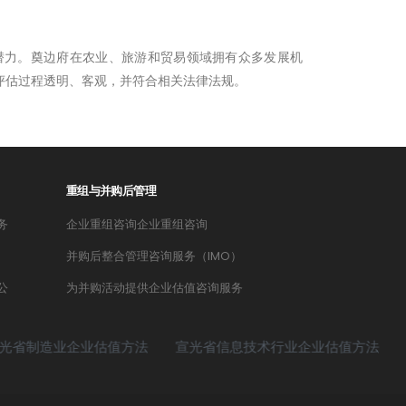
潜力。奠边府在农业、旅游和贸易领域拥有众多发展机
目评估过程透明、客观，并符合相关法律法规。
重组与并购后管理
务
企业重组咨询企业重组咨询
并购后整合管理咨询服务（IMO）
公
为并购活动提供企业估值咨询服务
企业估值方法
宣光省信息技术行业企业估值方法
宣光省商业