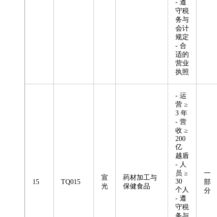
- 遵
守税
务与
会计
规定
- 合
适的
营业
执照
- 运
营 ≥
3 年
- 营
收 ≥
200
亿
越盾
- 人
员 ≥
一
宣
药材加工与
30
15
TQ015
部
光
保健食品
个人
分
- 遵
守税
务与