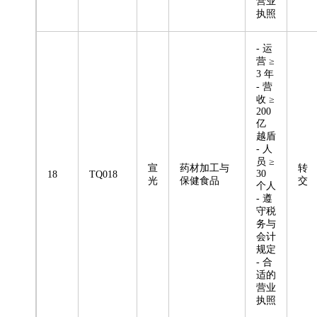
营业
执照
- 运
营 ≥
3 年
- 营
收 ≥
200
亿
越盾
- 人
员 ≥
宣
药材加工与
转
30
18
TQ018
光
保健食品
交
个人
- 遵
守税
务与
会计
规定
- 合
适的
营业
执照