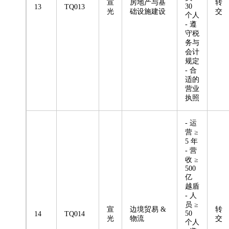
宣
房地产与基
转
30
13
TQ013
光
础设施建设
交
个人
- 遵
守税
务与
会计
规定
- 合
适的
营业
执照
- 运
营 ≥
5 年
- 营
收 ≥
500
亿
越盾
- 人
员 ≥
宣
边境贸易 &
转
50
14
TQ014
光
物流
交
个人