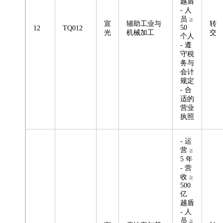
越盾
- 人
员 ≥
宣
辅助工业与
转
50
12
TQ012
光
机械加工
交
个人
- 遵
守税
务与
会计
规定
- 合
适的
营业
执照
- 运
营 ≥
5 年
- 营
收 ≥
500
亿
越盾
- 人
员 ≥