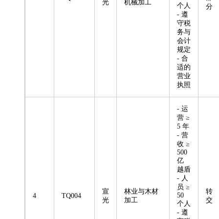
光
机械加工
个人
分
- 遵
守税
务与
会计
规定
- 合
适的
营业
执照
- 运
营 ≥
5 年
- 营
收 ≥
500
亿
越盾
- 人
员 ≥
宣
林业与木材
转
50
4
TQ004
光
加工
交
个人
- 遵