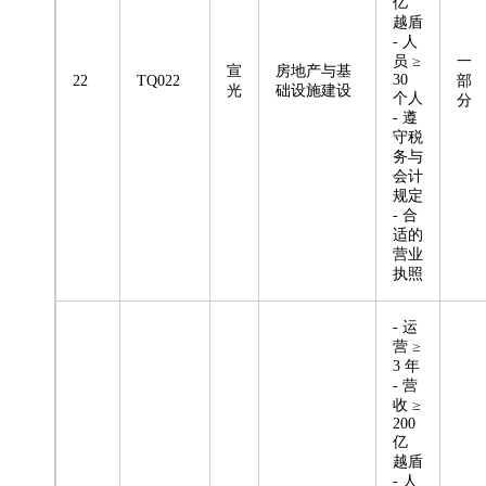
亿
越盾
- 人
员 ≥
一
宣
房地产与基
30
22
TQ022
部
光
础设施建设
个人
分
- 遵
守税
务与
会计
规定
- 合
适的
营业
执照
- 运
营 ≥
3 年
- 营
收 ≥
200
亿
越盾
- 人