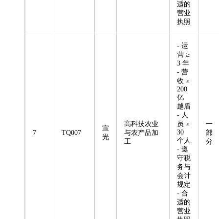
适的
营业
执照
- 运
营 ≥
3 年
- 营
收 ≥
200
亿
越盾
- 人
高科技农业
员 ≥
一
宣
30
7
TQ007
与农产品加
部
光
个人
工
分
- 遵
守税
务与
会计
规定
- 合
适的
营业