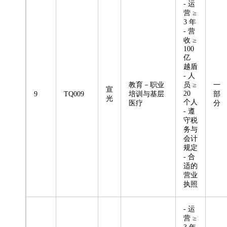
- 运
营 ≥
3 年
- 营
收 ≥
100
亿
越盾
- 人
教育－职业
员 ≥
一
宣
20
9
TQ009
培训与基层
部
光
个人
医疗
分
- 遵
守税
务与
会计
规定
- 合
适的
营业
执照
- 运
营 ≥