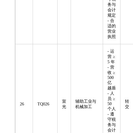
务与
会计
规定
- 合
适的
营业
执照
- 运
营 ≥
5 年
- 营
收 ≥
500
亿
越盾
- 人
员 ≥
宣
辅助工业与
转
50
26
TQ026
光
机械加工
交
个人
- 遵
守税
务与
会计