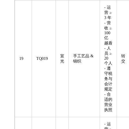
- 运
营 ≥
3 年
- 营
收 ≥
100
亿
越盾
- 人
员 ≥
宣
手工艺品 &
转
20
19
TQ019
光
锦织
交
个人
- 遵
守税
务与
会计
规定
- 合
适的
营业
执照
- 运