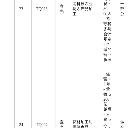
高科技农业
员 ≥
一
宣
30
23
TQ023
与农产品加
部
光
个人
工
分
- 遵
守税
务与
会计
规定
- 合
适的
营业
执照
- 运
营 ≥
3 年
- 营
收 ≥
200
亿
越盾
- 人
员 ≥
宣
药材加工与
转
30
24
TQ024
光
保健食品
交