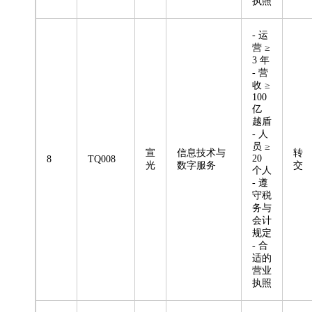
执照
- 运
营 ≥
3 年
- 营
收 ≥
100
亿
越盾
- 人
员 ≥
宣
信息技术与
转
20
8
TQ008
光
数字服务
交
个人
- 遵
守税
务与
会计
规定
- 合
适的
营业
执照