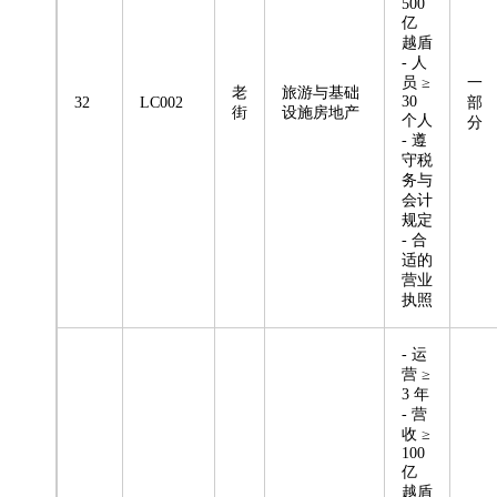
500
亿
越盾
- 人
员 ≥
一
老
旅游与基础
30
32
LC002
部
街
设施房地产
个人
分
- 遵
守税
务与
会计
规定
- 合
适的
营业
执照
- 运
营 ≥
3 年
- 营
收 ≥
100
亿
越盾