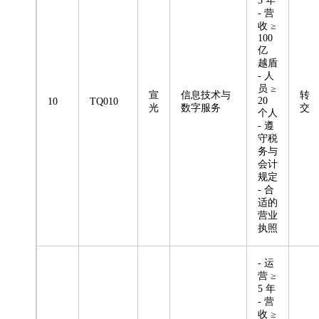
3 年
- 营
收 ≥
100
亿
越盾
- 人
员 ≥
宣
信息技术与
转
20
10
TQ010
光
数字服务
交
个人
- 遵
守税
务与
会计
规定
- 合
适的
营业
执照
- 运
营 ≥
5 年
- 营
收 ≥