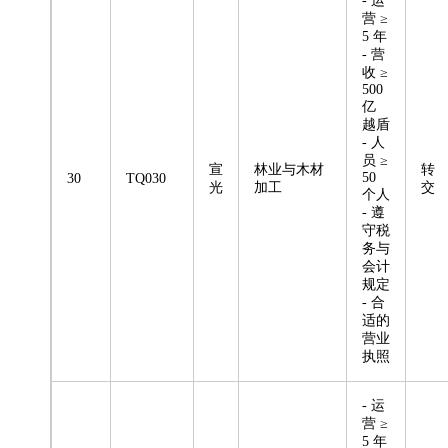
- 运
营 ≥
5 年
- 营
收 ≥
500
亿
越盾
- 人
员 ≥
宣
林业与木材
转
50
30
TQ030
光
加工
交
个人
- 遵
守税
务与
会计
规定
- 合
适的
营业
执照
- 运
营 ≥
5 年