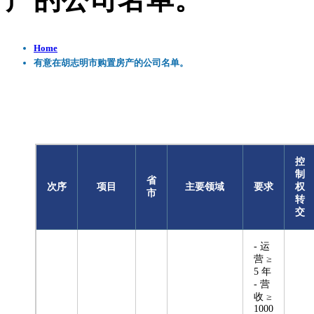
产的公司名单。
Home
有意在胡志明市购置房产的公司名单。
控
制
省
次序
项目
主要领域
要求
权
市
转
交
- 运
营 ≥
5 年
- 营
收 ≥
1000