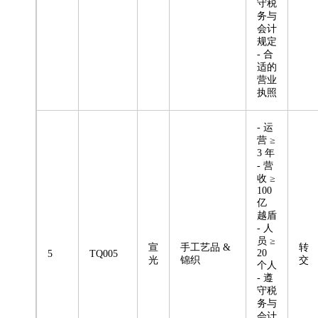
守税
务与
会计
规定
- 合
适的
营业
执照
- 运
营 ≥
3 年
- 营
收 ≥
100
亿
越盾
- 人
员 ≥
宣
手工艺品 &
转
20
5
TQ005
光
锦织
交
个人
- 遵
守税
务与
会计