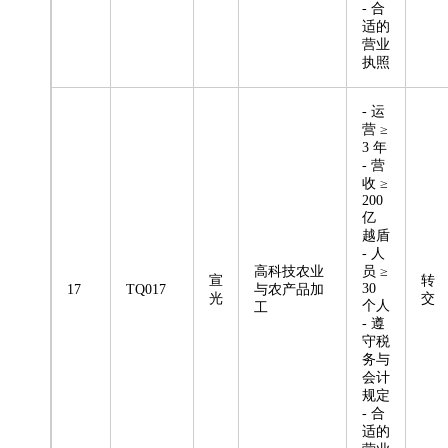
- 合
适的
营业
执照
- 运
营 ≥
3 年
- 营
收 ≥
200
亿
越盾
- 人
高科技农业
员 ≥
宣
转
30
17
TQ017
与农产品加
光
交
个人
工
- 遵
守税
务与
会计
规定
- 合
适的