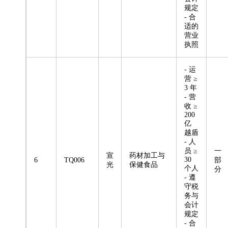
规定
- 合
适的
营业
执照
- 运
营 ≥
3 年
- 营
收 ≥
200
亿
越盾
- 人
员 ≥
一
宣
药材加工与
30
6
TQ006
部
光
保健食品
个人
分
- 遵
守税
务与
会计
规定
- 合