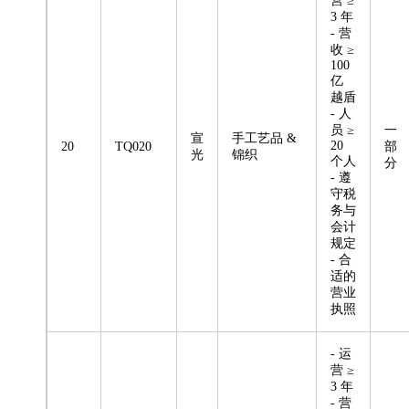
营 ≥
3 年
- 营
收 ≥
100
亿
越盾
- 人
员 ≥
一
宣
手工艺品 &
20
20
TQ020
部
光
锦织
个人
分
- 遵
守税
务与
会计
规定
- 合
适的
营业
执照
- 运
营 ≥
3 年
- 营