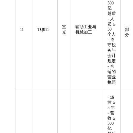
500
亿
越盾
- 人
员 ≥
一
宣
辅助工业与
50
11
TQ011
部
光
机械加工
个人
分
- 遵
守税
务与
会计
规定
- 合
适的
营业
执照
- 运
营 ≥
5 年
- 营
收 ≥
500
亿