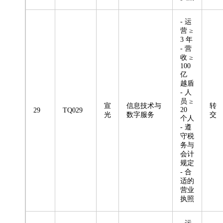
- 运
营 ≥
3 年
- 营
收 ≥
100
亿
越盾
- 人
员 ≥
宣
信息技术与
转
20
29
TQ029
光
数字服务
交
个人
- 遵
守税
务与
会计
规定
- 合
适的
营业
执照