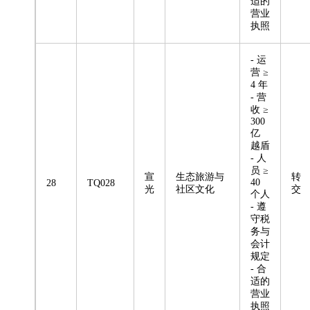
适的
营业
执照
- 运
营 ≥
4 年
- 营
收 ≥
300
亿
越盾
- 人
员 ≥
宣
生态旅游与
转
40
28
TQ028
光
社区文化
交
个人
- 遵
守税
务与
会计
规定
- 合
适的
营业
执照