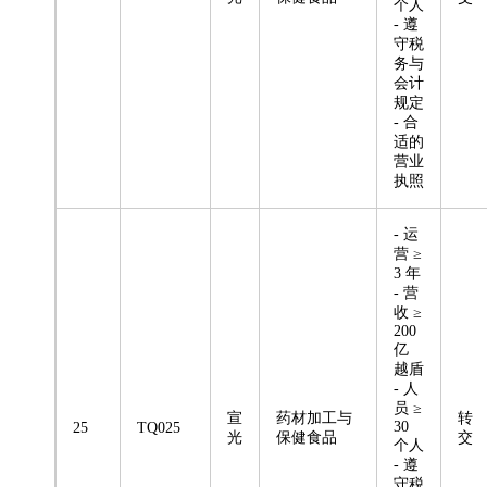
个人
- 遵
守税
务与
会计
规定
- 合
适的
营业
执照
- 运
营 ≥
3 年
- 营
收 ≥
200
亿
越盾
- 人
员 ≥
宣
药材加工与
转
30
25
TQ025
光
保健食品
交
个人
- 遵
守税