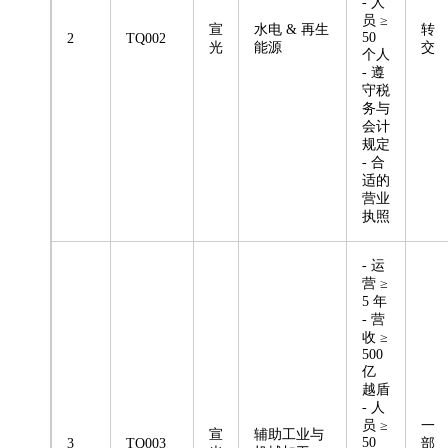
- 人
员 ≥
宣
水电 & 再生
转
50
2
TQ002
光
能源
交
个人
- 遵
守税
务与
会计
规定
- 合
适的
营业
执照
- 运
营 ≥
5 年
- 营
收 ≥
500
亿
越盾
- 人
员 ≥
一
宣
辅助工业与
50
3
TQ003
部