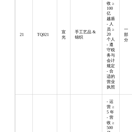
收 ≥
100
亿
越盾
- 人
员 ≥
一
宣
手工艺品 &
20
21
TQ021
部
光
锦织
个人
分
- 遵
守税
务与
会计
规定
- 合
适的
营业
执照
- 运
营 ≥
5 年
- 营
收 ≥
500