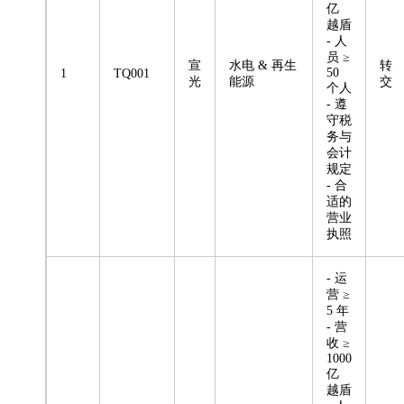
亿
越盾
- 人
员 ≥
宣
水电 & 再生
转
50
1
TQ001
光
能源
交
个人
- 遵
守税
务与
会计
规定
- 合
适的
营业
执照
- 运
营 ≥
5 年
- 营
收 ≥
1000
亿
越盾