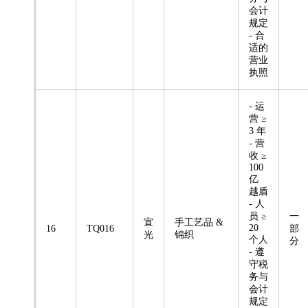
会计
规定
- 合
适的
营业
执照
- 运
营 ≥
3 年
- 营
收 ≥
100
亿
越盾
- 人
员 ≥
一
宣
手工艺品 &
20
16
TQ016
部
光
锦织
个人
分
- 遵
守税
务与
会计
规定