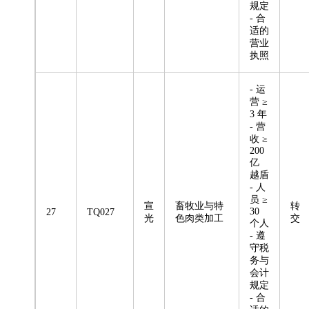
规定
- 合
适的
营业
执照
- 运
营 ≥
3 年
- 营
收 ≥
200
亿
越盾
- 人
员 ≥
宣
畜牧业与特
转
30
27
TQ027
光
色肉类加工
交
个人
- 遵
守税
务与
会计
规定
- 合