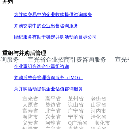
并购
为并购交易中的企业收购提供咨询服务
并购交易中的企业出售咨询服务
经纪服务有助于确定并购活动的目标公司
重组与并购后管理
服务
宣光省企业招商引资咨询服务
宣光省
企业重组咨询企业重组咨询
并购后整合管理咨询服务（IMO）
为并购活动提供企业估值咨询服务
宣光省
高平省
莱州省
老街省
太原省
奠边省
谅山省
山罗省
富寿省
北宁省
广宁省
河内市
海防市
兴安省
宁平省
清化省
义安省
河静省
Q广治省
顺化市