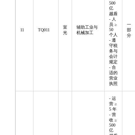
500
亿
越盾
- 人
员 ≥
一
宣
辅助工业与
50
11
TQ011
部
光
机械加工
个人
分
- 遵
守税
务与
会计
规定
- 合
适的
营业
执照
- 运
营 ≥
5 年
- 营
收 ≥
500
亿