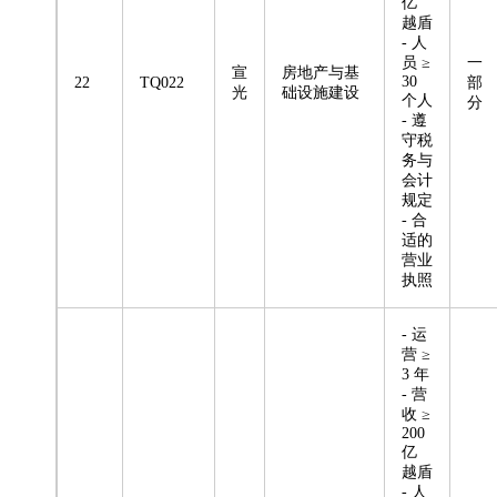
亿
越盾
- 人
员 ≥
一
宣
房地产与基
30
22
TQ022
部
光
础设施建设
个人
分
- 遵
守税
务与
会计
规定
- 合
适的
营业
执照
- 运
营 ≥
3 年
- 营
收 ≥
200
亿
越盾
- 人