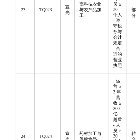
高科技农业
员 ≥
一
宣
30
23
TQ023
与农产品加
部
光
个人
工
分
- 遵
守税
务与
会计
规定
- 合
适的
营业
执照
- 运
营 ≥
3 年
- 营
收 ≥
200
亿
越盾
- 人
员 ≥
宣
药材加工与
转
30
24
TQ024
光
保健食品
交