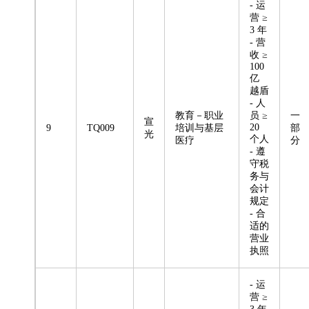
- 运
营 ≥
3 年
- 营
收 ≥
100
亿
越盾
- 人
教育－职业
员 ≥
一
宣
20
9
TQ009
培训与基层
部
光
个人
医疗
分
- 遵
守税
务与
会计
规定
- 合
适的
营业
执照
- 运
营 ≥