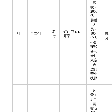
- 营
收 ≥
2000
亿
越盾
- 人
员 ≥
一
老
矿产与宝石
100
31
LC001
部
街
开采
个人
分
- 遵
守税
务与
会计
规定
- 合
适的
营业
执照
- 运
营 ≥
5 年
- 营
收 ≥