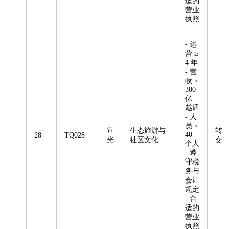
适的
营业
执照
- 运
营 ≥
4 年
- 营
收 ≥
300
亿
越盾
- 人
员 ≥
宣
生态旅游与
转
40
28
TQ028
光
社区文化
交
个人
- 遵
守税
务与
会计
规定
- 合
适的
营业
执照