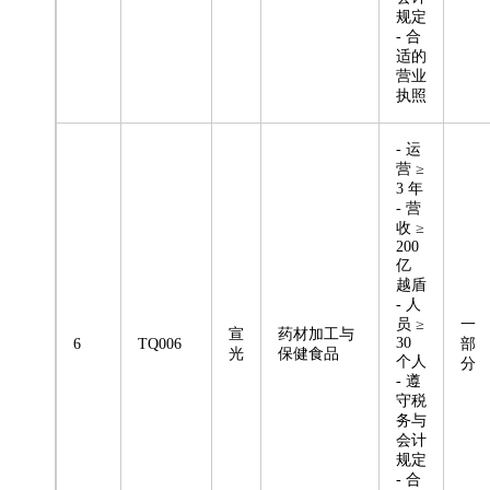
规定
- 合
适的
营业
执照
- 运
营 ≥
3 年
- 营
收 ≥
200
亿
越盾
- 人
员 ≥
一
宣
药材加工与
30
6
TQ006
部
光
保健食品
个人
分
- 遵
守税
务与
会计
规定
- 合