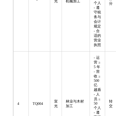
光
机械加工
个人
分
- 遵
守税
务与
会计
规定
- 合
适的
营业
执照
- 运
营 ≥
5 年
- 营
收 ≥
500
亿
越盾
- 人
员 ≥
宣
林业与木材
转
50
4
TQ004
光
加工
交
个人
- 遵