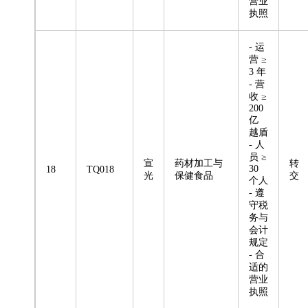
营业
执照
- 运
营 ≥
3 年
- 营
收 ≥
200
亿
越盾
- 人
员 ≥
宣
药材加工与
转
30
18
TQ018
光
保健食品
交
个人
- 遵
守税
务与
会计
规定
- 合
适的
营业
执照