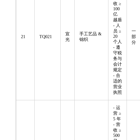
收 ≥
100
亿
越盾
- 人
员 ≥
一
宣
手工艺品 &
20
21
TQ021
部
光
锦织
个人
分
- 遵
守税
务与
会计
规定
- 合
适的
营业
执照
- 运
营 ≥
5 年
- 营
收 ≥
500