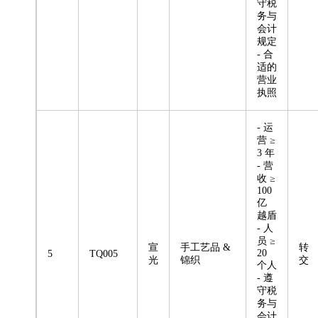
守税
务与
会计
规定
- 合
适的
营业
执照
- 运
营 ≥
3 年
- 营
收 ≥
100
亿
越盾
- 人
员 ≥
宣
手工艺品 &
转
20
5
TQ005
光
锦织
交
个人
- 遵
守税
务与
会计