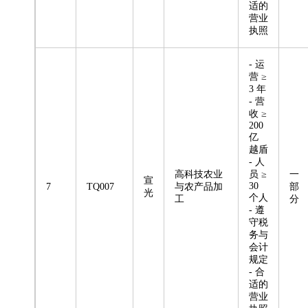
适的
营业
执照
- 运
营 ≥
3 年
- 营
收 ≥
200
亿
越盾
- 人
高科技农业
员 ≥
一
宣
30
7
TQ007
与农产品加
部
光
个人
工
分
- 遵
守税
务与
会计
规定
- 合
适的
营业