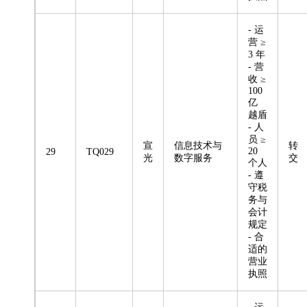
- 运
营 ≥
3 年
- 营
收 ≥
100
亿
越盾
- 人
员 ≥
宣
信息技术与
转
20
29
TQ029
光
数字服务
交
个人
- 遵
守税
务与
会计
规定
- 合
适的
营业
执照