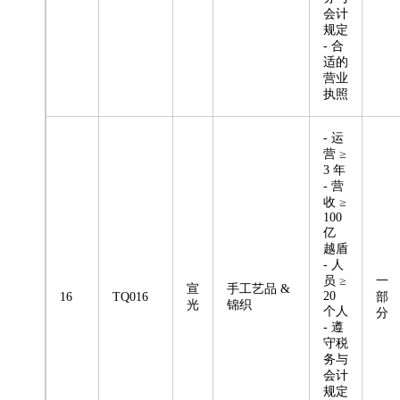
会计
规定
- 合
适的
营业
执照
- 运
营 ≥
3 年
- 营
收 ≥
100
亿
越盾
- 人
员 ≥
一
宣
手工艺品 &
20
16
TQ016
部
光
锦织
个人
分
- 遵
守税
务与
会计
规定