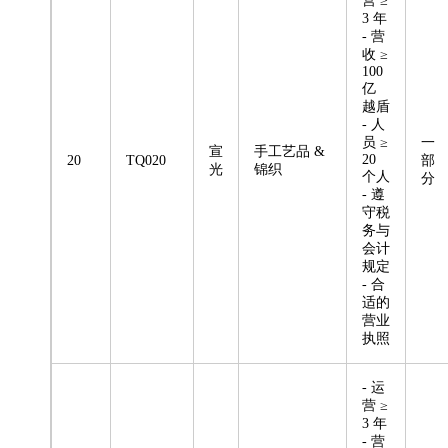
营 ≥
3 年
- 营
收 ≥
100
亿
越盾
- 人
员 ≥
一
宣
手工艺品 &
20
20
TQ020
部
光
锦织
个人
分
- 遵
守税
务与
会计
规定
- 合
适的
营业
执照
- 运
营 ≥
3 年
- 营