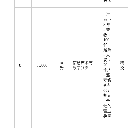
执照
- 运
营 ≥
3 年
- 营
收 ≥
100
亿
越盾
- 人
员 ≥
宣
信息技术与
转
20
8
TQ008
光
数字服务
交
个人
- 遵
守税
务与
会计
规定
- 合
适的
营业
执照