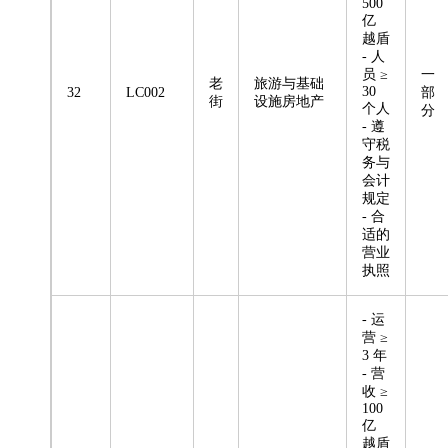
500
亿
越盾
- 人
员 ≥
一
老
旅游与基础
30
32
LC002
部
街
设施房地产
个人
分
- 遵
守税
务与
会计
规定
- 合
适的
营业
执照
- 运
营 ≥
3 年
- 营
收 ≥
100
亿
越盾