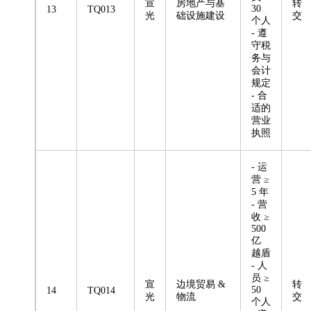
宣
房地产与基
转
30
13
TQ013
光
础设施建设
交
个人
- 遵
守税
务与
会计
规定
- 合
适的
营业
执照
- 运
营 ≥
5 年
- 营
收 ≥
500
亿
越盾
- 人
员 ≥
宣
边境贸易 &
转
50
14
TQ014
光
物流
交
个人