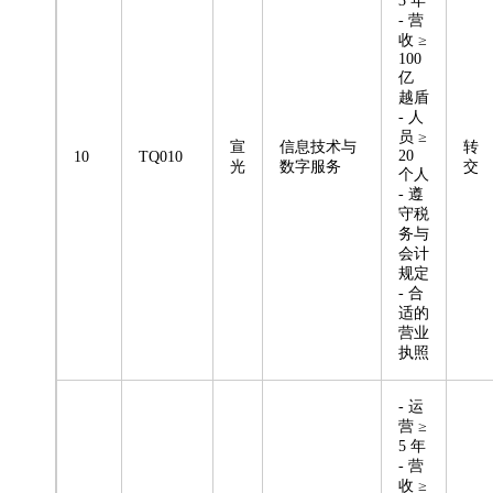
3 年
- 营
收 ≥
100
亿
越盾
- 人
员 ≥
宣
信息技术与
转
20
10
TQ010
光
数字服务
交
个人
- 遵
守税
务与
会计
规定
- 合
适的
营业
执照
- 运
营 ≥
5 年
- 营
收 ≥