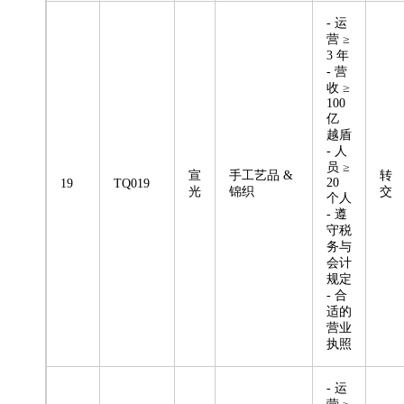
- 运
营 ≥
3 年
- 营
收 ≥
100
亿
越盾
- 人
员 ≥
宣
手工艺品 &
转
20
19
TQ019
光
锦织
交
个人
- 遵
守税
务与
会计
规定
- 合
适的
营业
执照
- 运