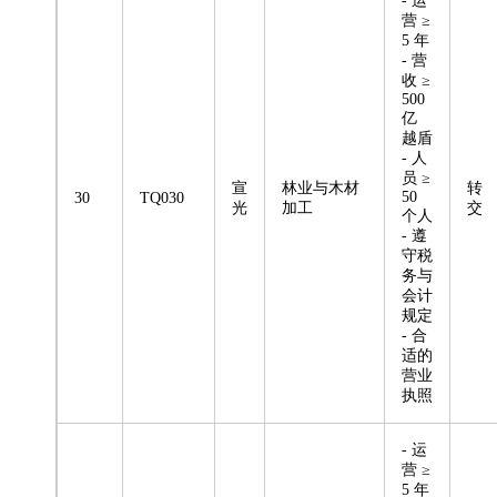
- 运
营 ≥
5 年
- 营
收 ≥
500
亿
越盾
- 人
员 ≥
宣
林业与木材
转
50
30
TQ030
光
加工
交
个人
- 遵
守税
务与
会计
规定
- 合
适的
营业
执照
- 运
营 ≥
5 年