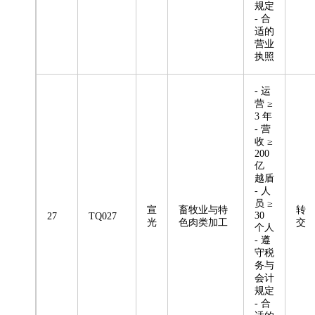
规定
- 合
适的
营业
执照
- 运
营 ≥
3 年
- 营
收 ≥
200
亿
越盾
- 人
员 ≥
宣
畜牧业与特
转
30
27
TQ027
光
色肉类加工
交
个人
- 遵
守税
务与
会计
规定
- 合