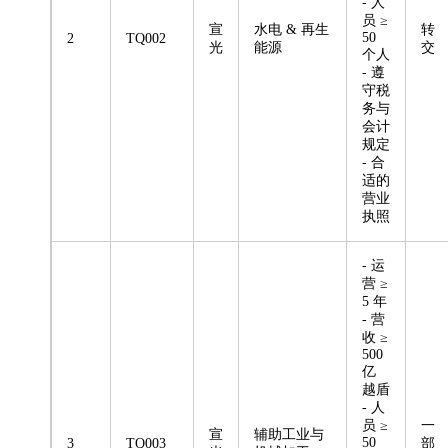
- 人
员 ≥
宣
水电 & 再生
转
50
2
TQ002
光
能源
交
个人
- 遵
守税
务与
会计
规定
- 合
适的
营业
执照
- 运
营 ≥
5 年
- 营
收 ≥
500
亿
越盾
- 人
员 ≥
一
宣
辅助工业与
50
3
TQ003
部