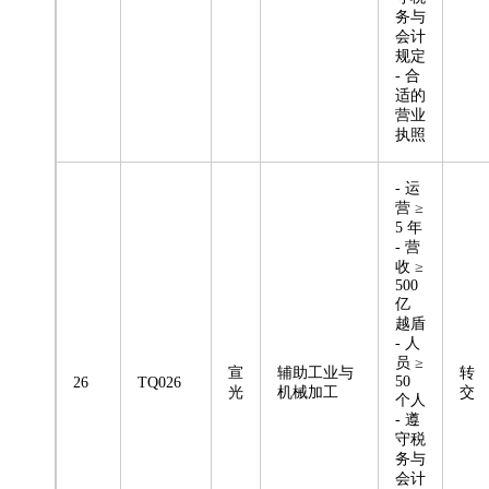
务与
会计
规定
- 合
适的
营业
执照
- 运
营 ≥
5 年
- 营
收 ≥
500
亿
越盾
- 人
员 ≥
宣
辅助工业与
转
50
26
TQ026
光
机械加工
交
个人
- 遵
守税
务与
会计