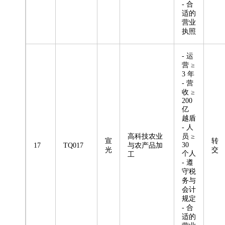
- 合
适的
营业
执照
- 运
营 ≥
3 年
- 营
收 ≥
200
亿
越盾
- 人
高科技农业
员 ≥
宣
转
30
17
TQ017
与农产品加
光
交
个人
工
- 遵
守税
务与
会计
规定
- 合
适的