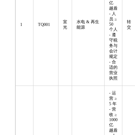
亿
越盾
- 人
员 ≥
宣
水电 & 再生
转
50
1
TQ001
光
能源
交
个人
- 遵
守税
务与
会计
规定
- 合
适的
营业
执照
- 运
营 ≥
5 年
- 营
收 ≥
1000
亿
越盾