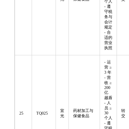
个人
- 遵
守税
务与
会计
规定
- 合
适的
营业
执照
- 运
营 ≥
3 年
- 营
收 ≥
200
亿
越盾
- 人
员 ≥
宣
药材加工与
转
30
25
TQ025
光
保健食品
交
个人
- 遵
守税