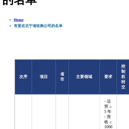
的名单
Home
有意在北宁省收购公司的名单
控
制
省
次序
项目
主要领域
要求
权
市
转
交
- 运
营 ≥
5 年
- 营
收 ≥
1000