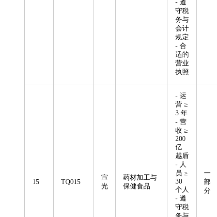
- 遵
守税
务与
会计
规定
- 合
适的
营业
执照
- 运
营 ≥
3 年
- 营
收 ≥
200
亿
越盾
- 人
员 ≥
一
宣
药材加工与
30
15
TQ015
部
光
保健食品
个人
分
- 遵
守税
务与