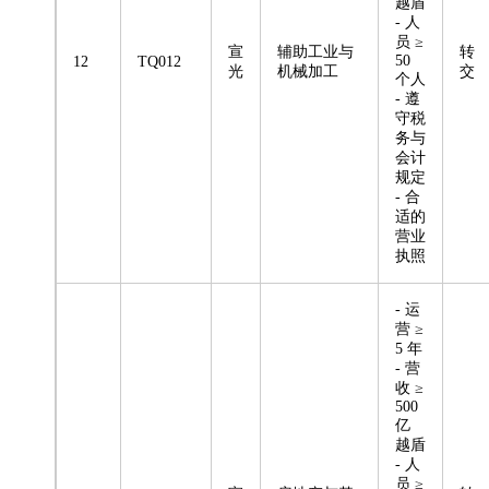
越盾
- 人
员 ≥
宣
辅助工业与
转
50
12
TQ012
光
机械加工
交
个人
- 遵
守税
务与
会计
规定
- 合
适的
营业
执照
- 运
营 ≥
5 年
- 营
收 ≥
500
亿
越盾
- 人
员 ≥