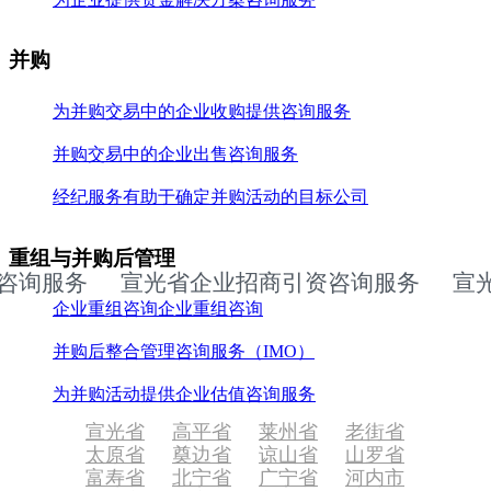
并购
为并购交易中的企业收购提供咨询服务
并购交易中的企业出售咨询服务
经纪服务有助于确定并购活动的目标公司
重组与并购后管理
询服务
宣光省企业招商引资咨询服务
宣光省
企业重组咨询企业重组咨询
并购后整合管理咨询服务（IMO）
为并购活动提供企业估值咨询服务
宣光省
高平省
莱州省
老街省
太原省
奠边省
谅山省
山罗省
富寿省
北宁省
广宁省
河内市