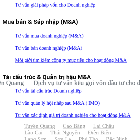
Tư vấn giải pháp vốn cho Doanh nghiệp
Mua bán & Sáp nhập (M&A)
Tư vấn mua doanh nghiệp (M&A)
Tư vấn bán doanh nghiệp (M&A)
Môi giới tìm kiếm công ty mục tiêu cho hoạt động M&A
Tái cấu trúc & Quản trị hậu M&A
ang
Dịch vụ tư vấn kêu gọi vốn đầu tư cho doanh 
Tư vấn tái cấu trúc Doanh nghiệp
Tư vấn quản lý hội nhập sau M&A ( IMO)
Tư vấn xác định giá trị doanh nghiệp cho hoạt động M&A
Tuyên Quang
Cao Bằng
Lai Châu
Lào Cai
Thái Nguyên
Điện Biên
Lạng Sơn
Sơn La
Phú Thọ
Bắc Ninh