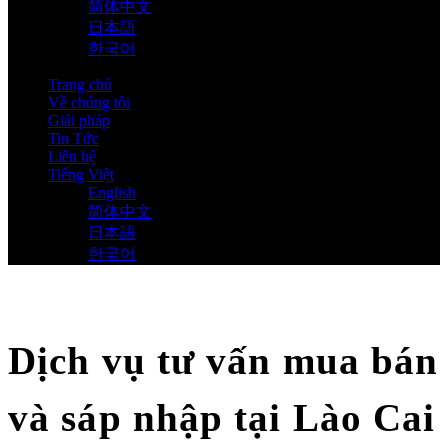
简体中文
日本語
한국어
Trang chủ
Về chúng tôi
Giải pháp
Tin Tức
Liên hệ
Tiếng Việt
English
简体中文
日本語
한국어
Dịch vụ tư vấn mua bán
và sáp nhập tại Lào Cai