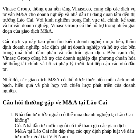
Vinasc Group, thông qua nền tảng Vinasc.co, cung cấp các dịch vụ
tư vấn M&A cho doanh nghiệp và nhà đầu tư đang quan tâm đến thị
trường Lào Cai. Với kinh nghiệm trong lĩnh vực tài chính, kế toán
và tư vấn doanh nghiệp, Vinasc Group có thể hỗ trợ trong nhiều giai
đoạn của giao dịch M&A.
Các dịch vụ này bao gồm tìm kiếm doanh nghiệp mục tiêu, thẩm
định doanh nghiệp, xác định giá trị doanh nghiệp và hỗ trợ các bên
trong quá trình đàm phán và cấu trúc giao dịch. Bên cạnh đó,
Vinasc Group cũng hỗ trợ các doanh nghiệp địa phương chuẩn hóa
hệ thống tài chính và hồ sơ pháp lý trước khi tiếp cận các nhà đầu
tư.
Nhờ đó, các giao dịch M&A có thể được thực hiện một cách minh
bạch, hiệu quả và phù hợp với chiến lược phát triển của doanh
nghiệp.
Câu hỏi thường gặp về M&A tại Lào Cai
Nhà đầu tư nước ngoài có thể mua doanh nghiệp tại Lào Cai
không?
Có. Nhà đầu tư nước ngoài có thể tham gia các giao dịch
M&A tại Lào Cai nếu đáp ứng các quy định pháp luật về đầu
tư nước ngoài tại Việt Nam.