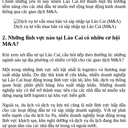
Chính những yếu tố này khiến Lào Cai trở thành một thị trường
tiềm năng cho các nhà đầu tư muốn mở rộng hoạt động kinh doanh
thông qua các giao dịch M&A.
Dịch vụ tư vấn mua bán và sáp nhập tại Lào Cai (M&A)
2. Những lĩnh vực nào tại Lào Cai có nhiều cơ hội
M&A?
Khi xem xét đầu tư tại Lào Cai, câu hỏi tiếp theo thường là: những
ngành nào tại địa phương có nhiều cơ hội cho các giao dịch M&A?
Một trong những lĩnh vực nổi bật nhất là logistics và thương mại
xuất nhập khẩu. Do đặc thù kinh tế cửa khẩu, nhiều doanh nghiệp
tại Lào Cai hoạt động trong lĩnh vực vận tải, kho bãi, dịch vụ thông
quan hoặc phân phối hàng hóa xuất nhập khẩu. Những doanh
nghiệp này có thể trở thành mục tiêu của các nhà đầu tư muốn xây
dựng mạng lưới logistics tại khu vực biên giới.
Ngoài ra, du lịch và dịch vụ lưu trú cũng là một lĩnh vực hấp dẫn
cho các hoạt động đầu tư và sáp nhập doanh nghiệp. Với sự phát
triển mạnh của du lịch Sa Pa, nhiều doanh nghiệp hoạt động trong
lĩnh vực khách sạn, khu nghỉ dưỡng và dịch vụ du lịch đang thu hút
sự quan tâm của các nhà đầu tư trong và ngoài nước.