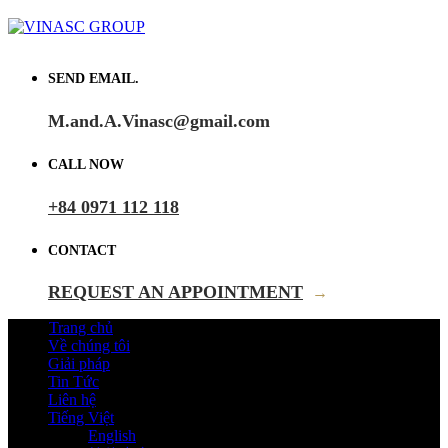
SEND EMAIL.
M.and.A.Vinasc@gmail.com
CALL NOW
+84 0971 112 118
CONTACT
REQUEST AN APPOINTMENT
→
Trang chủ
Về chúng tôi
Giải pháp
Tin Tức
Liên hệ
Tiếng Việt
English