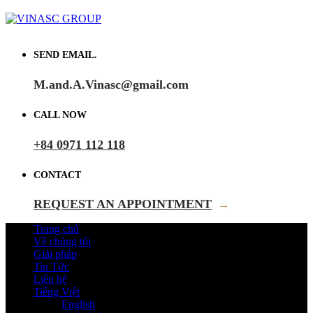
SEND EMAIL.
M.and.A.Vinasc@gmail.com
CALL NOW
+84 0971 112 118
CONTACT
REQUEST AN APPOINTMENT
→
Trang chủ
Về chúng tôi
Giải pháp
Tin Tức
Liên hệ
Tiếng Việt
English