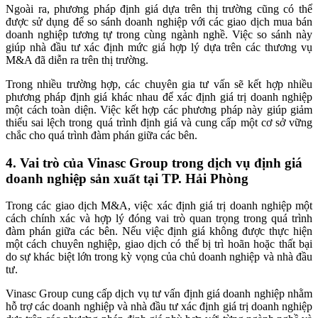
Ngoài ra, phương pháp định giá dựa trên thị trường cũng có thể
được sử dụng để so sánh doanh nghiệp với các giao dịch mua bán
doanh nghiệp tương tự trong cùng ngành nghề. Việc so sánh này
giúp nhà đầu tư xác định mức giá hợp lý dựa trên các thương vụ
M&A đã diễn ra trên thị trường.
Trong nhiều trường hợp, các chuyên gia tư vấn sẽ kết hợp nhiều
phương pháp định giá khác nhau để xác định giá trị doanh nghiệp
một cách toàn diện. Việc kết hợp các phương pháp này giúp giảm
thiểu sai lệch trong quá trình định giá và cung cấp một cơ sở vững
chắc cho quá trình đàm phán giữa các bên.
4. Vai trò của Vinasc Group trong dịch vụ định giá
doanh nghiệp sản xuất tại TP. Hải Phòng
Trong các giao dịch M&A, việc xác định giá trị doanh nghiệp một
cách chính xác và hợp lý đóng vai trò quan trọng trong quá trình
đàm phán giữa các bên. Nếu việc định giá không được thực hiện
một cách chuyên nghiệp, giao dịch có thể bị trì hoãn hoặc thất bại
do sự khác biệt lớn trong kỳ vọng của chủ doanh nghiệp và nhà đầu
tư.
Vinasc Group cung cấp dịch vụ tư vấn định giá doanh nghiệp nhằm
hỗ trợ các doanh nghiệp và nhà đầu tư xác định giá trị doanh nghiệp