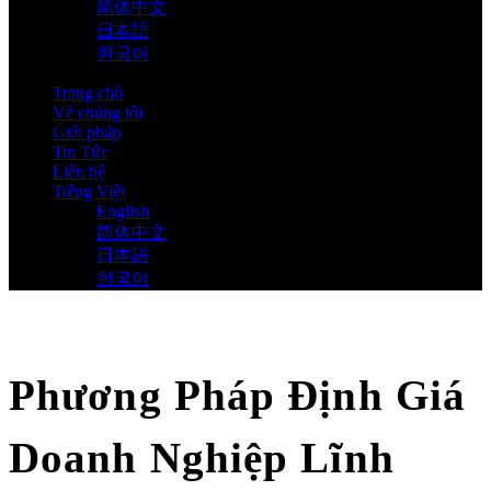
简体中文
日本語
한국어
Trang chủ
Về chúng tôi
Giải pháp
Tin Tức
Liên hệ
Tiếng Việt
English
简体中文
日本語
한국어
Phương Pháp Định Giá
Doanh Nghiệp Lĩnh