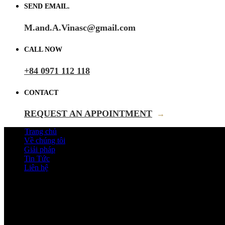
SEND EMAIL.
M.and.A.Vinasc@gmail.com
CALL NOW
+84 0971 112 118
CONTACT
REQUEST AN APPOINTMENT
→
Trang chủ
Về chúng tôi
Giải pháp
Tin Tức
Liên hệ