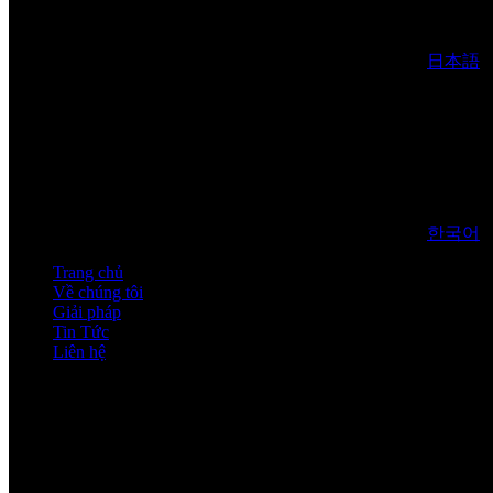
日本語
한국어
Trang chủ
Về chúng tôi
Giải pháp
Tin Tức
Liên hệ