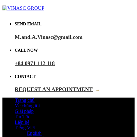
SEND EMAIL.
M.and.A.Vinasc@gmail.com
CALL NOW
+84 0971 112 118
CONTACT
REQUEST AN APPOINTMENT
→
Trang chủ
Về chúng tôi
Giải pháp
Tin Tức
Liên hệ
Tiếng Việt
English