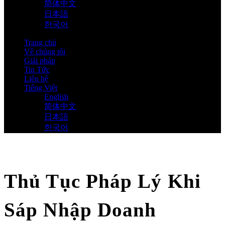
简体中文
日本語
한국어
Trang chủ
Về chúng tôi
Giải pháp
Tin Tức
Liên hệ
Tiếng Việt
English
简体中文
日本語
한국어
Thủ Tục Pháp Lý Khi
Sáp Nhập Doanh