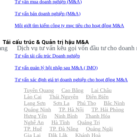
Tư vấn mua doanh nghiệp (M&A)
Tư vấn bán doanh nghiệp (M&A)
Môi giới tìm kiếm công ty mục tiêu cho hoạt động M&A
Tái cấu trúc & Quản trị hậu M&A
Dịch vụ tư vấn kêu gọi vốn đầu tư cho doanh nghi
Tư vấn tái cấu trúc Doanh nghiệp
Tư vấn quản lý hội nhập sau M&A ( IMO)
Tư vấn xác định giá trị doanh nghiệp cho hoạt động M&A
Tuyên Quang
Cao Bằng
Lai Châu
Lào Cai
Thái Nguyên
Điện Biên
Lạng Sơn
Sơn La
Phú Thọ
Bắc Ninh
Quảng Ninh
TP. Hà Nội
TP. Hải Phòng
Hưng Yên
Ninh Bình
Thanh Hóa
Nghệ An
Hà Tĩnh
Quảng Trị
TP. Huế
TP. Đà Nẵng
Quảng Ngãi
Gia Lai
Đắk Lắk
Khánh Hoà