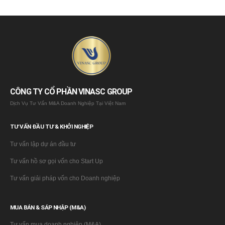
CÔNG TY CỔ PHẦN VINASC GROUP
Dịch Vụ Tư Vấn M&A Doanh Nghiệp Tại Việt Nam
TƯ VẤN ĐẦU TƯ & KHỞI NGHIỆP
Tư vấn lập dự án đầu tư
Tư vấn hồ sơ gọi vốn cho Start Up
Tư vấn giải pháp vốn cho Doanh nghiệp
MUA BÁN & SÁP NHẬP (M&A)
Tư vấn mua doanh nghiệp (M&A)