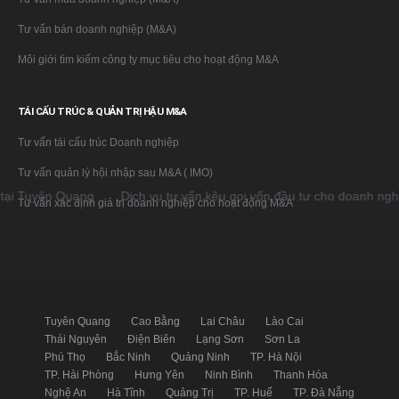
Tư vấn bán doanh nghiệp (M&A)
Môi giới tìm kiếm công ty mục tiêu cho hoạt động M&A
TÁI CẤU TRÚC & QUẢN TRỊ HẬU M&A
Tư vấn tái cấu trúc Doanh nghiệp
Tư vấn quản lý hội nhập sau M&A ( IMO)
uyên Quang
Dịch vụ tư vấn kêu gọi vốn đầu tư cho doanh nghiệp t
Tư vấn xác định giá trị doanh nghiệp cho hoạt động M&A
Tuyên Quang
Cao Bằng
Lai Châu
Lào Cai
Thái Nguyên
Điện Biên
Lạng Sơn
Sơn La
Phú Thọ
Bắc Ninh
Quảng Ninh
TP. Hà Nội
TP. Hải Phòng
Hưng Yên
Ninh Bình
Thanh Hóa
Nghệ An
Hà Tĩnh
Quảng Trị
TP. Huế
TP. Đà Nẵng