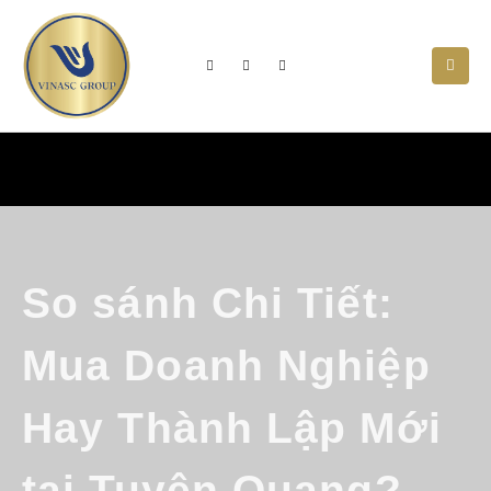
So sánh Chi Tiết:
Mua Doanh Nghiệp
Hay Thành Lập Mới
tại Tuyên Quang?