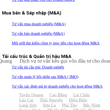
Mua bán & Sáp nhập (M&A)
Tư vấn mua doanh nghiệp (M&A)
Tư vấn bán doanh nghiệp (M&A)
Môi giới tìm kiếm công ty mục tiêu cho hoạt động M&A
Tái cấu trúc & Quản trị hậu M&A
Dịch vụ tư vấn kêu gọi vốn đầu tư cho doanh ng
Tư vấn tái cấu trúc Doanh nghiệp
Tư vấn quản lý hội nhập sau M&A ( IMO)
Tư vấn xác định giá trị doanh nghiệp cho hoạt động M&A
Tuyên Quang
Cao Bằng
Lai Châu
Lào Cai
Thái Nguyên
Điện Biên
Lạng Sơn
Sơn La
Phú Thọ
Bắc Ninh