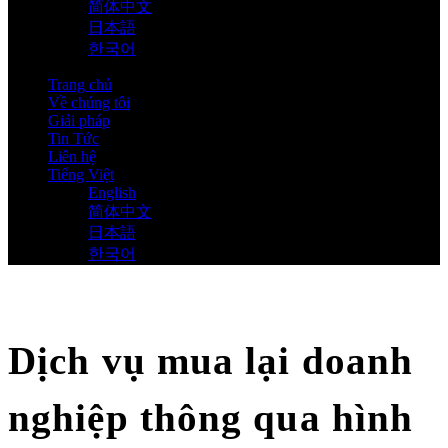
简体中文
日本語
한국어
Trang chủ
Về chúng tôi
Giải pháp
Tin Tức
Liên hệ
Tiếng Việt
English
简体中文
日本語
한국어
Dịch vụ mua lại doanh
nghiệp thông qua hình