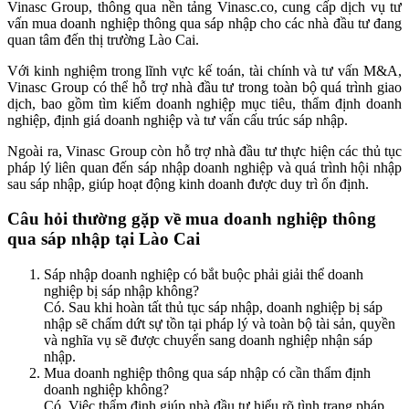
Vinasc Group, thông qua nền tảng Vinasc.co, cung cấp dịch vụ tư
vấn mua doanh nghiệp thông qua sáp nhập cho các nhà đầu tư đang
quan tâm đến thị trường Lào Cai.
Với kinh nghiệm trong lĩnh vực kế toán, tài chính và tư vấn M&A,
Vinasc Group có thể hỗ trợ nhà đầu tư trong toàn bộ quá trình giao
dịch, bao gồm tìm kiếm doanh nghiệp mục tiêu, thẩm định doanh
nghiệp, định giá doanh nghiệp và tư vấn cấu trúc sáp nhập.
Ngoài ra, Vinasc Group còn hỗ trợ nhà đầu tư thực hiện các thủ tục
pháp lý liên quan đến sáp nhập doanh nghiệp và quá trình hội nhập
sau sáp nhập, giúp hoạt động kinh doanh được duy trì ổn định.
Câu hỏi thường gặp về mua doanh nghiệp thông
qua sáp nhập tại Lào Cai
Sáp nhập doanh nghiệp có bắt buộc phải giải thể doanh
nghiệp bị sáp nhập không?
Có. Sau khi hoàn tất thủ tục sáp nhập, doanh nghiệp bị sáp
nhập sẽ chấm dứt sự tồn tại pháp lý và toàn bộ tài sản, quyền
và nghĩa vụ sẽ được chuyển sang doanh nghiệp nhận sáp
nhập.
Mua doanh nghiệp thông qua sáp nhập có cần thẩm định
doanh nghiệp không?
Có. Việc thẩm định giúp nhà đầu tư hiểu rõ tình trạng pháp