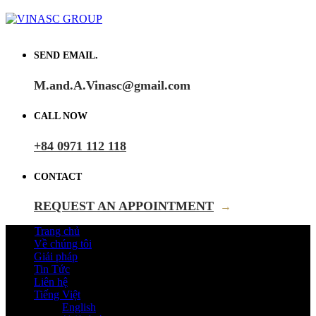
SEND EMAIL.
M.and.A.Vinasc@gmail.com
CALL NOW
+84 0971 112 118
CONTACT
REQUEST AN APPOINTMENT
→
Trang chủ
Về chúng tôi
Giải pháp
Tin Tức
Liên hệ
Tiếng Việt
English