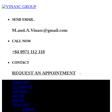
SEND EMAIL.
M.and.A.Vinasc@gmail.com
CALL NOW
+84 0971 112 118
CONTACT
REQUEST AN APPOINTMENT
→
Trang chủ
Về chúng tôi
Giải pháp
Tin Tức
Liên hệ
Tiếng Việt
English