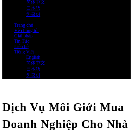
简体中文
日本語
한국어
Trang chủ
Về chúng tôi
Giải pháp
Tin Tức
Liên hệ
Tiếng Việt
English
简体中文
日本語
한국어
Dịch Vụ Môi Giới Mua
Doanh Nghiệp Cho Nhà