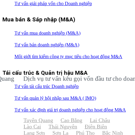
Tư vấn giải pháp vốn cho Doanh nghiệp
Mua bán & Sáp nhập (M&A)
Tư vấn mua doanh nghiệp (M&A)
Tư vấn bán doanh nghiệp (M&A)
Môi giới tìm kiếm công ty mục tiêu cho hoạt động M&A
Tái cấu trúc & Quản trị hậu M&A
Dịch vụ tư vấn kêu gọi vốn đầu tư cho doanh ngh
Tư vấn tái cấu trúc Doanh nghiệp
Tư vấn quản lý hội nhập sau M&A ( IMO)
Tư vấn xác định giá trị doanh nghiệp cho hoạt động M&A
Tuyên Quang
Cao Bằng
Lai Châu
Lào Cai
Thái Nguyên
Điện Biên
Lạng Sơn
Sơn La
Phú Thọ
Bắc Ninh