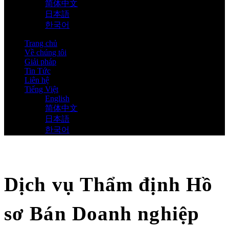
简体中文
日本語
한국어
Trang chủ
Về chúng tôi
Giải pháp
Tin Tức
Liên hệ
Tiếng Việt
English
简体中文
日本語
한국어
Dịch vụ Thẩm định Hồ
sơ Bán Doanh nghiệp