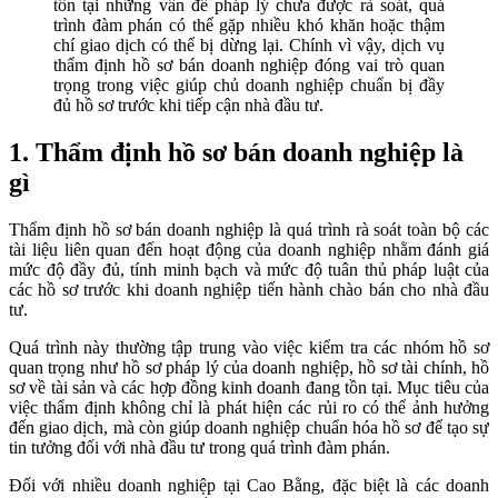
tồn tại những vấn đề pháp lý chưa được rà soát, quá
trình đàm phán có thể gặp nhiều khó khăn hoặc thậm
chí giao dịch có thể bị dừng lại. Chính vì vậy, dịch vụ
thẩm định hồ sơ bán doanh nghiệp đóng vai trò quan
trọng trong việc giúp chủ doanh nghiệp chuẩn bị đầy
đủ hồ sơ trước khi tiếp cận nhà đầu tư.
1. Thẩm định hồ sơ bán doanh nghiệp là
gì
Thẩm định hồ sơ bán doanh nghiệp là quá trình rà soát toàn bộ các
tài liệu liên quan đến hoạt động của doanh nghiệp nhằm đánh giá
mức độ đầy đủ, tính minh bạch và mức độ tuân thủ pháp luật của
các hồ sơ trước khi doanh nghiệp tiến hành chào bán cho nhà đầu
tư.
Quá trình này thường tập trung vào việc kiểm tra các nhóm hồ sơ
quan trọng như hồ sơ pháp lý của doanh nghiệp, hồ sơ tài chính, hồ
sơ về tài sản và các hợp đồng kinh doanh đang tồn tại. Mục tiêu của
việc thẩm định không chỉ là phát hiện các rủi ro có thể ảnh hưởng
đến giao dịch, mà còn giúp doanh nghiệp chuẩn hóa hồ sơ để tạo sự
tin tưởng đối với nhà đầu tư trong quá trình đàm phán.
Đối với nhiều doanh nghiệp tại Cao Bằng, đặc biệt là các doanh