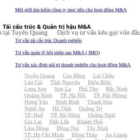
Môi giới tìm kiếm công ty mục tiêu cho hoạt động M&A
Tái cấu trúc & Quản trị hậu M&A
Tuyên Quang
Dịch vụ tư vấn kêu gọi vốn đầu tư c
Tư vấn tái cấu trúc Doanh nghiệp
Tư vấn quản lý hội nhập sau M&A ( IMO)
Tư vấn xác định giá trị doanh nghiệp cho hoạt động M&A
Tuyên Quang
Cao Bằng
Lai Châu
Lào Cai
Thái Nguyên
Điện Biên
Lạng Sơn
Sơn La
Phú Thọ
Bắc Ninh
Quảng Ninh
TP. Hà Nội
TP. Hải Phòng
Hưng Yên
Ninh Bình
Thanh Hóa
Nghệ An
Hà Tĩnh
Quảng Trị
TP. Huế
TP. Đà Nẵng
Quảng Ngãi
Gia Lai
Đắk Lắk
Khánh Hoà
Lâm Đồng
Đồng Nai
Tây Ninh
TP. Hồ Chí Minh
Đồng Tháp
An Giang