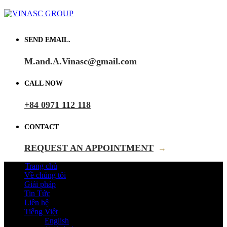
SEND EMAIL.
M.and.A.Vinasc@gmail.com
CALL NOW
+84 0971 112 118
CONTACT
REQUEST AN APPOINTMENT
→
Trang chủ
Về chúng tôi
Giải pháp
Tin Tức
Liên hệ
Tiếng Việt
English