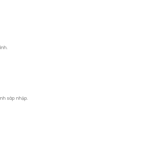
ình.
ịnh sáp nhập.