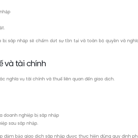
 nhập
ật.
ệp bị sáp nhập sẽ chấm dứt sự tồn tại và toàn bộ quyền và ng
ế và tài chính
c nghĩa vụ tài chính và thuế liên quan đến giao dịch.
ủa doanh nghiệp bị sáp nhập
hiệp sau sáp nhập.
iúp đảm bảo giao dịch sáp nhập được thực hiện đúng quy định phá