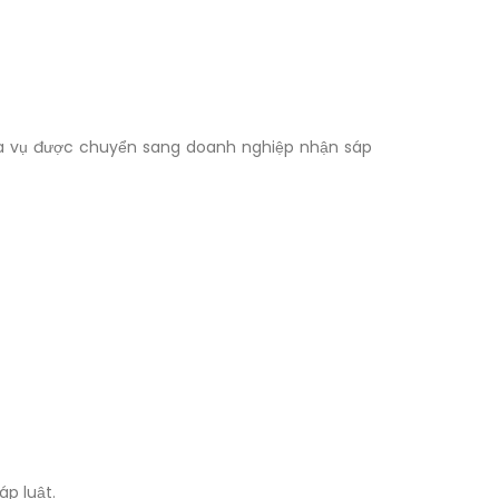
hĩa vụ được chuyển sang doanh nghiệp nhận sáp
p luật.