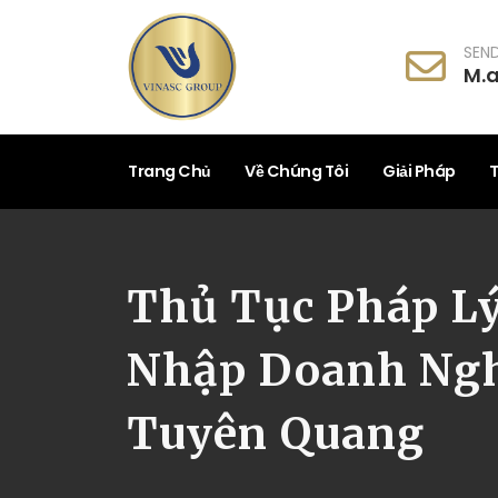
SEND
M.
Trang Chủ
Về Chúng Tôi
Giải Pháp
T
Thủ Tục Pháp Lý
Nhập Doanh Ngh
Tuyên Quang