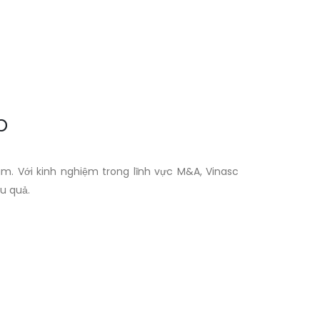
p
am. Với kinh nghiệm trong lĩnh vực M&A, Vinasc
u quả.