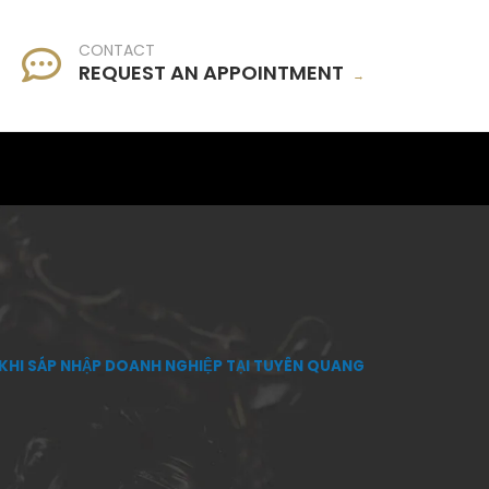
CONTACT
REQUEST AN APPOINTMENT
→
 KHI SÁP NHẬP DOANH NGHIỆP TẠI TUYÊN QUANG