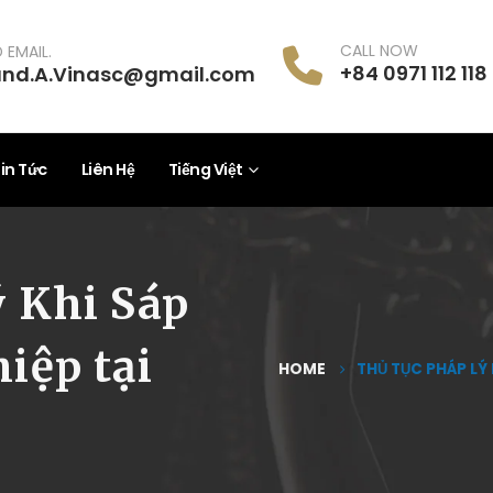
CALL NOW
 EMAIL.
+84 0971 112 118
and.A.Vinasc@gmail.com
in Tức
Liên Hệ
Tiếng Việt
 Khi Sáp
iệp tại
HOME
THỦ TỤC PHÁP LÝ