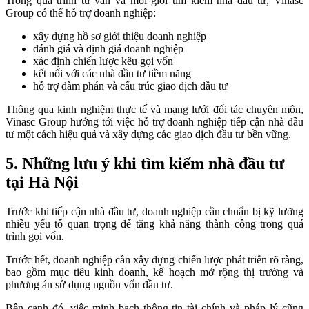
Trong quá trình tư vấn và môi giới tìm kiếm nhà đầu tư, Vinasc
Group có thể hỗ trợ doanh nghiệp:
xây dựng hồ sơ giới thiệu doanh nghiệp
đánh giá và định giá doanh nghiệp
xác định chiến lược kêu gọi vốn
kết nối với các nhà đầu tư tiềm năng
hỗ trợ đàm phán và cấu trúc giao dịch đầu tư
Thông qua kinh nghiệm thực tế và mạng lưới đối tác chuyên môn,
Vinasc Group hướng tới việc hỗ trợ doanh nghiệp tiếp cận nhà đầu
tư một cách hiệu quả và xây dựng các giao dịch đầu tư bền vững.
5. Những lưu ý khi tìm kiếm nhà đầu tư
tại Hà Nội
Trước khi tiếp cận nhà đầu tư, doanh nghiệp cần chuẩn bị kỹ lưỡng
nhiều yếu tố quan trọng để tăng khả năng thành công trong quá
trình gọi vốn.
Trước hết, doanh nghiệp cần xây dựng chiến lược phát triển rõ ràng,
bao gồm mục tiêu kinh doanh, kế hoạch mở rộng thị trường và
phương án sử dụng nguồn vốn đầu tư.
Bên cạnh đó, việc minh bạch thông tin tài chính và pháp lý cũng