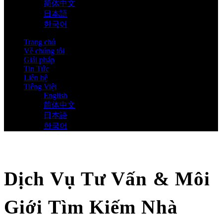
简体中文
日本語
한국어
Trang chủ
Về chúng tôi
Giải pháp
Tin Tức
Liên hệ
Tiếng Việt
English
简体中文
日本語
한국어
Dịch Vụ Tư Vấn & Môi
Giới Tìm Kiếm Nhà