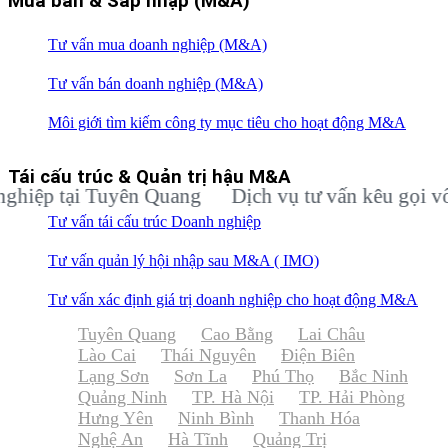
Mua bán & Sáp nhập (M&A)
Tư vấn mua doanh nghiệp (M&A)
Tư vấn bán doanh nghiệp (M&A)
Môi giới tìm kiếm công ty mục tiêu cho hoạt động M&A
Tái cấu trúc & Quản trị hậu M&A
p tại Tuyên Quang
Dịch vụ tư vấn kêu gọi vốn đầ
Tư vấn tái cấu trúc Doanh nghiệp
Tư vấn quản lý hội nhập sau M&A ( IMO)
Tư vấn xác định giá trị doanh nghiệp cho hoạt động M&A
Tuyên Quang
Cao Bằng
Lai Châu
Lào Cai
Thái Nguyên
Điện Biên
Lạng Sơn
Sơn La
Phú Thọ
Bắc Ninh
Quảng Ninh
TP. Hà Nội
TP. Hải Phòng
Hưng Yên
Ninh Bình
Thanh Hóa
Nghệ An
Hà Tĩnh
Quảng Trị