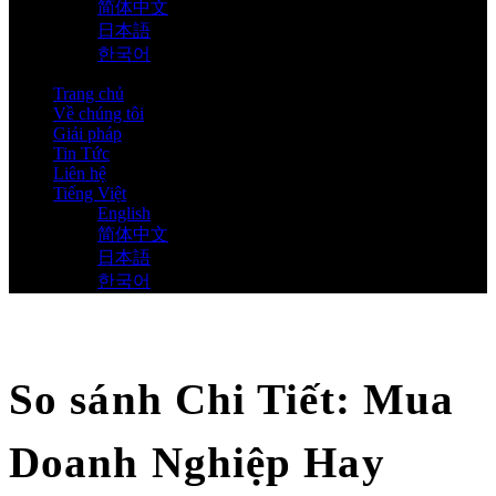
简体中文
日本語
한국어
Trang chủ
Về chúng tôi
Giải pháp
Tin Tức
Liên hệ
Tiếng Việt
English
简体中文
日本語
한국어
So sánh Chi Tiết: Mua
Doanh Nghiệp Hay