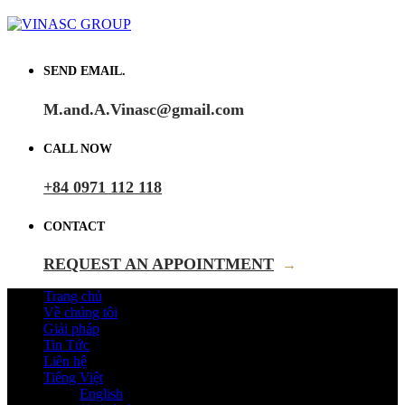
SEND EMAIL.
M.and.A.Vinasc@gmail.com
CALL NOW
+84 0971 112 118
CONTACT
REQUEST AN APPOINTMENT
→
Trang chủ
Về chúng tôi
Giải pháp
Tin Tức
Liên hệ
Tiếng Việt
English