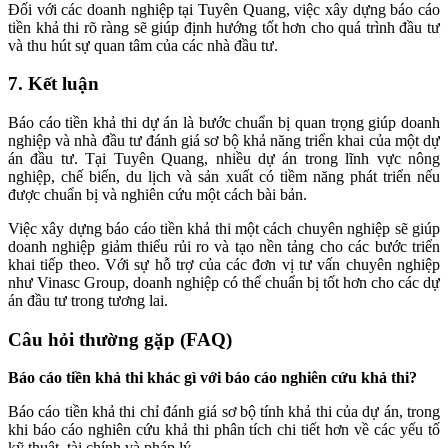
Đối với các doanh nghiệp tại Tuyên Quang, việc xây dựng báo cáo
tiền khả thi rõ ràng sẽ giúp định hướng tốt hơn cho quá trình đầu tư
và thu hút sự quan tâm của các nhà đầu tư.
7. Kết luận
Báo cáo tiền khả thi dự án là bước chuẩn bị quan trọng giúp doanh
nghiệp và nhà đầu tư đánh giá sơ bộ khả năng triển khai của một dự
án đầu tư. Tại Tuyên Quang, nhiều dự án trong lĩnh vực nông
nghiệp, chế biến, du lịch và sản xuất có tiềm năng phát triển nếu
được chuẩn bị và nghiên cứu một cách bài bản.
Việc xây dựng báo cáo tiền khả thi một cách chuyên nghiệp sẽ giúp
doanh nghiệp giảm thiểu rủi ro và tạo nền tảng cho các bước triển
khai tiếp theo. Với sự hỗ trợ của các đơn vị tư vấn chuyên nghiệp
như Vinasc Group, doanh nghiệp có thể chuẩn bị tốt hơn cho các dự
án đầu tư trong tương lai.
Câu hỏi thường gặp (FAQ)
Báo cáo tiền khả thi khác gì với báo cáo nghiên cứu khả thi?
Báo cáo tiền khả thi chỉ đánh giá sơ bộ tính khả thi của dự án, trong
khi báo cáo nghiên cứu khả thi phân tích chi tiết hơn về các yếu tố
kỹ thuật, tài chính và pháp lý.