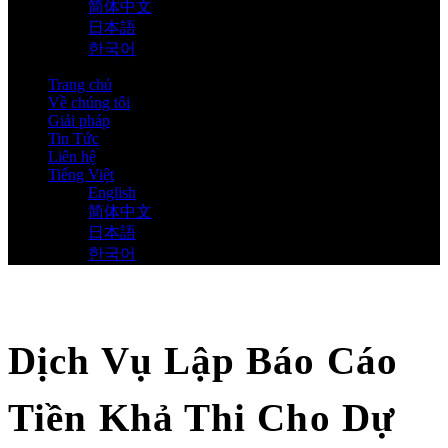
简体中文
日本語
한국어
Trang chủ
Về chúng tôi
Giải pháp
Tin Tức
Liên hệ
Tiếng Việt
English
简体中文
日本語
한국어
Dịch Vụ Lập Báo Cáo
Tiền Khả Thi Cho Dự