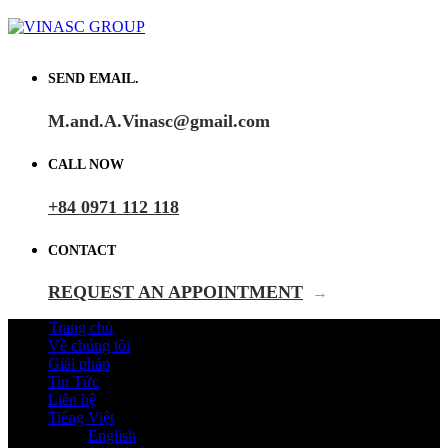
SEND EMAIL.
M.and.A.Vinasc@gmail.com
CALL NOW
+84 0971 112 118
CONTACT
REQUEST AN APPOINTMENT
→
Trang chủ
Về chúng tôi
Giải pháp
Tin Tức
Liên hệ
Tiếng Việt
English