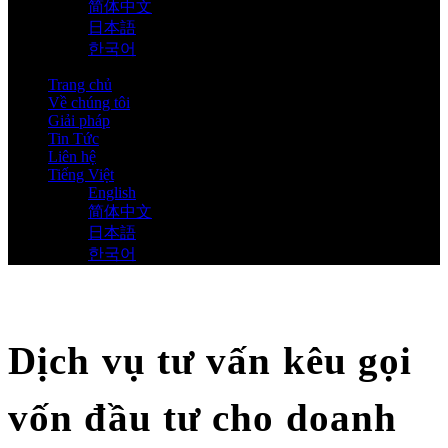
简体中文
日本語
한국어
Trang chủ
Về chúng tôi
Giải pháp
Tin Tức
Liên hệ
Tiếng Việt
English
简体中文
日本語
한국어
Dịch vụ tư vấn kêu gọi
vốn đầu tư cho doanh