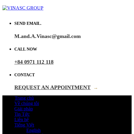
SEND EMAIL.
M.and.A.Vinasc@gmail.com
CALL NOW
+84 0971 112 118
CONTACT
REQUEST AN APPOINTMENT
→
Trang chủ
Về chúng tôi
Giải pháp
Tin Tức
Liên hệ
Tiếng Việt
English