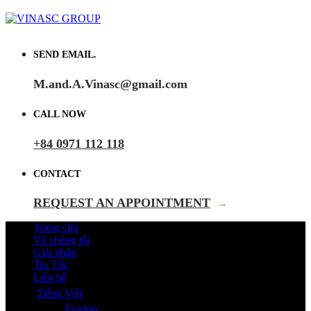
SEND EMAIL.
M.and.A.Vinasc@gmail.com
CALL NOW
+84 0971 112 118
CONTACT
REQUEST AN APPOINTMENT
→
Trang chủ
Về chúng tôi
Giải pháp
Tin Tức
Liên hệ
Tiếng Việt
English