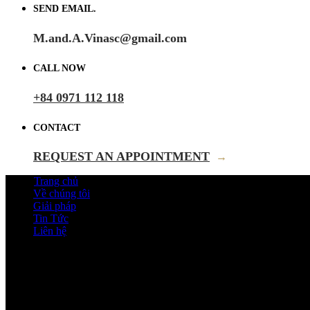
SEND EMAIL.
M.and.A.Vinasc@gmail.com
CALL NOW
+84 0971 112 118
CONTACT
REQUEST AN APPOINTMENT
→
Trang chủ
Về chúng tôi
Giải pháp
Tin Tức
Liên hệ