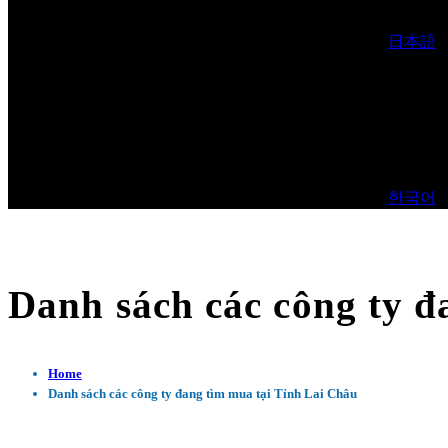
日本語
한국어
Danh sách các công ty đ
Home
Danh sách các công ty đang tìm mua tại Tỉnh Lai Châu