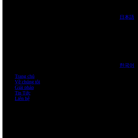
日本語
한국어
Trang chủ
Về chúng tôi
Giải pháp
Tin Tức
Liên hệ