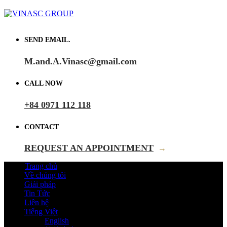
SEND EMAIL.
M.and.A.Vinasc@gmail.com
CALL NOW
+84 0971 112 118
CONTACT
REQUEST AN APPOINTMENT
→
Trang chủ
Về chúng tôi
Giải pháp
Tin Tức
Liên hệ
Tiếng Việt
English