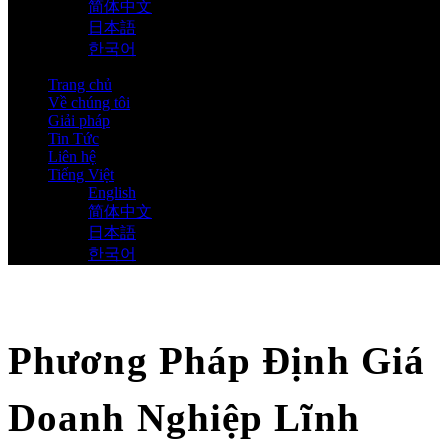
简体中文
日本語
한국어
Trang chủ
Về chúng tôi
Giải pháp
Tin Tức
Liên hệ
Tiếng Việt
English
简体中文
日本語
한국어
Phương Pháp Định Giá
Doanh Nghiệp Lĩnh