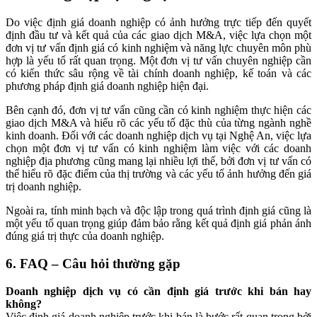
Do việc định giá doanh nghiệp có ảnh hưởng trực tiếp đến quyết
định đầu tư và kết quả của các giao dịch M&A, việc lựa chọn một
đơn vị tư vấn định giá có kinh nghiệm và năng lực chuyên môn phù
hợp là yếu tố rất quan trọng. Một đơn vị tư vấn chuyên nghiệp cần
có kiến thức sâu rộng về tài chính doanh nghiệp, kế toán và các
phương pháp định giá doanh nghiệp hiện đại.
Bên cạnh đó, đơn vị tư vấn cũng cần có kinh nghiệm thực hiện các
giao dịch M&A và hiểu rõ các yếu tố đặc thù của từng ngành nghề
kinh doanh. Đối với các doanh nghiệp dịch vụ tại Nghệ An, việc lựa
chọn một đơn vị tư vấn có kinh nghiệm làm việc với các doanh
nghiệp địa phương cũng mang lại nhiều lợi thế, bởi đơn vị tư vấn có
thể hiểu rõ đặc điểm của thị trường và các yếu tố ảnh hưởng đến giá
trị doanh nghiệp.
Ngoài ra, tính minh bạch và độc lập trong quá trình định giá cũng là
một yếu tố quan trọng giúp đảm bảo rằng kết quả định giá phản ánh
đúng giá trị thực của doanh nghiệp.
6. FAQ – Câu hỏi thường gặp
Doanh nghiệp dịch vụ có cần định giá trước khi bán hay
không?
Việc định giá doanh nghiệp trước khi bán là bước rất quan trọng bởi