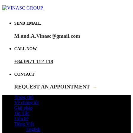
SEND EMAIL.
M.and.A.Vinasc@gmail.com
CALL NOW
+84 0971 112 118
CONTACT
REQUEST AN APPOINTMENT
→
Trang chủ
Về chúng tôi
Giải pháp
Tin Tức
Liên hệ
Tiếng Việt
English