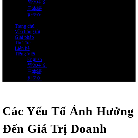
简体中文
日本語
한국어
Trang chủ
Về chúng tôi
Giải pháp
Tin Tức
Liên hệ
Tiếng Việt
English
简体中文
日本語
한국어
Các Yếu Tố Ảnh Hưởng
Đến Giá Trị Doanh