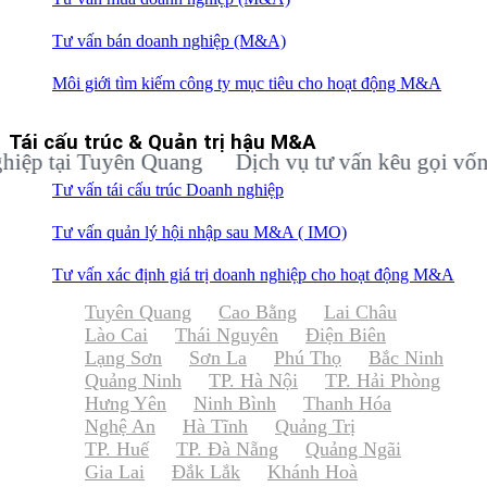
Tư vấn bán doanh nghiệp (M&A)
Môi giới tìm kiếm công ty mục tiêu cho hoạt động M&A
Tái cấu trúc & Quản trị hậu M&A
ại Tuyên Quang
Dịch vụ tư vấn kêu gọi vốn đầu t
Tư vấn tái cấu trúc Doanh nghiệp
Tư vấn quản lý hội nhập sau M&A ( IMO)
Tư vấn xác định giá trị doanh nghiệp cho hoạt động M&A
Tuyên Quang
Cao Bằng
Lai Châu
Lào Cai
Thái Nguyên
Điện Biên
Lạng Sơn
Sơn La
Phú Thọ
Bắc Ninh
Quảng Ninh
TP. Hà Nội
TP. Hải Phòng
Hưng Yên
Ninh Bình
Thanh Hóa
Nghệ An
Hà Tĩnh
Quảng Trị
TP. Huế
TP. Đà Nẵng
Quảng Ngãi
Gia Lai
Đắk Lắk
Khánh Hoà